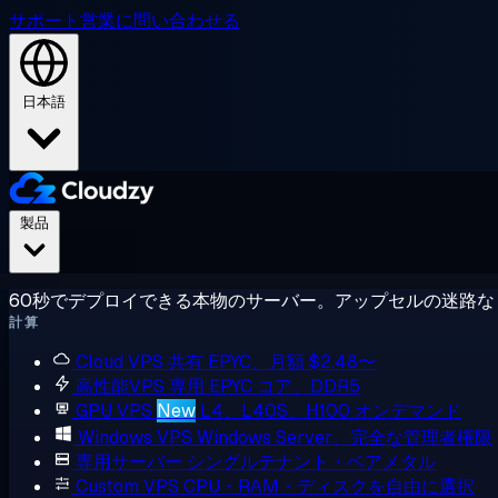
サポート
営業に問い合わせる
日本語
製品
60秒でデプロイできる本物のサーバー。アップセルの迷路な
計算
Cloud VPS
共有 EPYC、月額 $2.48〜
高性能VPS
専用 EPYC コア、DDR5
GPU VPS
New
L4、L40S、H100 オンデマンド
Windows VPS
Windows Server、完全な管理者権限
専用サーバー
シングルテナント・ベアメタル
Custom VPS
CPU・RAM・ディスクを自由に選択