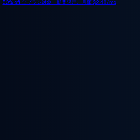
50% off
全プラン対象、期間限定。月額
$2.48/mo