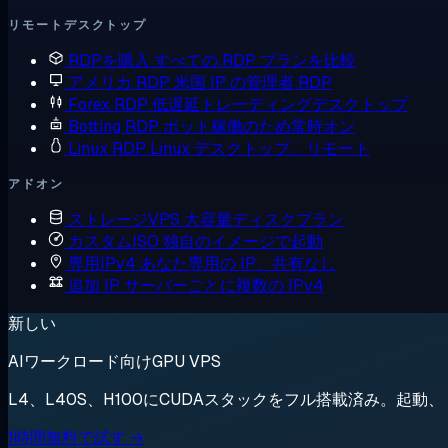
リモートデスクトップ
RDPを購入
すべての RDP プランを比較
アメリカ RDP
米国 IP の管理者 RDP
Forex RDP
低遅延トレーディングデスクトップ
Botting RDP
ボット稼働のため常時オン
Linux RDP
Linux デスクトップ、リモート
アドオン
ストレージVPS
大容量ディスクプラン
カスタムISO
独自のイメージで起動
専用IPv4
あなた専用の IP、共有なし
追加 IP
サーバーごとに複数の IPv4
新しい
AIワークロード向けGPU VPS
L4、L40S、H100にCUDAスタックをフル搭載済み。起
1時間無料で試す →