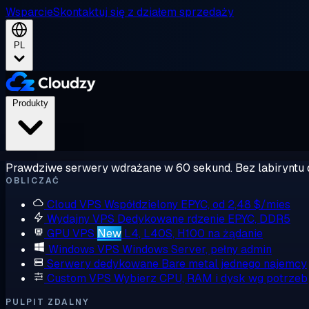
Wsparcie
Skontaktuj się z działem sprzedaży
PL
Produkty
Prawdziwe serwery wdrażane w 60 sekund. Bez labiryntu 
OBLICZAĆ
Cloud VPS
Współdzielony EPYC, od 2,48 $/mies
Wydajny VPS
Dedykowane rdzenie EPYC, DDR5
GPU VPS
New
L4, L40S, H100 na żądanie
Windows VPS
Windows Server, pełny admin
Serwery dedykowane
Bare metal jednego najemcy
Custom VPS
Wybierz CPU, RAM i dysk wg potrzeb
PULPIT ZDALNY