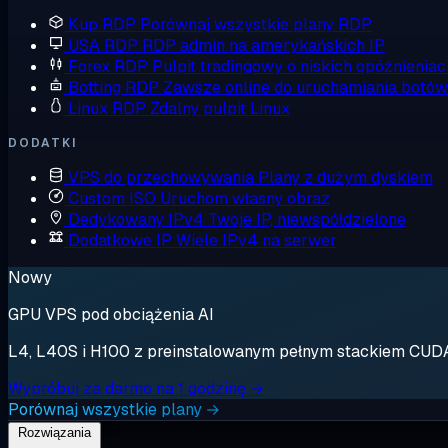
Kup RDP
Porównaj wszystkie plany RDP
USA RDP
RDP admin na amerykańskich IP
Forex RDP
Pulpit tradingowy o niskich opóźnieniac
Botting RDP
Zawsze online do uruchamiania botów
Linux RDP
Zdalny pulpit Linux
DODATKI
VPS do przechowywania
Plany z dużym dyskiem
Custom ISO
Uruchom własny obraz
Dedykowany IPv4
Twoje IP, niewspółdzielone
Dodatkowe IP
Wiele IPv4 na serwer
Nowy
GPU VPS pod obciążenia AI
L4, L40S i H100 z preinstalowanym pełnym stackiem CUDA. 
Wypróbuj za darmo na 1 godzinę →
Porównaj wszystkie plany →
Rozwiązania