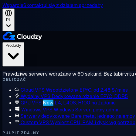
Wsparcie
Skontaktuj się z działem sprzedaży
PL
Produkty
Prawdziwe serwery wdrażane w 60 sekund. Bez labiryntu 
OBLICZAĆ
Cloud VPS
Współdzielony EPYC, od 2,48 $/mies
Wydajny VPS
Dedykowane rdzenie EPYC, DDR5
GPU VPS
New
L4, L40S, H100 na żądanie
Windows VPS
Windows Server, pełny admin
Serwery dedykowane
Bare metal jednego najemcy
Custom VPS
Wybierz CPU, RAM i dysk wg potrzeb
PULPIT ZDALNY