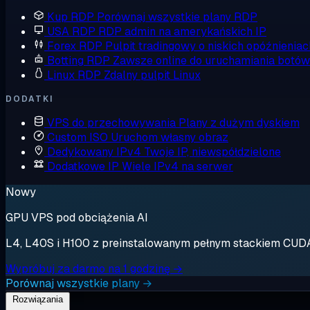
Kup RDP
Porównaj wszystkie plany RDP
USA RDP
RDP admin na amerykańskich IP
Forex RDP
Pulpit tradingowy o niskich opóźnieniac
Botting RDP
Zawsze online do uruchamiania botów
Linux RDP
Zdalny pulpit Linux
DODATKI
VPS do przechowywania
Plany z dużym dyskiem
Custom ISO
Uruchom własny obraz
Dedykowany IPv4
Twoje IP, niewspółdzielone
Dodatkowe IP
Wiele IPv4 na serwer
Nowy
GPU VPS pod obciążenia AI
L4, L40S i H100 z preinstalowanym pełnym stackiem CUDA. 
Wypróbuj za darmo na 1 godzinę →
Porównaj wszystkie plany →
Rozwiązania