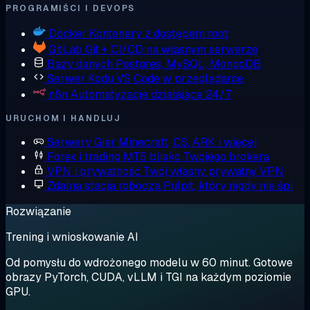
PROGRAMIŚCI I DEVOPS
Docker
Kontenery z dostępem root
GitLab
Git + CI/CD na własnym serwerze
Bazy danych
Postgres, MySQL, MongoDB
Serwer Kodu
VS Code w przeglądarce
n8n
Automatyzacje działające 24/7
URUCHOM I HANDLUJ
Serwery Gier
Minecraft, CS, ARK i więcej
Forex i trading
MT5 blisko Twojego brokera
VPN i prywatność
Twój własny prywatny VPN
Zdalna stacja robocza
Pulpit, który nigdy nie śpi
Rozwiązanie
Trening i wnioskowanie AI
Od pomysłu do wdrożonego modelu w 60 minut. Gotowe
obrazy PyTorch, CUDA, vLLM i TGI na każdym poziomie
GPU.