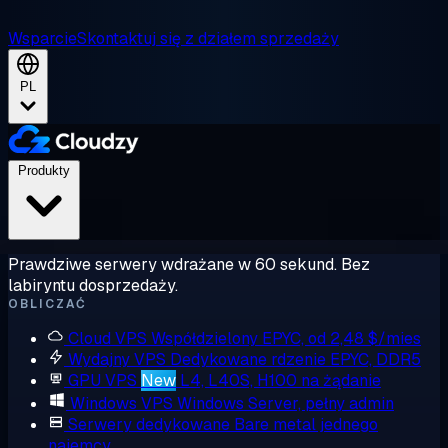
Wsparcie
Skontaktuj się z działem sprzedaży
PL
Produkty
Prawdziwe serwery wdrażane w 60 sekund. Bez
labiryntu dosprzedaży.
OBLICZAĆ
Cloud VPS
Współdzielony EPYC, od 2,48 $/mies
Wydajny VPS
Dedykowane rdzenie EPYC, DDR5
GPU VPS
New
L4, L40S, H100 na żądanie
Windows VPS
Windows Server, pełny admin
Serwery dedykowane
Bare metal jednego
najemcy