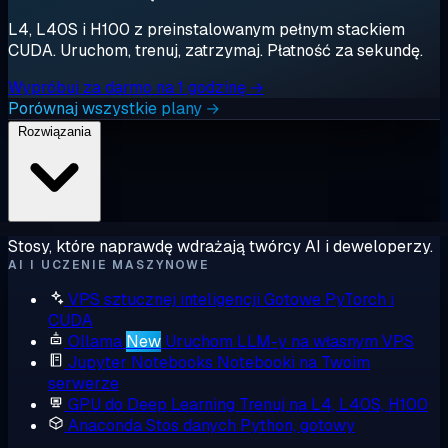
L4, L40S i H100 z preinstalowanym pełnym stackiem
CUDA. Uruchom, trenuj, zatrzymaj. Płatność za sekundę.
Wypróbuj za darmo na 1 godzinę →
Porównaj wszystkie plany →
Rozwiązania
Stosy, które naprawdę wdrażają twórcy AI i deweloperzy.
AI I UCZENIE MASZYNOWE
VPS sztucznej inteligencji
Gotowe PyTorch i
CUDA
Ollama
New
Uruchom LLM-y na własnym VPS
Jupyter Notebooks
Notebooki na Twoim
serwerze
GPU do Deep Learning
Trenuj na L4, L40S, H100
Anaconda
Stos danych Python, gotowy