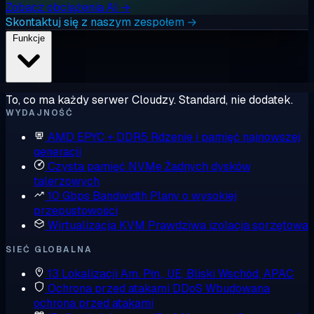
Zobacz obciążenia AI →
Skontaktuj się z naszym zespołem →
Funkcje
To, co ma każdy serwer Cloudzy. Standard, nie dodatek.
WYDAJNOŚĆ
AMD EPYC + DDR5
Rdzenie i pamięć najnowszej
generacji
Czysta pamięć NVMe
Żadnych dysków
talerzowych
10 Gbps Bandwidth
Plany o wysokiej
przepustowości
Wirtualizacja KVM
Prawdziwa izolacja sprzętowa
SIEĆ GLOBALNA
13 Lokalizacji
Am. Płn., UE, Bliski Wschód, APAC
Ochrona przed atakami DDoS
Wbudowana
ochrona przed atakami