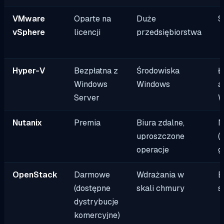
VMware
Oparte na
Duże
S
vSphere
licencji
przedsiębiorstwa
Hyper-V
Bezpłatna z
Środowiska
Ł
Windows
Windows
a
Server
W
Nutanix
Premia
Biura zdalne,
N
uproszczone
(
operacje
g
OpenStack
Darmowe
Wdrażania w
B
(dostępne
skali chmury
s
dystrybucje
komercyjne)