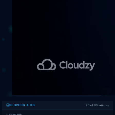
28 of 89 articles
SERVERS & OS
←
Previous