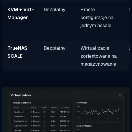
KVM + Virt-
Bezpłatny
Proste
N
Manager
konfiguracje na
jednym hoście
TrueNAS
Bezpłatny
Wirtualizacja
U
SCALE
zorientowana na
magazynowanie