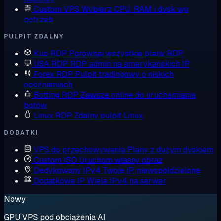
Custom VPS
Wybierz CPU, RAM i dysk wg
potrzeb
PULPIT ZDALNY
Kup RDP
Porównaj wszystkie plany RDP
USA RDP
RDP admin na amerykańskich IP
Forex RDP
Pulpit tradingowy o niskich
opóźnieniach
Botting RDP
Zawsze online do uruchamiania
botów
Linux RDP
Zdalny pulpit Linux
DODATKI
VPS do przechowywania
Plany z dużym dyskiem
Custom ISO
Uruchom własny obraz
Dedykowany IPv4
Twoje IP, niewspółdzielone
Dodatkowe IP
Wiele IPv4 na serwer
Nowy
GPU VPS pod obciążenia AI