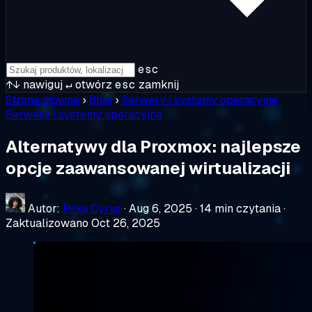
esc
↑↓
nawiguj
↵
otwórz
esc
zamknij
Strona główna
›
Blog
›
Serwery i systemy operacyjne
Serwery i systemy operacyjne
Alternatywy dla Proxmox: najlepsze
opcje zaawansowanej wirtualizacji
Autor:
Rexa Cyrus
·
Aug 6, 2025
·
14 min czytania
·
Zaktualizowano Oct 26, 2025