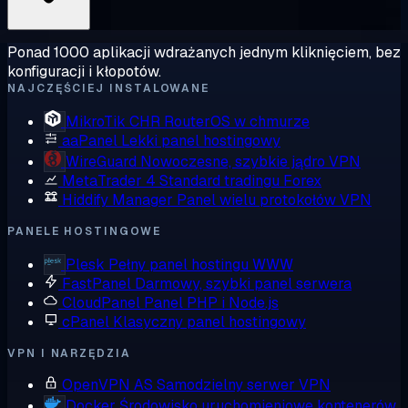
Ponad 1000 aplikacji wdrażanych jednym kliknięciem, bez
konfiguracji i kłopotów.
NAJCZĘŚCIEJ INSTALOWANE
MikroTik CHR
RouterOS w chmurze
aaPanel
Lekki panel hostingowy
WireGuard
Nowoczesne, szybkie jądro VPN
MetaTrader 4
Standard tradingu Forex
Hiddify Manager
Panel wielu protokołów VPN
PANELE HOSTINGOWE
Plesk
Pełny panel hostingu WWW
FastPanel
Darmowy, szybki panel serwera
CloudPanel
Panel PHP i Node.js
cPanel
Klasyczny panel hostingowy
VPN I NARZĘDZIA
OpenVPN AS
Samodzielny serwer VPN
Docker
Środowisko uruchomieniowe kontenerów,