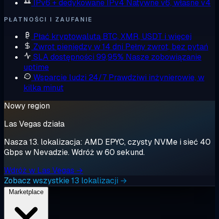
IPv6 + dedykowane IPv4
Natywne v6, własne v4
PŁATNOŚCI I ZAUFANIE
Płać kryptowalutą
BTC, XMR, USDT i więcej
Zwrot pieniędzy w 14 dni
Pełny zwrot, bez pytań
SLA dostępności 99,95%
Nasze zobowiązanie
uptime
Wsparcie ludzi 24/7
Prawdziwi inżynierowie, w
kilka minut
Nowy region
Las Vegas działa
Nasza 13. lokalizacja: AMD EPYC, czysty NVMe i sieć 40
Gbps w Nevadzie. Wdróż w 60 sekund.
Wdróż w Las Vegas →
Zobacz wszystkie 13 lokalizacji →
Marketplace