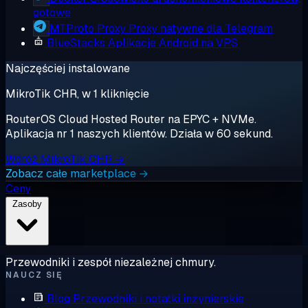
gotowe
MTProto Proxy
Proxy natywne dla Telegram
BlueStacks
Aplikacje Android na VPS
Najczęściej instalowane
MikroTik CHR, w 1 kliknięcie
RouterOS Cloud Hosted Router na EPYC + NVMe.
Aplikacja nr 1 naszych klientów. Działa w 60 sekund.
Wdróż MikroTik CHR →
Zobacz całe marketplace →
Ceny
Zasoby
Przewodniki i zespół niezależnej chmury.
NAUCZ SIĘ
Blog
Przewodniki i notatki inżynierskie