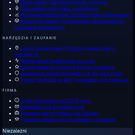
Baza wiedzy
Samouczki krok po kroku
Sala redakcyjna
Prasa i ogłoszenia
Porównaj dostawców
Cloudzy kontra alternatywy
Wszystkie zasoby
Przewodniki, dokumentacja,
narzędzia, aktualności
NARZĘDZIA I ZAUFANIE
Lustro Systemowe
Przetestuj naszą sieć z
Twojego IP
Status usług
Dostępność na żywo
Opinie klientów
Ocena 4,6/5 na Trustpilot
Gwarancja zwrotu pieniędzy
14 dni, bez pytań
Pomoc techniczna
24/7, prawdziwi inżynierowie
FIRMA
O nas
Niezależni od 2008 roku
Skontaktuj się
Skontaktuj się
Program dla firm
Skaluj na Cloudzy
Program edukacyjny
Dla badań i zespołów
Niezależni