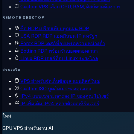
Custom VPS
เลือก CPU, RAM, ดิสก์ตามต้องการ
REMOTE DESKTOP
ซื้อ RDP
เปรียบเทียบทุกแผน RDP
USA RDP
RDP แอดมินบน IP สหรัฐฯ
Forex RDP
เดสก์ท็อปเทรดความหน่วงต่ำ
Botting RDP
พร้อมรันบอตตลอดเวลา
Linux RDP
เดสก์ท็อป Linux ระยะไกล
ส่วนเสริม
VPS สำหรับจัดเก็บข้อมูล
แผนดิสก์ใหญ่
Custom ISO
บูตอิมเมจของคุณเอง
IPv4 แบบเฉพาะเจาะจง
IP ของคุณ ไม่แชร์
IP เพิ่มเติม
IPv4 หลายตัวต่อเซิร์ฟเวอร์
ใหม่
GPU VPS สำหรับงาน AI