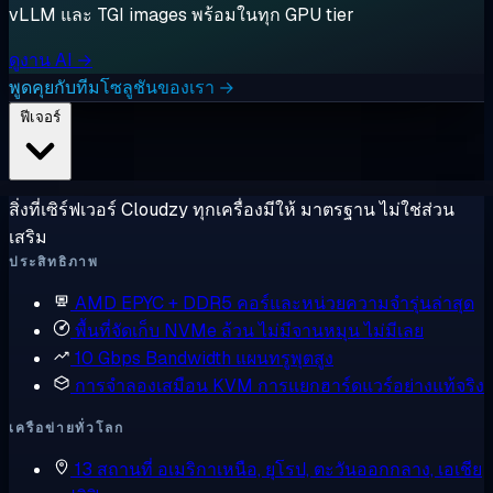
vLLM และ TGI images พร้อมในทุก GPU tier
ดูงาน AI →
พูดคุยกับทีมโซลูชันของเรา →
ฟีเจอร์
สิ่งที่เซิร์ฟเวอร์ Cloudzy ทุกเครื่องมีให้ มาตรฐาน ไม่ใช่ส่วน
เสริม
ประสิทธิภาพ
AMD EPYC + DDR5
คอร์และหน่วยความจำรุ่นล่าสุด
พื้นที่จัดเก็บ NVMe ล้วน
ไม่มีจานหมุน ไม่มีเลย
10 Gbps Bandwidth
แผนทรูพุตสูง
การจำลองเสมือน KVM
การแยกฮาร์ดแวร์อย่างแท้จริง
เครือข่ายทั่วโลก
13 สถานที่
อเมริกาเหนือ, ยุโรป, ตะวันออกกลาง, เอเชีย