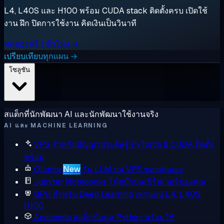
L4, L40S และ H100 พร้อม CUDA stack ติดตั้งครบ เปิดใช้
งาน ฝึก ปิดการใช้งาน คิดเงินเป็นวินาที
ทดลองฟรี 1 ชั่วโมง →
เปรียบเทียบทุกแผน →
โซลูชัน
สแต็กที่นักพัฒนา AI และนักพัฒนาใช้งานจริง
AI และ MACHINE LEARNING
VPS สำหรับปัญญาประดิษฐ์
PyTorch & CUDA ติดตั้ง
พร้อม
Ollama
New
รัน LLM บน VPS ของคุณเอง
Jupyter Notebooks
โน้ตบุ๊กบนเซิร์ฟเวอร์ของคุณ
GPU สำหรับ Deep Learning
เทรนบน L4, L40S,
H100
Anaconda
สแต็กข้อมูล Python พร้อมใช้