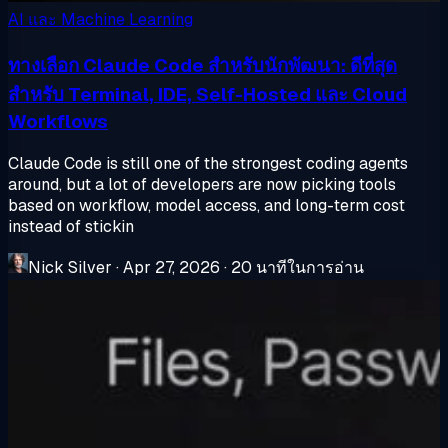
AI และ Machine Learning
ทางเลือก Claude Code สำหรับนักพัฒนา: ดีที่สุด
สำหรับ Terminal, IDE, Self-Hosted และ Cloud
Workflows
Claude Code is still one of the strongest coding agents
around, but a lot of developers are now picking tools
based on workflow, model access, and long-term cost
instead of stickin
Nick Silver
·
Apr 27, 2026
·
20 นาทีในการอ่าน