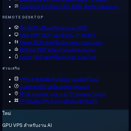
Custom VPS
เลือก CPU, RAM, ดิสก์ตามต้องการ
REMOTE DESKTOP
ซื้อ RDP
เปรียบเทียบทุกแผน RDP
USA RDP
RDP แอดมินบน IP สหรัฐฯ
Forex RDP
เดสก์ท็อปเทรดความหน่วงต่ำ
Botting RDP
พร้อมรันบอตตลอดเวลา
Linux RDP
เดสก์ท็อป Linux ระยะไกล
ส่วนเสริม
VPS สำหรับจัดเก็บข้อมูล
แผนดิสก์ใหญ่
Custom ISO
บูตอิมเมจของคุณเอง
IPv4 แบบเฉพาะเจาะจง
IP ของคุณ ไม่แชร์
IP เพิ่มเติม
IPv4 หลายตัวต่อเซิร์ฟเวอร์
ใหม่
GPU VPS สำหรับงาน AI