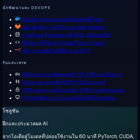
นักพัฒนาและ DEVOPS
Docker
คอนเทนเนอร์พร้อมสิทธิ์ root
GitLab
Git + CI/CD แบบ Self-hosted
ฐานข้อมูล
Postgres, MySQL, MongoDB
เซิร์ฟเวอร์โค้ด
VS Code ในเบราว์เซอร์
n8n
ระบบอัตโนมัติทำงาน 24/7
รันและเทรด
เซิร์ฟเวอร์เกม
Minecraft, CS, ARK และอีกมาก
Forex และเทรดดิ้ง
MT5 ใกล้โบรกเกอร์
VPN และความเป็นส่วนตัว
VPN ส่วนตัวของคุณ
เวิร์กสเตชันระยะไกล
เดสก์ท็อปที่ไม่เคยหลับ
โซลูชัน
ฝึกและประมวลผล AI
จากไอเดียสู่โมเดลที่ปล่อยใช้งานใน 60 นาที PyTorch, CUDA,