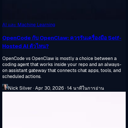
AI และ Machine Learning
OpenCode กับ OpenClaw: ควรรันเครื่องมือ Self-
Hosted AI ตัวไหน?
OpenCode vs OpenClaw is mostly a choice between a
coding agent that works inside your repo and an always-
on assistant gateway that connects chat apps, tools, and
scheduled actions.
Nick Silver
·
Apr 30, 2026
·
14 นาทีในการอ่าน