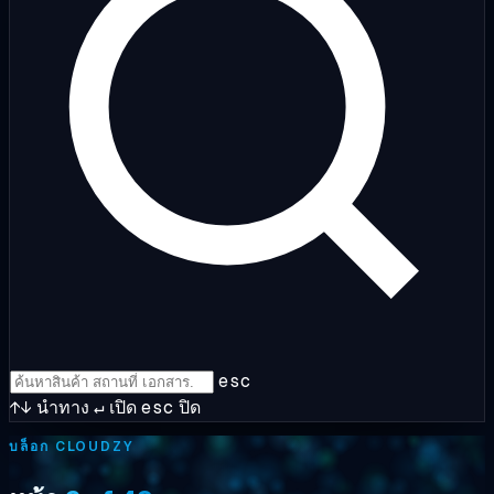
esc
↑↓
นำทาง
↵
เปิด
esc
ปิด
บล็อก CLOUDZY