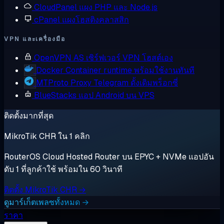
CloudPanel
แผง PHP และ Node.js
cPanel
แผงโฮสติงคลาสสิก
VPN และเครื่องมือ
OpenVPN AS
เซิร์ฟเวอร์ VPN โฮสต์เอง
Docker
Container runtime พร้อมใช้งานทันที
MTProto Proxy
Telegram ดั้งเดิมพร็อกซี่
BlueStacks
แอป Android บน VPS
ติดตั้งมากที่สุด
MikroTik CHR ใน 1 คลิก
RouterOS Cloud Hosted Router บน EPYC + NVMe แอปอัน
ดับ 1 ที่ลูกค้าใช้ พร้อมใน 60 วินาที
ติดตั้ง MikroTik CHR →
ดูมาร์เก็ตเพลซทั้งหมด →
ราคา