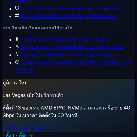
แปซิฟิก
การป้องกัน DDoS
มีระบบลดทอนการโจมตีในตัว
IPv6 + IPv4 เฉพาะ
v6 ดั้งเดิม, v4 ของคุณเอง
การเรียกเก็บเงินและความไว้วางใจ
จ่ายด้วยคริปโต
BTC, XMR, USDT และอื่นๆ
คืนเงินภายใน 14 วัน
คืนเต็มจำนวน ไม่ถามเหตุผล
SLA อัปไทม์ 99.95%
คำมั่นด้านอัปไทม์ของเรา
ฝ่ายสนับสนุนที่เป็นคนจริง 24/7
วิศวกรตัวจริง ภายใน
ไม่กี่นาที
ภูมิภาคใหม่
Las Vegas เปิดให้บริการแล้ว
ที่ตั้งที่ 13 ของเรา: AMD EPYC, NVMe ล้วน และเครือข่าย 40
Gbps ในเนวาดา ติดตั้งใน 60 วินาที
ติดตั้งใน Las Vegas →
ดูทั้ง 13 ที่ตั้ง →