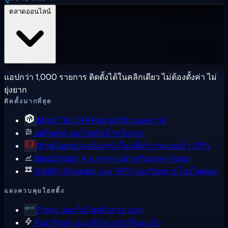
ตลาดออนไลน์
แอปกว่า 1,000 รายการ ติดตั้งได้ในคลิกเดียว ไม่ต้องตั้งค่า ไม่
ยุ่งยาก
ติดตั้งมากที่สุด
MikroTik CHR
RouterOS บนคลาวด์
aaPanel
แผงโฮสติงน้ำหนักเบา
WireGuard
เคอร์เนลรุ่นใหม่ที่ทำงานรวดเร็ว VPN
MetaTrader 4
มาตรฐานสำหรับเทรด Forex
Hiddify Manager
แผง VPN รองรับหลายโปรโตคอล
แผงควบคุมโฮสติ้ง
Plesk
แผงเว็บโฮสติงครบวงจร
FastPanel
แผงเซิร์ฟเวอร์ฟรีและเร็ว