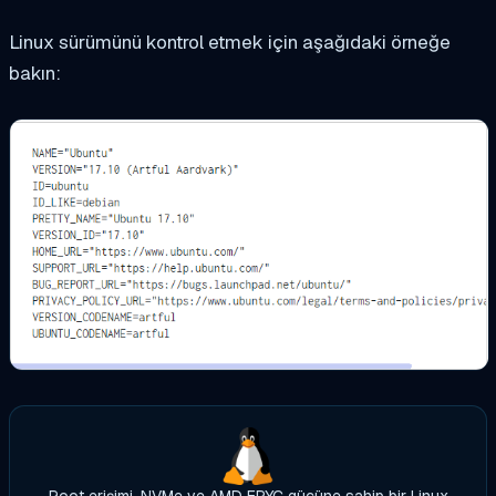
Linux sürümünü kontrol etmek için aşağıdaki örneğe
bakın:
Root erişimi, NVMe ve AMD EPYC gücüne sahip bir Linux