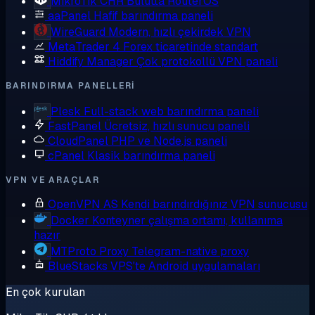
MikroTik CHR
Bulutta RouterOS
aaPanel
Hafif barındırma paneli
WireGuard
Modern, hızlı çekirdek VPN
MetaTrader 4
Forex ticaretinde standart
Hiddify Manager
Çok protokollü VPN paneli
BARINDIRMA PANELLERI
Plesk
Full-stack web barındırma paneli
FastPanel
Ücretsiz, hızlı sunucu paneli
CloudPanel
PHP ve Node.js paneli
cPanel
Klasik barındırma paneli
VPN VE ARAÇLAR
OpenVPN AS
Kendi barındırdığınız VPN sunucusu
Docker
Konteyner çalışma ortamı, kullanıma
hazır
MTProto Proxy
Telegram-native proxy
BlueStacks
VPS'te Android uygulamaları
En çok kurulan