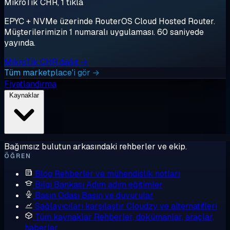
MikroTik CHR, 1 tıkla
EPYC + NVMe üzerinde RouterOS Cloud Hosted Router.
Müşterilerimizin 1 numaralı uygulaması. 60 saniyede
yayında.
MikroTik CHR dağıt →
Tüm marketplace'i gör →
Fiyatlandırma
Kaynaklar
Bağımsız bulutun arkasındaki rehberler ve ekip.
ÖĞREN
Blog
Rehberler ve mühendislik notları
Bilgi Bankası
Adım adım eğitimler
Basın Odası
Basın ve duyurular
Sağlayıcıları karşılaştır
Cloudzy ve alternatifleri
Tüm kaynaklar
Rehberler, dokümanlar, araçlar,
haberler