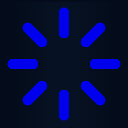
Ana içeriğe geç