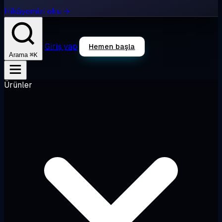
Hikâyemizi oku →
Giriş yap
Hemen başla
⌘K
Arama
Ürünler