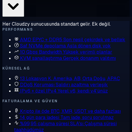
Her Cloudzy sunucusunda standart gelir. Ek değil.
PERFORMANS
AMD EPYC + DDR5
Son nesil çekirdek ve bellek
Saf NVMe depolama
Asla dönen disk yok
10 Gbps Bandwidth
Yüksek verimli planlar
KVM sanallaştırma
Gerçek donanım yalıtımı
KÜRESEL AĞ
13 Lokasyon
K. Amerika, AB, Orta Doğu, APAC
DDoS Koruması
Saldırı azaltma yerleşik
IPv6 + özel IPv4
Yerel v6, kendi v4'ünüz
FATURALAMA VE GÜVEN
Kripto ile öde
BTC, XMR, USDT ve daha fazlası
14 gün para iadesi
Tam iade, soru sorulmaz
%99,95 çalışma süresi SLA'sı
Çalışma süresi
taahhüdümüz