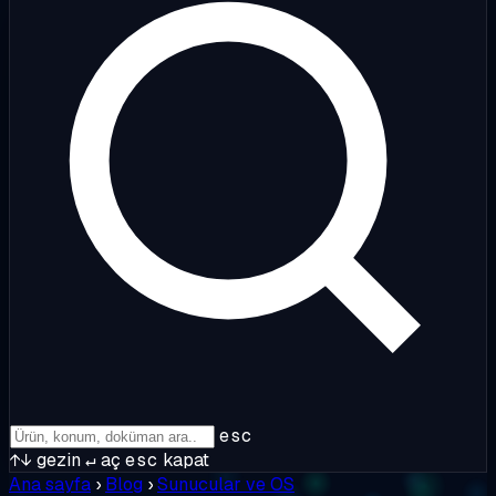
esc
↑↓
gezin
↵
aç
esc
kapat
Ana sayfa
›
Blog
›
Sunucular ve OS