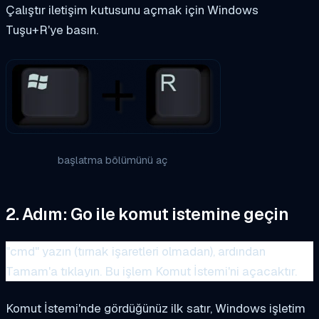
Çalıştır iletişim kutusunu açmak için Windows
Tuşu+R'ye basın.
başlatma bölümünü aç
2. Adım: Go ile komut istemine geçin
"cmd" yazın (tırnak işaretleri olmadan), ardından
Tamam'a tıklayın. Bu işlem Komut İstemi'ni açacaktır.
Komut İstemi'nde gördüğünüz ilk satır, Windows işletim