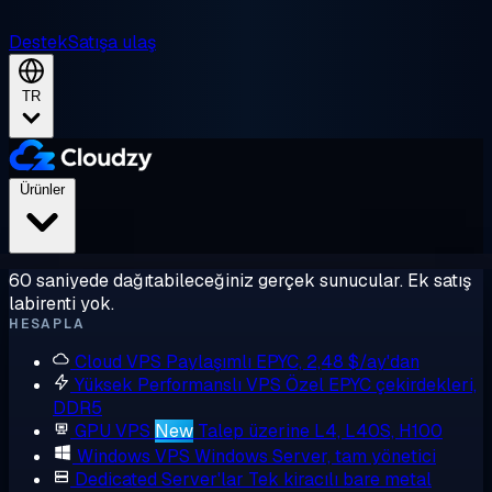
Destek
Satışa ulaş
TR
Ürünler
60 saniyede dağıtabileceğiniz gerçek sunucular. Ek satış
labirenti yok.
HESAPLA
Cloud VPS
Paylaşımlı EPYC, 2,48 $/ay'dan
Yüksek Performanslı VPS
Özel EPYC çekirdekleri,
DDR5
GPU VPS
New
Talep üzerine L4, L40S, H100
Windows VPS
Windows Server, tam yönetici
Dedicated Server'lar
Tek kiracılı bare metal