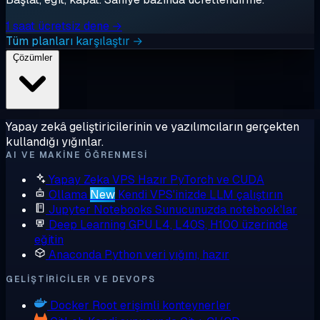
1 saat ücretsiz dene →
Tüm planları karşılaştır →
Çözümler
Yapay zekâ geliştiricilerinin ve yazılımcıların gerçekten
kullandığı yığınlar.
AI VE MAKINE ÖĞRENMESI
Yapay Zeka VPS
Hazır PyTorch ve CUDA
Ollama
New
Kendi VPS'inizde LLM çalıştırın
Jupyter Notebooks
Sunucunuzda notebook'lar
Deep Learning GPU
L4, L40S, H100 üzerinde
eğitin
Anaconda
Python veri yığını, hazır
GELIŞTIRICILER VE DEVOPS
Docker
Root erişimli konteynerler