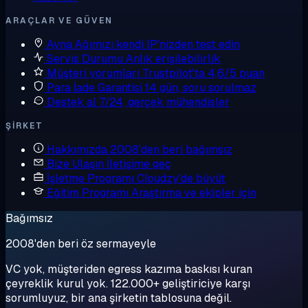
ARAÇLAR VE GÜVEN
Ayna
Ağımızı kendi IP'nizden test edin
Servis Durumu
Anlık erişilebilirlik
Müşteri yorumları
Trustpilot'ta 4,6/5 puan
Para İade Garantisi
14 gün, soru sorulmaz
Destek al
7/24, gerçek mühendisler
ŞIRKET
Hakkımızda
2008'den beri bağımsız
Bize Ulaşın
İletişime geç
İşletme Programı
Cloudzy'de büyüt
Eğitim Programı
Araştırma ve ekipler için
Bağımsız
2008'den beri öz sermayeyle
VC yok, müşteriden egress kazıma baskısı kuran
çeyreklik kurul yok. 122.000+ geliştiriciye karşı
sorumluyuz, bir ana şirketin tablosuna değil.