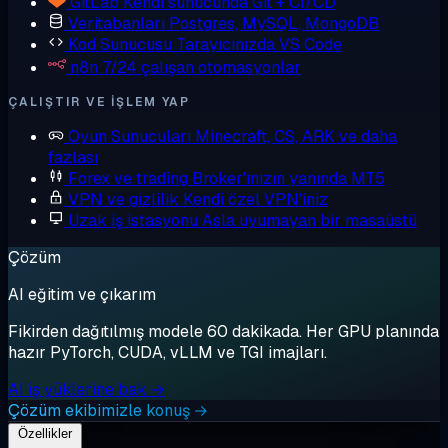
GitLab
Kendi sunucunda Git + CI/CD
Veritabanları
Postgres, MySQL, MongoDB
Kod Sunucusu
Tarayıcınızda VS Code
n8n
7/24 çalışan otomasyonlar
ÇALIŞTIR VE IŞLEM YAP
Oyun Sunucuları
Minecraft, CS, ARK ve daha
fazlası
Forex ve trading
Broker'ınızın yanında MT5
VPN ve gizlilik
Kendi özel VPN'iniz
Uzak iş istasyonu
Asla uyumayan bir masaüstü
Çözüm
AI eğitim ve çıkarım
Fikirden dağıtılmış modele 60 dakikada. Her GPU planında
hazır PyTorch, CUDA, vLLM ve TGI imajları.
AI iş yüklerine bak →
Çözüm ekibimizle konuş →
Özellikler