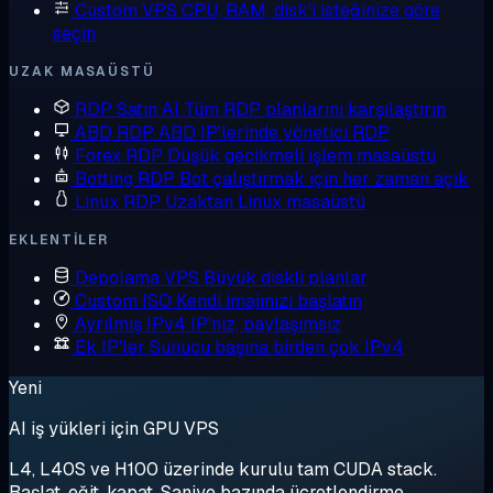
Custom VPS
CPU, RAM, disk'i isteğinize göre
seçin
UZAK MASAÜSTÜ
RDP Satın Al
Tüm RDP planlarını karşılaştırın
ABD RDP
ABD IP'lerinde yönetici RDP
Forex RDP
Düşük gecikmeli işlem masaüstü
Botting RDP
Bot çalıştırmak için her zaman açık
Linux RDP
Uzaktan Linux masaüstü
EKLENTILER
Depolama VPS
Büyük diskli planlar
Custom ISO
Kendi imajınızı başlatın
Ayrılmış IPv4
IP'niz, paylaşımsız
Ek IP'ler
Sunucu başına birden çok IPv4
Yeni
AI iş yükleri için GPU VPS
L4, L40S ve H100 üzerinde kurulu tam CUDA stack.
Başlat, eğit, kapat. Saniye bazında ücretlendirme.