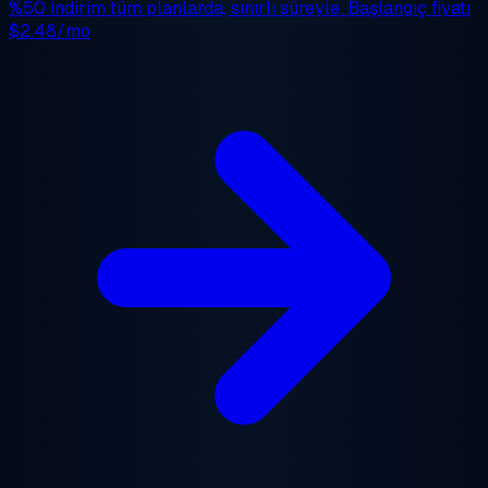
%50 indirim
tüm planlarda, sınırlı süreyle. Başlangıç fiyatı
$2.48/mo