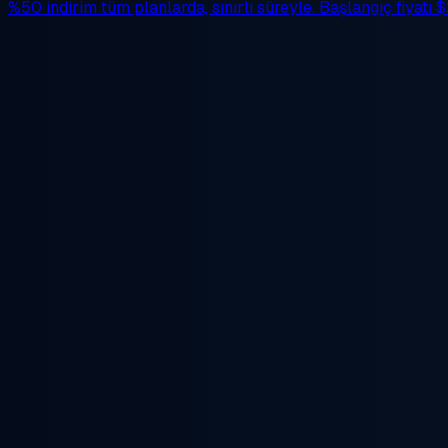
%50 indirim
tüm planlarda, sınırlı süreyle. Başlangıç fiyatı
$