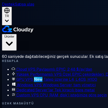
Destek
Satışa ulaş
TR
Ürünler
60 saniyede dağıtabileceğiniz gerçek sunucular. Ek satış la
HESAPLA
Cloud VPS
Paylaşımlı EPYC, 2,48 $/ay'dan
Yüksek Performanslı VPS
Özel EPYC çekirdekleri,
GPU VPS
New
Talep üzerine L4, L40S, H100
Windows VPS
Windows Server, tam yönetici
Dedicated Server'lar
Tek kiracılı bare metal
Custom VPS
CPU, RAM, disk'i isteğinize göre seçin
UZAK MASAÜSTÜ