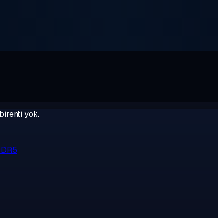
birenti yok.
 DDR5