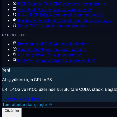
RDP Satın Al
Tüm RDP planlarını karşılaştırın
ABD RDP
ABD IP'lerinde yönetici RDP
Forex RDP
Düşük gecikmeli işlem masaüstü
Botting RDP
Bot çalıştırmak için her zaman açık
Linux RDP
Uzaktan Linux masaüstü
EKLENTILER
Depolama VPS
Büyük diskli planlar
Custom ISO
Kendi imajınızı başlatın
Ayrılmış IPv4
IP'niz, paylaşımsız
Ek IP'ler
Sunucu başına birden çok IPv4
Yeni
AI iş yükleri için GPU VPS
L4, L40S ve H100 üzerinde kurulu tam CUDA stack. Başlat, 
1 saat ücretsiz dene →
Tüm planları karşılaştır →
Çözümler