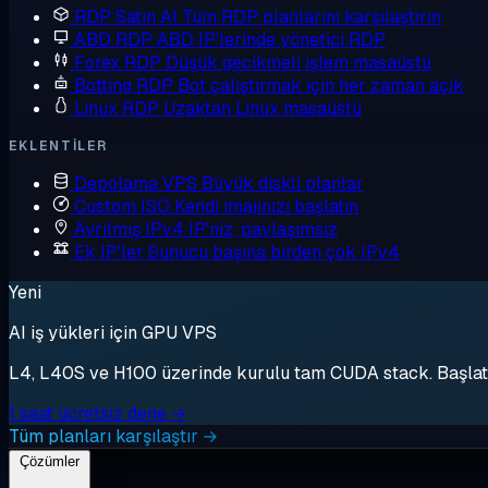
RDP Satın Al
Tüm RDP planlarını karşılaştırın
ABD RDP
ABD IP'lerinde yönetici RDP
Forex RDP
Düşük gecikmeli işlem masaüstü
Botting RDP
Bot çalıştırmak için her zaman açık
Linux RDP
Uzaktan Linux masaüstü
EKLENTILER
Depolama VPS
Büyük diskli planlar
Custom ISO
Kendi imajınızı başlatın
Ayrılmış IPv4
IP'niz, paylaşımsız
Ek IP'ler
Sunucu başına birden çok IPv4
Yeni
AI iş yükleri için GPU VPS
L4, L40S ve H100 üzerinde kurulu tam CUDA stack. Başlat, 
1 saat ücretsiz dene →
Tüm planları karşılaştır →
Çözümler