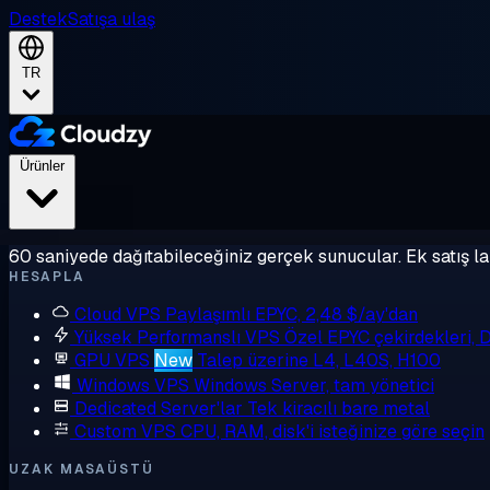
Destek
Satışa ulaş
TR
Ürünler
60 saniyede dağıtabileceğiniz gerçek sunucular. Ek satış la
HESAPLA
Cloud VPS
Paylaşımlı EPYC, 2,48 $/ay'dan
Yüksek Performanslı VPS
Özel EPYC çekirdekleri,
GPU VPS
New
Talep üzerine L4, L40S, H100
Windows VPS
Windows Server, tam yönetici
Dedicated Server'lar
Tek kiracılı bare metal
Custom VPS
CPU, RAM, disk'i isteğinize göre seçin
UZAK MASAÜSTÜ