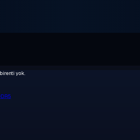
birenti yok.
 DDR5