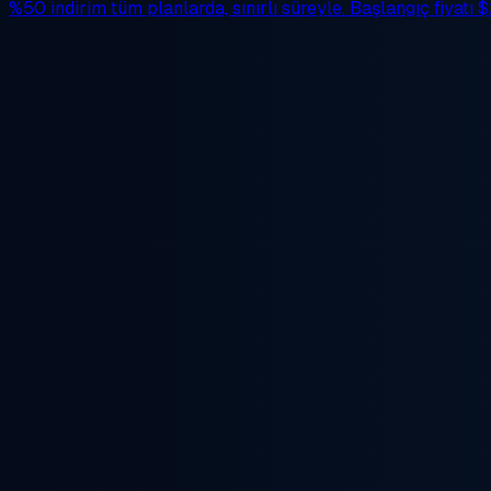
%50 indirim
tüm planlarda, sınırlı süreyle. Başlangıç fiyatı
$