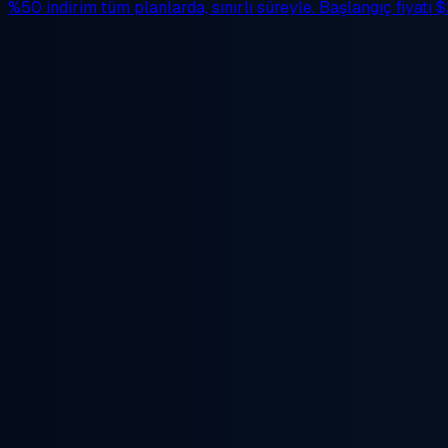
%50 indirim
tüm planlarda, sınırlı süreyle. Başlangıç fiyatı
$