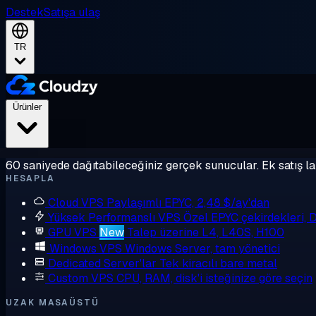
Destek
Satışa ulaş
TR
Ürünler
60 saniyede dağıtabileceğiniz gerçek sunucular. Ek satış la
HESAPLA
Cloud VPS
Paylaşımlı EPYC, 2,48 $/ay'dan
Yüksek Performanslı VPS
Özel EPYC çekirdekleri,
GPU VPS
New
Talep üzerine L4, L40S, H100
Windows VPS
Windows Server, tam yönetici
Dedicated Server'lar
Tek kiracılı bare metal
Custom VPS
CPU, RAM, disk'i isteğinize göre seçin
UZAK MASAÜSTÜ