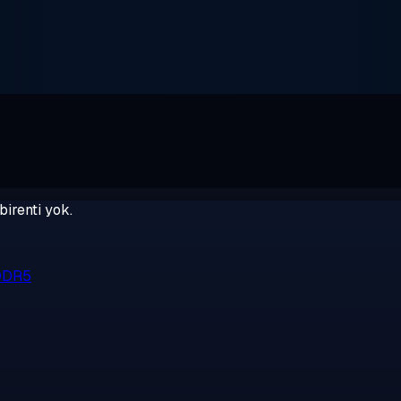
birenti yok.
 DDR5