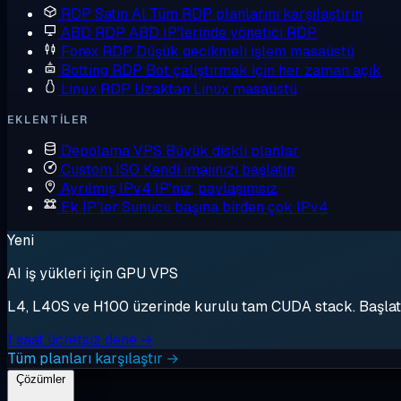
RDP Satın Al
Tüm RDP planlarını karşılaştırın
ABD RDP
ABD IP'lerinde yönetici RDP
Forex RDP
Düşük gecikmeli işlem masaüstü
Botting RDP
Bot çalıştırmak için her zaman açık
Linux RDP
Uzaktan Linux masaüstü
EKLENTILER
Depolama VPS
Büyük diskli planlar
Custom ISO
Kendi imajınızı başlatın
Ayrılmış IPv4
IP'niz, paylaşımsız
Ek IP'ler
Sunucu başına birden çok IPv4
Yeni
AI iş yükleri için GPU VPS
L4, L40S ve H100 üzerinde kurulu tam CUDA stack. Başlat, 
1 saat ücretsiz dene →
Tüm planları karşılaştır →
Çözümler