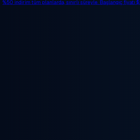
%50 indirim
tüm planlarda, sınırlı süreyle. Başlangıç fiyatı
$