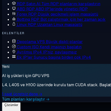
RDP Satın Al
Tüm RDP planlarını karşılaştırın
ABD RDP
ABD IP'lerinde yönetici RDP
Forex RDP
Düşük gecikmeli işlem masaüstü
Botting RDP
Bot çalıştırmak için her zaman açık
Linux RDP
Uzaktan Linux masaüstü
EKLENTILER
Depolama VPS
Büyük diskli planlar
Custom ISO
Kendi imajınızı başlatın
Ayrılmış IPv4
IP'niz, paylaşımsız
Ek IP'ler
Sunucu başına birden çok IPv4
Yeni
AI iş yükleri için GPU VPS
L4, L40S ve H100 üzerinde kurulu tam CUDA stack. Başlat, 
1 saat ücretsiz dene →
Tüm planları karşılaştır →
Çözümler