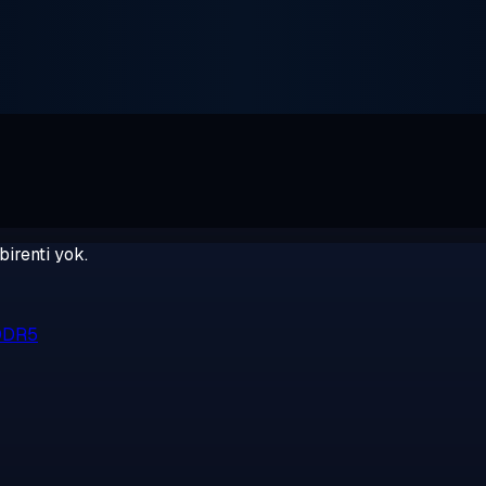
birenti yok.
 DDR5