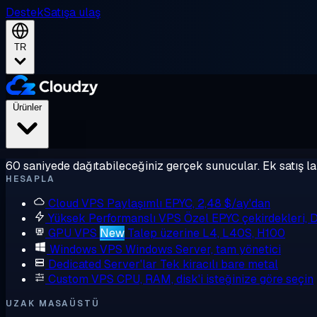
Destek
Satışa ulaş
TR
Ürünler
60 saniyede dağıtabileceğiniz gerçek sunucular. Ek satış la
HESAPLA
Cloud VPS
Paylaşımlı EPYC, 2,48 $/ay'dan
Yüksek Performanslı VPS
Özel EPYC çekirdekleri,
GPU VPS
New
Talep üzerine L4, L40S, H100
Windows VPS
Windows Server, tam yönetici
Dedicated Server'lar
Tek kiracılı bare metal
Custom VPS
CPU, RAM, disk'i isteğinize göre seçin
UZAK MASAÜSTÜ