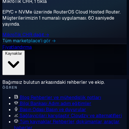
MikroTik CHR, 1 tıkla
EPYC + NVMe üzerinde RouterOS Cloud Hosted Router.
Müşterilerimizin 1 numaralı uygulaması. 60 saniyede
yayında.
MikroTik CHR dağıt →
Tüm marketplace'i gör →
Fiyatlandırma
Kaynaklar
Bağımsız bulutun arkasındaki rehberler ve ekip.
ÖĞREN
Blog
Rehberler ve mühendislik notları
Bilgi Bankası
Adım adım eğitimler
Basın Odası
Basın ve duyurular
Sağlayıcıları karşılaştır
Cloudzy ve alternatifleri
Tüm kaynaklar
Rehberler, dokümanlar, araçlar,
haberler