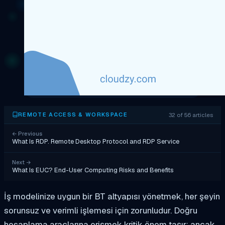
32 of 56 articles
REMOTE ACCESS & WORKSPACE
←
Previous
What Is RDP. Remote Desktop Protocol and RDP Service
Next
→
What Is EUC? End-User Computing Risks and Benefits
İş modelinize uygun bir BT altyapısı yönetmek, her şeyin
sorunsuz ve verimli işlemesi için zorunludur. Doğru
hesaplama araçlarına erişmek kritik önem taşır; ancak