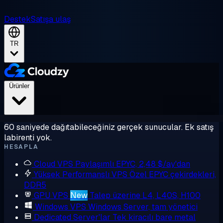
Destek
Satışa ulaş
TR
Ürünler
60 saniyede dağıtabileceğiniz gerçek sunucular. Ek satış
labirenti yok.
HESAPLA
Cloud VPS
Paylaşımlı EPYC, 2,48 $/ay'dan
Yüksek Performanslı VPS
Özel EPYC çekirdekleri,
DDR5
GPU VPS
New
Talep üzerine L4, L40S, H100
Windows VPS
Windows Server, tam yönetici
Dedicated Server'lar
Tek kiracılı bare metal