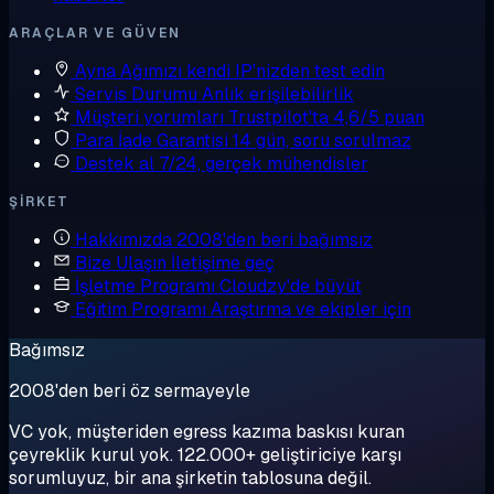
ARAÇLAR VE GÜVEN
Ayna
Ağımızı kendi IP'nizden test edin
Servis Durumu
Anlık erişilebilirlik
Müşteri yorumları
Trustpilot'ta 4,6/5 puan
Para İade Garantisi
14 gün, soru sorulmaz
Destek al
7/24, gerçek mühendisler
ŞIRKET
Hakkımızda
2008'den beri bağımsız
Bize Ulaşın
İletişime geç
İşletme Programı
Cloudzy'de büyüt
Eğitim Programı
Araştırma ve ekipler için
Bağımsız
2008'den beri öz sermayeyle
VC yok, müşteriden egress kazıma baskısı kuran
çeyreklik kurul yok. 122.000+ geliştiriciye karşı
sorumluyuz, bir ana şirketin tablosuna değil.