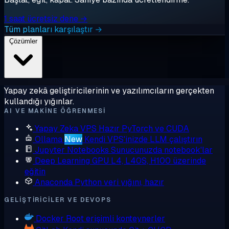
1 saat ücretsiz dene →
Tüm planları karşılaştır →
Çözümler
Yapay zekâ geliştiricilerinin ve yazılımcıların gerçekten
kullandığı yığınlar.
AI VE MAKINE ÖĞRENMESI
Yapay Zeka VPS
Hazır PyTorch ve CUDA
Ollama
New
Kendi VPS'inizde LLM çalıştırın
Jupyter Notebooks
Sunucunuzda notebook'lar
Deep Learning GPU
L4, L40S, H100 üzerinde
eğitin
Anaconda
Python veri yığını, hazır
GELIŞTIRICILER VE DEVOPS
Docker
Root erişimli konteynerler