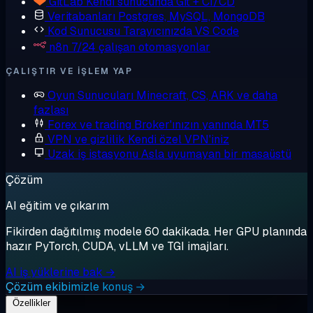
GitLab
Kendi sunucunda Git + CI/CD
Veritabanları
Postgres, MySQL, MongoDB
Kod Sunucusu
Tarayıcınızda VS Code
n8n
7/24 çalışan otomasyonlar
ÇALIŞTIR VE IŞLEM YAP
Oyun Sunucuları
Minecraft, CS, ARK ve daha
fazlası
Forex ve trading
Broker'ınızın yanında MT5
VPN ve gizlilik
Kendi özel VPN'iniz
Uzak iş istasyonu
Asla uyumayan bir masaüstü
Çözüm
AI eğitim ve çıkarım
Fikirden dağıtılmış modele 60 dakikada. Her GPU planında
hazır PyTorch, CUDA, vLLM ve TGI imajları.
AI iş yüklerine bak →
Çözüm ekibimizle konuş →
Özellikler