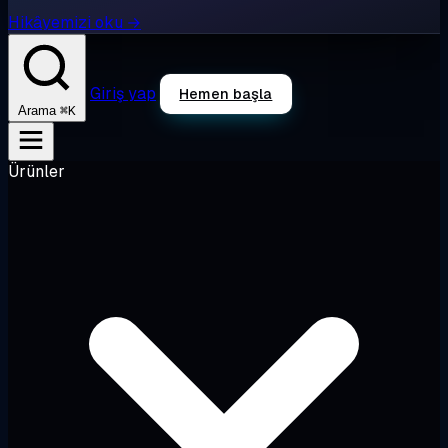
Hikâyemizi oku →
Giriş yap
Hemen başla
⌘K
Arama
Ürünler