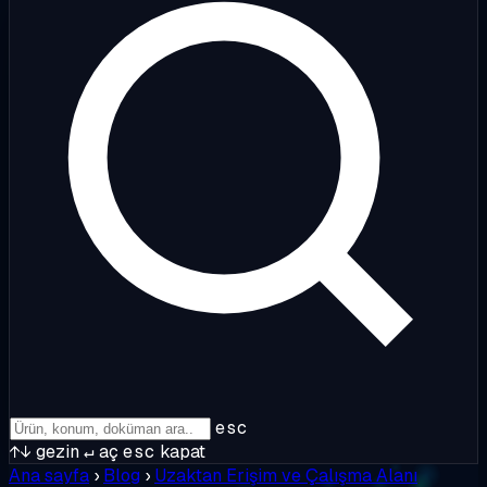
esc
↑↓
gezin
↵
aç
esc
kapat
Ana sayfa
›
Blog
›
Uzaktan Erişim ve Çalışma Alanı