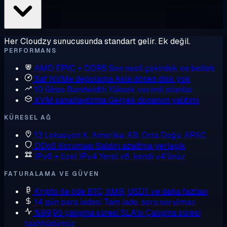
Her Cloudzy sunucusunda standart gelir. Ek değil.
PERFORMANS
AMD EPYC + DDR5
Son nesil çekirdek ve bellek
Saf NVMe depolama
Asla dönen disk yok
10 Gbps Bandwidth
Yüksek verimli planlar
KVM sanallaştırma
Gerçek donanım yalıtımı
KÜRESEL AĞ
13 Lokasyon
K. Amerika, AB, Orta Doğu, APAC
DDoS Koruması
Saldırı azaltma yerleşik
IPv6 + özel IPv4
Yerel v6, kendi v4'ünüz
FATURALAMA VE GÜVEN
Kripto ile öde
BTC, XMR, USDT ve daha fazlası
14 gün para iadesi
Tam iade, soru sorulmaz
%99,95 çalışma süresi SLA'sı
Çalışma süresi
taahhüdümüz