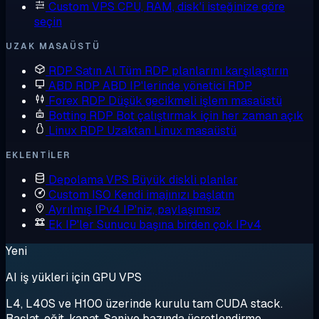
Custom VPS
CPU, RAM, disk'i isteğinize göre
seçin
UZAK MASAÜSTÜ
RDP Satın Al
Tüm RDP planlarını karşılaştırın
ABD RDP
ABD IP'lerinde yönetici RDP
Forex RDP
Düşük gecikmeli işlem masaüstü
Botting RDP
Bot çalıştırmak için her zaman açık
Linux RDP
Uzaktan Linux masaüstü
EKLENTILER
Depolama VPS
Büyük diskli planlar
Custom ISO
Kendi imajınızı başlatın
Ayrılmış IPv4
IP'niz, paylaşımsız
Ek IP'ler
Sunucu başına birden çok IPv4
Yeni
AI iş yükleri için GPU VPS
L4, L40S ve H100 üzerinde kurulu tam CUDA stack.
Başlat, eğit, kapat. Saniye bazında ücretlendirme.