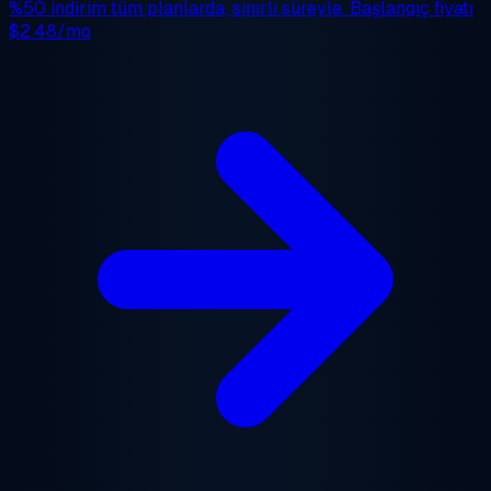
%50 indirim
tüm planlarda, sınırlı süreyle. Başlangıç fiyatı
$2.48/mo