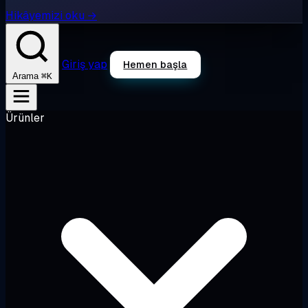
Hikâyemizi oku →
Giriş yap
Hemen başla
⌘K
Arama
Ürünler