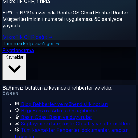
MikroTik CHR, 1 tıkla
EPYC + NVMe üzerinde RouterOS Cloud Hosted Router.
Müşterilerimizin 1 numaralı uygulaması. 60 saniyede
yayında.
MikroTik CHR dağıt →
Tüm marketplace'i gör →
Fiyatlandırma
Kaynaklar
Bağımsız bulutun arkasındaki rehberler ve ekip.
ÖĞREN
Blog
Rehberler ve mühendislik notları
Bilgi Bankası
Adım adım eğitimler
Basın Odası
Basın ve duyurular
Sağlayıcıları karşılaştır
Cloudzy ve alternatifleri
Tüm kaynaklar
Rehberler, dokümanlar, araçlar,
haberler