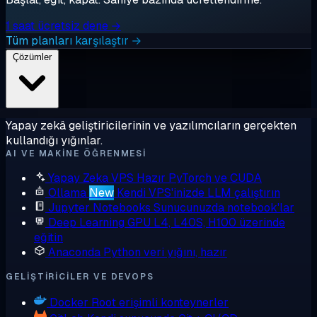
1 saat ücretsiz dene →
Tüm planları karşılaştır →
Çözümler
Yapay zekâ geliştiricilerinin ve yazılımcıların gerçekten
kullandığı yığınlar.
AI VE MAKINE ÖĞRENMESI
Yapay Zeka VPS
Hazır PyTorch ve CUDA
Ollama
New
Kendi VPS'inizde LLM çalıştırın
Jupyter Notebooks
Sunucunuzda notebook'lar
Deep Learning GPU
L4, L40S, H100 üzerinde
eğitin
Anaconda
Python veri yığını, hazır
GELIŞTIRICILER VE DEVOPS
Docker
Root erişimli konteynerler