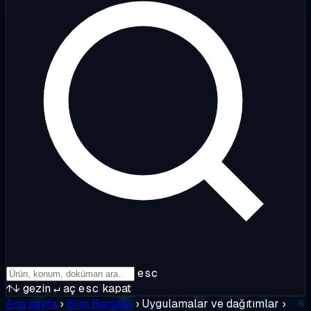
esc
↑↓
gezin
↵
aç
esc
kapat
Ana sayfa
›
Bilgi Bankası
›
Uygulamalar ve dağıtımlar
›