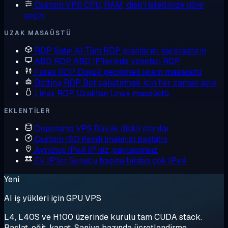
Custom VPS
CPU, RAM, disk'i isteğinize göre
seçin
UZAK MASAÜSTÜ
RDP Satın Al
Tüm RDP planlarını karşılaştırın
ABD RDP
ABD IP'lerinde yönetici RDP
Forex RDP
Düşük gecikmeli işlem masaüstü
Botting RDP
Bot çalıştırmak için her zaman açık
Linux RDP
Uzaktan Linux masaüstü
EKLENTILER
Depolama VPS
Büyük diskli planlar
Custom ISO
Kendi imajınızı başlatın
Ayrılmış IPv4
IP'niz, paylaşımsız
Ek IP'ler
Sunucu başına birden çok IPv4
Yeni
AI iş yükleri için GPU VPS
L4, L40S ve H100 üzerinde kurulu tam CUDA stack.
Başlat, eğit, kapat. Saniye bazında ücretlendirme.