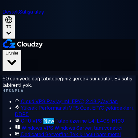
Destek
Satışa ulaş
TR
Ürünler
60 saniyede dağıtabileceğiniz gerçek sunucular. Ek satış
labirenti yok.
HESAPLA
Cloud VPS
Paylaşımlı EPYC, 2,48 $/ay'dan
Yüksek Performanslı VPS
Özel EPYC çekirdekleri,
DDR5
GPU VPS
New
Talep üzerine L4, L40S, H100
Windows VPS
Windows Server, tam yönetici
Dedicated Server'lar
Tek kiracılı bare metal