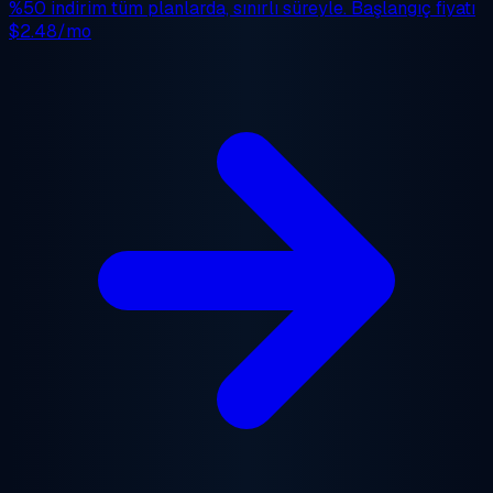
%50 indirim
tüm planlarda, sınırlı süreyle. Başlangıç fiyatı
$2.48/mo