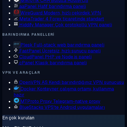
MikroTik CHR
Bulutta RouterOS
aaPanel
Hafif barındırma paneli
WireGuard
Modern, hızlı çekirdek VPN
MetaTrader 4
Forex ticaretinde standart
Hiddify Manager
Çok protokollü VPN paneli
BARINDIRMA PANELLERI
Plesk
Full-stack web barındırma paneli
FastPanel
Ücretsiz, hızlı sunucu paneli
CloudPanel
PHP ve Node.js paneli
cPanel
Klasik barındırma paneli
VPN VE ARAÇLAR
OpenVPN AS
Kendi barındırdığınız VPN sunucusu
Docker
Konteyner çalışma ortamı, kullanıma
hazır
MTProto Proxy
Telegram-native proxy
BlueStacks
VPS'te Android uygulamaları
En çok kurulan