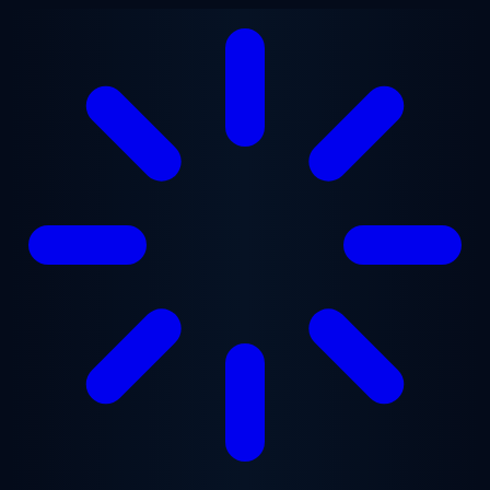
Ana içeriğe geç