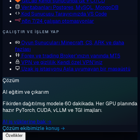
GitLab
Kendi sunucunda Git + CI/CD
Veritabanları
Postgres, MySQL, MongoDB
Kod Sunucusu
Tarayıcınızda VS Code
n8n
7/24 çalışan otomasyonlar
ÇALIŞTIR VE IŞLEM YAP
Oyun Sunucuları
Minecraft, CS, ARK ve daha
fazlası
Forex ve trading
Broker'ınızın yanında MT5
VPN ve gizlilik
Kendi özel VPN'iniz
Uzak iş istasyonu
Asla uyumayan bir masaüstü
Çözüm
AI eğitim ve çıkarım
Fikirden dağıtılmış modele 60 dakikada. Her GPU planında
hazır PyTorch, CUDA, vLLM ve TGI imajları.
AI iş yüklerine bak →
Çözüm ekibimizle konuş →
Özellikler