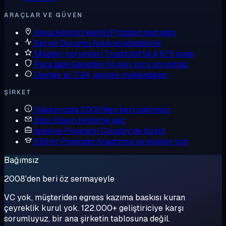
ARAÇLAR VE GÜVEN
Ayna
Ağımızı kendi IP'nizden test edin
Servis Durumu
Anlık erişilebilirlik
Müşteri yorumları
Trustpilot'ta 4,6/5 puan
Para İade Garantisi
14 gün, soru sorulmaz
Destek al
7/24, gerçek mühendisler
ŞIRKET
Hakkımızda
2008'den beri bağımsız
Bize Ulaşın
İletişime geç
İşletme Programı
Cloudzy'de büyüt
Eğitim Programı
Araştırma ve ekipler için
Bağımsız
2008'den beri öz sermayeyle
VC yok, müşteriden egress kazıma baskısı kuran
çeyreklik kurul yok. 122.000+ geliştiriciye karşı
sorumluyuz, bir ana şirketin tablosuna değil.