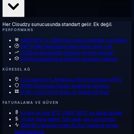
Her Cloudzy sunucusunda standart gelir. Ek değil.
PERFORMANS
AMD EPYC + DDR5
Son nesil çekirdek ve bellek
Saf NVMe depolama
Asla dönen disk yok
10 Gbps Bandwidth
Yüksek verimli planlar
KVM sanallaştırma
Gerçek donanım yalıtımı
KÜRESEL AĞ
13 Lokasyon
K. Amerika, AB, Orta Doğu, APAC
DDoS Koruması
Saldırı azaltma yerleşik
IPv6 + özel IPv4
Yerel v6, kendi v4'ünüz
FATURALAMA VE GÜVEN
Kripto ile öde
BTC, XMR, USDT ve daha fazlası
14 gün para iadesi
Tam iade, soru sorulmaz
%99,95 çalışma süresi SLA'sı
Çalışma süresi
taahhüdümüz