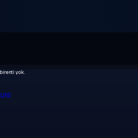
birenti yok.
 DDR5