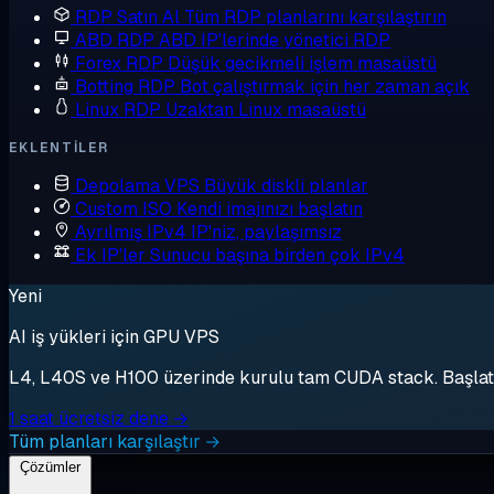
RDP Satın Al
Tüm RDP planlarını karşılaştırın
ABD RDP
ABD IP'lerinde yönetici RDP
Forex RDP
Düşük gecikmeli işlem masaüstü
Botting RDP
Bot çalıştırmak için her zaman açık
Linux RDP
Uzaktan Linux masaüstü
EKLENTILER
Depolama VPS
Büyük diskli planlar
Custom ISO
Kendi imajınızı başlatın
Ayrılmış IPv4
IP'niz, paylaşımsız
Ek IP'ler
Sunucu başına birden çok IPv4
Yeni
AI iş yükleri için GPU VPS
L4, L40S ve H100 üzerinde kurulu tam CUDA stack. Başlat, 
1 saat ücretsiz dene →
Tüm planları karşılaştır →
Çözümler