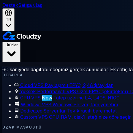
Destek
Satışa ulaş
TR
Ürünler
60 saniyede dağıtabileceğiniz gerçek sunucular. Ek satış la
HESAPLA
Cloud VPS
Paylaşımlı EPYC, 2,48 $/ay'dan
Yüksek Performanslı VPS
Özel EPYC çekirdekleri,
GPU VPS
New
Talep üzerine L4, L40S, H100
Windows VPS
Windows Server, tam yönetici
Dedicated Server'lar
Tek kiracılı bare metal
Custom VPS
CPU, RAM, disk'i isteğinize göre seçin
UZAK MASAÜSTÜ