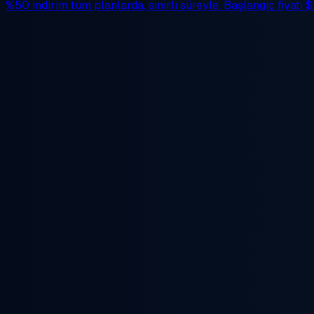
%50 indirim
tüm planlarda, sınırlı süreyle. Başlangıç fiyatı
$