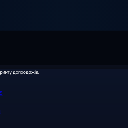
іринту допродажів.
R5
l