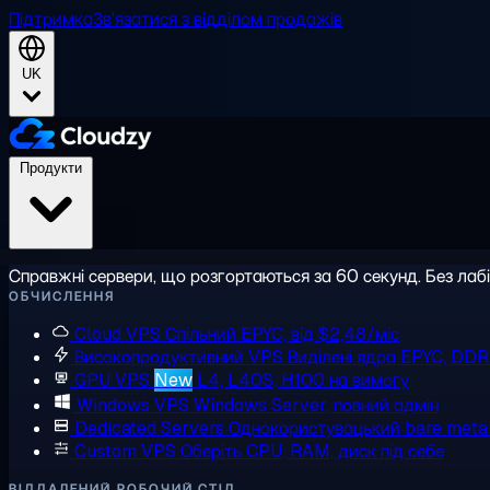
Підтримка
Зв'язатися з відділом продажів
UK
Продукти
Справжні сервери, що розгортаються за 60 секунд. Без лаб
ОБЧИСЛЕННЯ
Cloud VPS
Спільний EPYC, від $2,48/міс
Високопродуктивний VPS
Виділені ядра EPYC, DD
GPU VPS
New
L4, L40S, H100 на вимогу
Windows VPS
Windows Server, повний адмін
Dedicated Servers
Однокористувацький bare meta
Custom VPS
Оберіть CPU, RAM, диск під себе
ВІДДАЛЕНИЙ РОБОЧИЙ СТІЛ