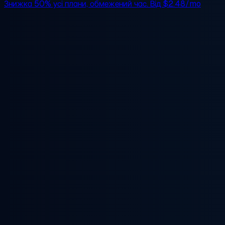
Знижка 50%
усі плани, обмежений час. Від
$2.48/mo