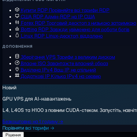
Купити RDP
Порівняйте всі тарифи RDP
США RDP
Адмін-RDP на IP США
Forex RDP
Торговий десктоп з низькою затримкою
Botting RDP
Завжди увімкнено для роботи ботів
Linux RDP
Linux-десктоп, віддалено
ДОПОВНЕННЯ
Зберігання VPS
Тарифи з великим диском
Власне ISO
Завантажте власний образ
Виділена IPv4
Ваш IP, не спільний
Додаткові IP
Кілька IPv4 на сервер
Новий
GPU VPS для AI-навантажень
L4, L40S та H100 з повним CUDA-стеком. Запустіть, навчіть,
Безкоштовно на 1 годину →
Порівняти всі тарифи →
Рішення