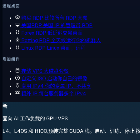
远程桌面
购买 RDP
比较所有 RDP 套餐
美国RDP
美国 IP 的管理员 RDP
Forex RDP
低延迟交易桌面
Botting RDP
全天候运行你的机器人
Linux RDP
Linux 桌面，远程
附加组件
存储 VPS
大磁盘套餐
自定义 ISO
启动你自己的镜像
专用 IPv4
你的专属 IP，不共享
额外 IP
每台服务器多个 IPv4
新
面向 AI 工作负载的 GPU VPS
L4、L40S 和 H100,预装完整 CUDA 栈。启动、训练、停止