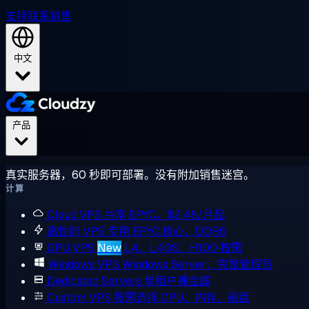
支持
联系销售
中文
产品
真实服务器，60 秒即可部署。没有附加销售迷宫。
计算
Cloud VPS
共享 EPYC，$2.48/月起
高性能 VPS
专用 EPYC 核心，DDR5
GPU VPS
New
L4、L40S、H100 按需
Windows VPS
Windows Server，完整管理员
Dedicated Servers
单租户裸金属
Custom VPS
按需选择 CPU、内存、磁盘