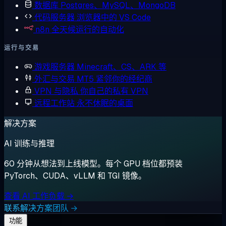
数据库
Postgres、MySQL、MongoDB
代码服务器
浏览器中的 VS Code
n8n
全天候运行的自动化
运行与交易
游戏服务器
Minecraft、CS、ARK 等
外汇与交易
MT5 紧邻你的经纪商
VPN 与隐私
你自己的私有 VPN
远程工作站
永不休眠的桌面
解决方案
AI 训练与推理
60 分钟从想法到上线模型。每个 GPU 档位都预装
PyTorch、CUDA、vLLM 和 TGI 镜像。
查看 AI 工作负载 →
联系解决方案团队 →
功能