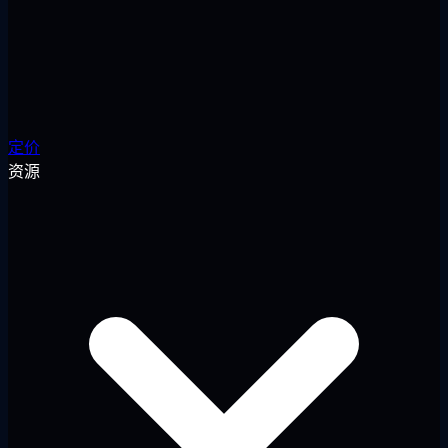
定价
资源