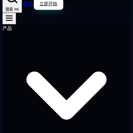
登录
立即开始
⌘K
搜索
产品