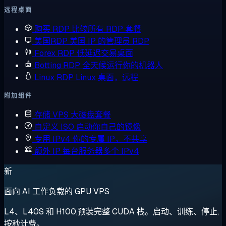
远程桌面
购买 RDP
比较所有 RDP 套餐
美国RDP
美国 IP 的管理员 RDP
Forex RDP
低延迟交易桌面
Botting RDP
全天候运行你的机器人
Linux RDP
Linux 桌面，远程
附加组件
存储 VPS
大磁盘套餐
自定义 ISO
启动你自己的镜像
专用 IPv4
你的专属 IP，不共享
额外 IP
每台服务器多个 IPv4
新
面向 AI 工作负载的 GPU VPS
L4、L40S 和 H100,预装完整 CUDA 栈。启动、训练、停止,
按秒计费。