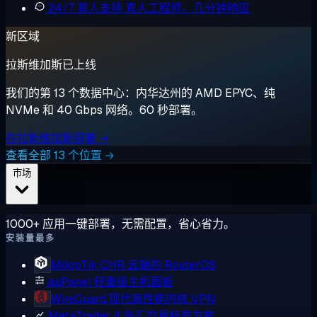
24/7 真人支持
真人工程师，几分钟响应
新区域
拉斯维加斯已上线
我们的第 13 个数据中心：内华达州的 AMD EPYC、纯
NVMe 和 40 Gbps 网络。60 秒部署。
在拉斯维加斯部署 →
查看全部 13 个位置 →
市场
1000+ 应用一键部署，无需配置，省心省力。
安装量最多
MikroTik CHR
云端的 RouterOS
aaPanel
轻量级主机面板
WireGuard
现代高性能内核 VPN
MetaTrader 4
外汇交易标准方案