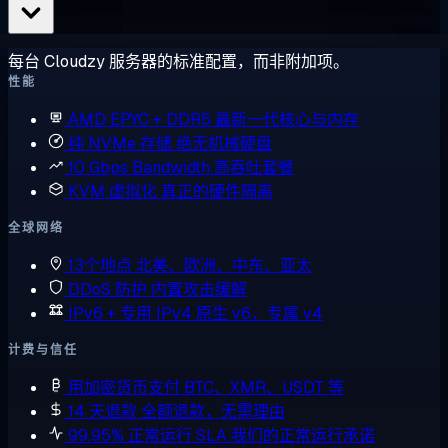
每台 Cloudzy 服务器的标准配置，而非附加项。
性能
AMD EPYC + DDR5
最新一代核心与内存
纯 NVMe 存储
绝无机械硬盘
10 Gbps Bandwidth
高吞吐套餐
KVM 虚拟化
真正的硬件隔离
全球网络
13个地点
北美、欧洲、中东、亚太
DDoS 防护
内置攻击缓解
IPv6 + 专用 IPv4
原生 v6，专属 v4
计费与信任
用加密货币支付
BTC、XMR、USDT 等
14 天退款
全额退款，无需理由
99.95% 正常运行 SLA
我们的正常运行承诺