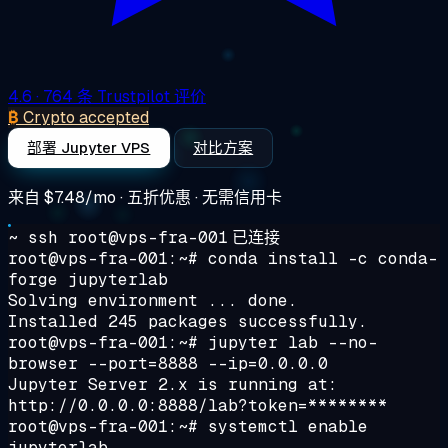
4.6
· 764 条 Trustpilot 评价
₿
Crypto accepted
部署 Jupyter VPS
对比方案
来自
$7.48/mo
· 五折优惠 · 无需信用卡
~ ssh root@vps-fra-001
已连接
root@vps-fra-001:~#
conda install -c conda-
forge jupyterlab
Solving environment ... done.
Installed 245 packages successfully.
root@vps-fra-001:~#
jupyter lab --no-
browser --port=8888 --ip=0.0.0.0
Jupyter Server 2.x is running at:
http://0.0.0.0:8888/lab?token=********
root@vps-fra-001:~#
systemctl enable
jupyterlab