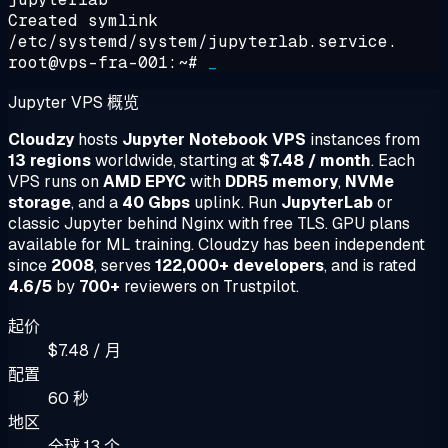
Created symlink
/etc/systemd/system/jupyterlab.service.
root@vps-fra-001:~#
_
Jupyter VPS 概览
Cloudzy
hosts
Jupyter Notebook VPS
instances from
13 regions
worldwide, starting at
$7.48 / month
. Each
VPS runs on
AMD EPYC
with
DDR5 memory
,
NVMe
storage
, and a
40 Gbps
uplink. Run
JupyterLab
or
classic Jupyter behind Nginx with free TLS. GPU plans
available for ML training. Cloudzy has been independent
since
2008
, serves
122,000+ developers
, and is rated
4.6/5
by
700+
reviewers on Trustpilot.
起价
$7.48 / 月
配置
60 秒
地区
全球 13 个