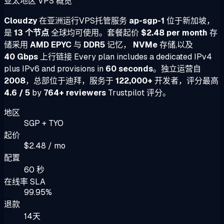
亚太地区 VPS 概览
Cloudzy
在亚洲运行VPS托管服务
ap-sgp-1
位于新加坡，
是
13 个节点
全球均可使用。套餐起价
$2.48 per month
存
储采用
AMD EPYC
与
DDR5
记忆，
NVMe
存储,以及
40 Gbps
上行链接 Every plan includes a dedicated IPv4
plus IPv6 and provisions in
60 seconds
。独立运营自
2008
，总部位于迪拜，服务于
122,000+
开发者，评分最高
4.6 / 5
by
764+ reviewers
Trustpilot 评分。
地区
SGP + TYO
起价
$2.48 / mo
配置
60 秒
在线率 SLA
99.95%
退款
14天