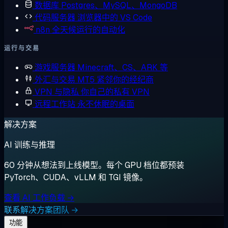
数据库
Postgres、MySQL、MongoDB
代码服务器
浏览器中的 VS Code
n8n
全天候运行的自动化
运行与交易
游戏服务器
Minecraft、CS、ARK 等
外汇与交易
MT5 紧邻你的经纪商
VPN 与隐私
你自己的私有 VPN
远程工作站
永不休眠的桌面
解决方案
AI 训练与推理
60 分钟从想法到上线模型。每个 GPU 档位都预装
PyTorch、CUDA、vLLM 和 TGI 镜像。
查看 AI 工作负载 →
联系解决方案团队 →
功能