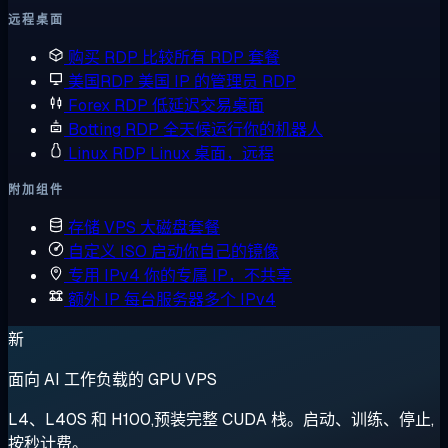
远程桌面
购买 RDP
比较所有 RDP 套餐
美国RDP
美国 IP 的管理员 RDP
Forex RDP
低延迟交易桌面
Botting RDP
全天候运行你的机器人
Linux RDP
Linux 桌面，远程
附加组件
存储 VPS
大磁盘套餐
自定义 ISO
启动你自己的镜像
专用 IPv4
你的专属 IP，不共享
额外 IP
每台服务器多个 IPv4
新
面向 AI 工作负载的 GPU VPS
L4、L40S 和 H100,预装完整 CUDA 栈。启动、训练、停止,
按秒计费。