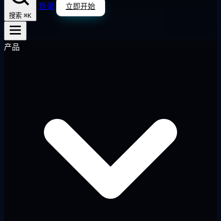
登录
立即开始
⌘K
搜索
产品