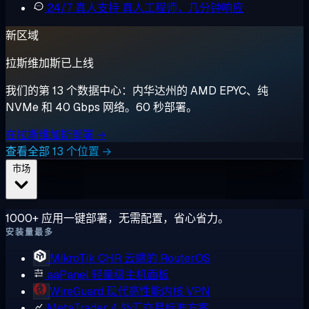
24/7 真人支持
真人工程师，几分钟响应
新区域
拉斯维加斯已上线
我们的第 13 个数据中心：内华达州的 AMD EPYC、纯
NVMe 和 40 Gbps 网络。60 秒部署。
在拉斯维加斯部署 →
查看全部 13 个位置 →
市场
1000+ 应用一键部署，无需配置，省心省力。
安装量最多
MikroTik CHR
云端的 RouterOS
aaPanel
轻量级主机面板
WireGuard
现代高性能内核 VPN
MetaTrader 4
外汇交易标准方案