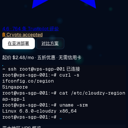
4.6
· 764 条 Trustpilot 评价
₿
Crypto accepted
在亚洲部署
对比方案
起价
$2.48/mo
· 五折优惠 · 无需信用卡
~ ssh root@vps-sgp-001
已连接
root@vps-sgp-001:~#
curl -s
ifconfig.co/region
Singapore
root@vps-sgp-001:~#
cat /etc/cloudzy-region
ap-sgp-1
root@vps-sgp-001:~#
uname -srm
Linux 6.8.0-cloudzy x86_64
root@vps-sgp-001:~#
_