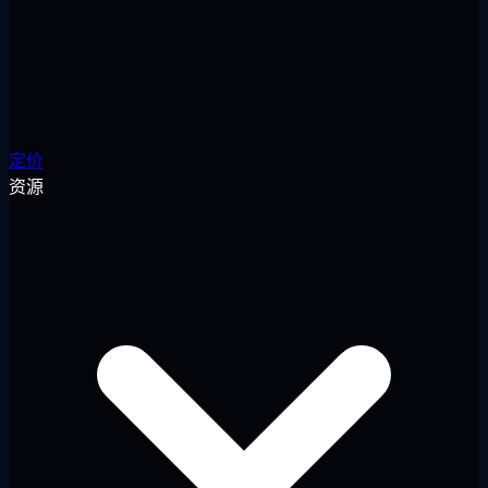
定价
资源