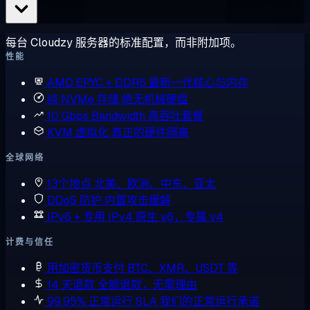
每台 Cloudzy 服务器的标准配置，而非附加项。
性能
AMD EPYC + DDR5
最新一代核心与内存
纯 NVMe 存储
绝无机械硬盘
10 Gbps Bandwidth
高吞吐套餐
KVM 虚拟化
真正的硬件隔离
全球网络
13个地点
北美、欧洲、中东、亚太
DDoS 防护
内置攻击缓解
IPv6 + 专用 IPv4
原生 v6，专属 v4
计费与信任
用加密货币支付
BTC、XMR、USDT 等
14 天退款
全额退款，无需理由
99.95% 正常运行 SLA
我们的正常运行承诺