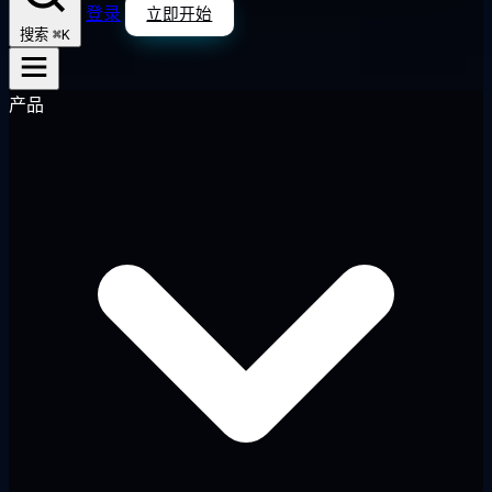
登录
立即开始
⌘K
搜索
产品