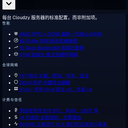
每台 Cloudzy 服务器的标准配置，而非附加项。
性能
AMD EPYC + DDR5
最新一代核心与内存
纯 NVMe 存储
绝无机械硬盘
10 Gbps Bandwidth
高吞吐套餐
KVM 虚拟化
真正的硬件隔离
全球网络
13个地点
北美、欧洲、中东、亚太
DDoS 防护
内置攻击缓解
IPv6 + 专用 IPv4
原生 v6，专属 v4
计费与信任
用加密货币支付
BTC、XMR、USDT 等
14 天退款
全额退款，无需理由
99.95% 正常运行 SLA
我们的正常运行承诺