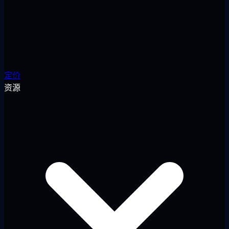
定价
资源