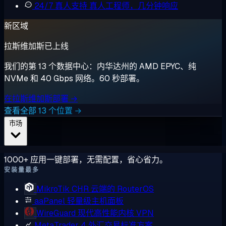
24/7 真人支持
真人工程师，几分钟响应
新区域
拉斯维加斯已上线
我们的第 13 个数据中心：内华达州的 AMD EPYC、纯
NVMe 和 40 Gbps 网络。60 秒部署。
在拉斯维加斯部署 →
查看全部 13 个位置 →
市场
1000+ 应用一键部署，无需配置，省心省力。
安装量最多
MikroTik CHR
云端的 RouterOS
aaPanel
轻量级主机面板
WireGuard
现代高性能内核 VPN
MetaTrader 4
外汇交易标准方案