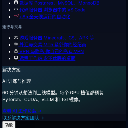
数据库
Postgres、MySQL、MongoDB
代码服务器
浏览器中的 VS Code
n8n
全天候运行的自动化
运行与交易
游戏服务器
Minecraft、CS、ARK 等
外汇与交易
MT5 紧邻你的经纪商
VPN 与隐私
你自己的私有 VPN
远程工作站
永不休眠的桌面
解决方案
AI 训练与推理
60 分钟从想法到上线模型。每个 GPU 档位都预装
PyTorch、CUDA、vLLM 和 TGI 镜像。
查看 AI 工作负载 →
联系解决方案团队 →
功能