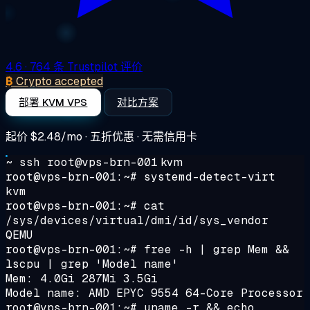
4.6
· 764 条 Trustpilot 评价
₿
Crypto accepted
部署 KVM VPS
对比方案
起价
$2.48/mo
· 五折优惠 · 无需信用卡
~ ssh root@vps-brn-001
kvm
root@vps-brn-001:~#
systemd-detect-virt
kvm
root@vps-brn-001:~#
cat
/sys/devices/virtual/dmi/id/sys_vendor
QEMU
root@vps-brn-001:~#
free -h | grep Mem &&
lscpu | grep 'Model name'
Mem: 4.0Gi 287Mi 3.5Gi
Model name: AMD EPYC 9554 64-Core Processor
root@vps-brn-001:~#
uname -r && echo