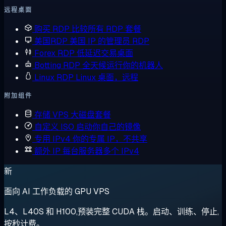
远程桌面
购买 RDP
比较所有 RDP 套餐
美国RDP
美国 IP 的管理员 RDP
Forex RDP
低延迟交易桌面
Botting RDP
全天候运行你的机器人
Linux RDP
Linux 桌面，远程
附加组件
存储 VPS
大磁盘套餐
自定义 ISO
启动你自己的镜像
专用 IPv4
你的专属 IP，不共享
额外 IP
每台服务器多个 IPv4
新
面向 AI 工作负载的 GPU VPS
L4、L40S 和 H100,预装完整 CUDA 栈。启动、训练、停止,
按秒计费。