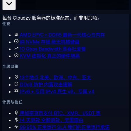
每台 Cloudzy 服务器的标准配置，而非附加项。
性能
AMD EPYC + DDR5
最新一代核心与内存
纯 NVMe 存储
绝无机械硬盘
10 Gbps Bandwidth
高吞吐套餐
KVM 虚拟化
真正的硬件隔离
全球网络
13个地点
北美、欧洲、中东、亚太
DDoS 防护
内置攻击缓解
IPv6 + 专用 IPv4
原生 v6，专属 v4
计费与信任
用加密货币支付
BTC、XMR、USDT 等
14 天退款
全额退款，无需理由
99.95% 正常运行 SLA
我们的正常运行承诺