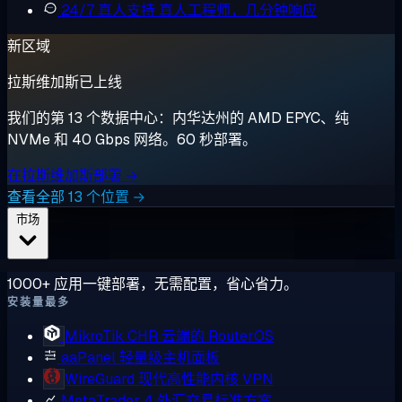
24/7 真人支持
真人工程师，几分钟响应
新区域
拉斯维加斯已上线
我们的第 13 个数据中心：内华达州的 AMD EPYC、纯
NVMe 和 40 Gbps 网络。60 秒部署。
在拉斯维加斯部署 →
查看全部 13 个位置 →
市场
1000+ 应用一键部署，无需配置，省心省力。
安装量最多
MikroTik CHR
云端的 RouterOS
aaPanel
轻量级主机面板
WireGuard
现代高性能内核 VPN
MetaTrader 4
外汇交易标准方案