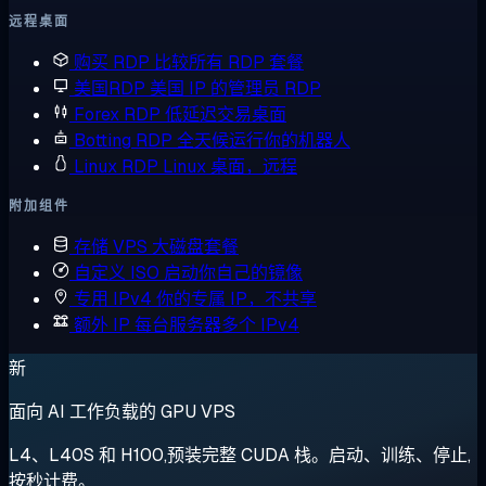
远程桌面
购买 RDP
比较所有 RDP 套餐
美国RDP
美国 IP 的管理员 RDP
Forex RDP
低延迟交易桌面
Botting RDP
全天候运行你的机器人
Linux RDP
Linux 桌面，远程
附加组件
存储 VPS
大磁盘套餐
自定义 ISO
启动你自己的镜像
专用 IPv4
你的专属 IP，不共享
额外 IP
每台服务器多个 IPv4
新
面向 AI 工作负载的 GPU VPS
L4、L40S 和 H100,预装完整 CUDA 栈。启动、训练、停止,
按秒计费。