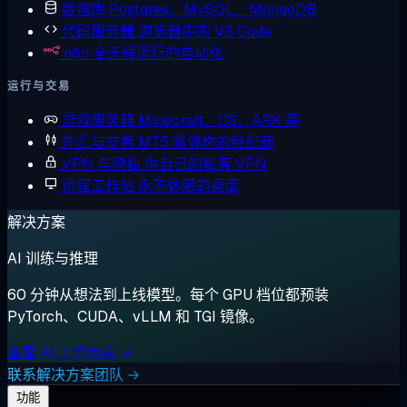
数据库
Postgres、MySQL、MongoDB
代码服务器
浏览器中的 VS Code
n8n
全天候运行的自动化
运行与交易
游戏服务器
Minecraft、CS、ARK 等
外汇与交易
MT5 紧邻你的经纪商
VPN 与隐私
你自己的私有 VPN
远程工作站
永不休眠的桌面
解决方案
AI 训练与推理
60 分钟从想法到上线模型。每个 GPU 档位都预装
PyTorch、CUDA、vLLM 和 TGI 镜像。
查看 AI 工作负载 →
联系解决方案团队 →
功能