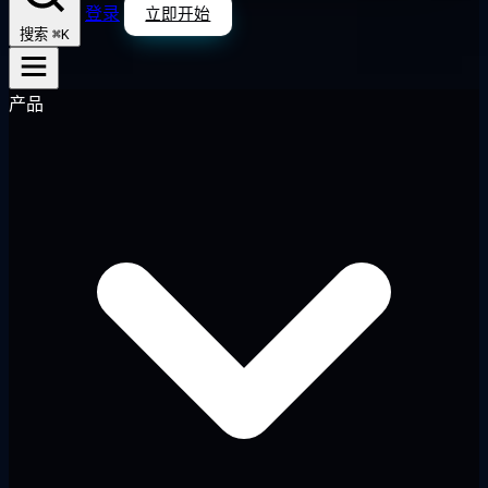
登录
立即开始
⌘K
搜索
产品