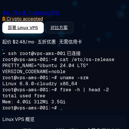
4.6
· 764 条 Trustpilot 评价
₿
Crypto accepted
部署 Linux VPS
对比方案
起价
$2.48/mo
· 五折优惠 · 无需信用卡
~ ssh root@vps-ams-001
已连接
root@vps-ams-001:~#
cat /etc/os-release
PRETTY_NAME="Ubuntu 24.04 LTS"
VERSION_CODENAME=noble
root@vps-ams-001:~#
uname -srm
Linux 6.8.0-cloudzy x86_64
root@vps-ams-001:~#
free -h | head -2
total used free
Mem: 4.0Gi 312Mi 3.5Gi
root@vps-ams-001:~#
_
Linux VPS 概览