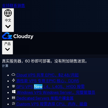
支持
联系销售
中文
产品
真实服务器，60 秒即可部署。没有附加销售迷宫。
计算
Cloud VPS
共享 EPYC，$2.48/月起
高性能 VPS
专用 EPYC 核心，DDR5
GPU VPS
New
L4、L40S、H100 按需
Windows VPS
Windows Server，完整管理员
Dedicated Servers
单租户裸金属
Custom VPS
按需选择 CPU、内存、磁盘