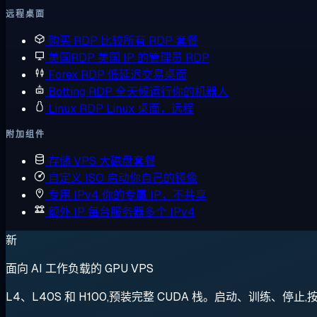
远程桌面
购买 RDP
比较所有 RDP 套餐
美国RDP
美国 IP 的管理员 RDP
Forex RDP
低延迟交易桌面
Botting RDP
全天候运行你的机器人
Linux RDP
Linux 桌面，远程
附加组件
存储 VPS
大磁盘套餐
自定义 ISO
启动你自己的镜像
专用 IPv4
你的专属 IP，不共享
额外 IP
每台服务器多个 IPv4
新
面向 AI 工作负载的 GPU VPS
L4、L40S 和 H100,预装完整 CUDA 栈。启动、训练、停止