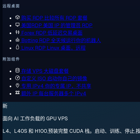
远程桌面
购买 RDP
比较所有 RDP 套餐
美国RDP
美国 IP 的管理员 RDP
Forex RDP
低延迟交易桌面
Botting RDP
全天候运行你的机器人
Linux RDP
Linux 桌面，远程
附加组件
存储 VPS
大磁盘套餐
自定义 ISO
启动你自己的镜像
专用 IPv4
你的专属 IP，不共享
额外 IP
每台服务器多个 IPv4
新
面向 AI 工作负载的 GPU VPS
L4、L40S 和 H100,预装完整 CUDA 栈。启动、训练、停止