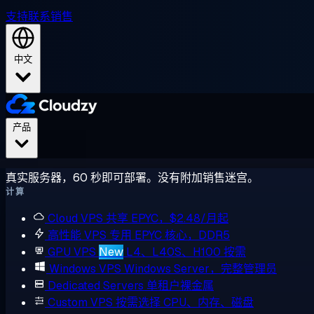
支持
联系销售
中文
产品
真实服务器，60 秒即可部署。没有附加销售迷宫。
计算
Cloud VPS
共享 EPYC，$2.48/月起
高性能 VPS
专用 EPYC 核心，DDR5
GPU VPS
New
L4、L40S、H100 按需
Windows VPS
Windows Server，完整管理员
Dedicated Servers
单租户裸金属
Custom VPS
按需选择 CPU、内存、磁盘