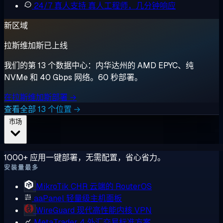
24/7 真人支持
真人工程师，几分钟响应
新区域
拉斯维加斯已上线
我们的第 13 个数据中心：内华达州的 AMD EPYC、纯
NVMe 和 40 Gbps 网络。60 秒部署。
在拉斯维加斯部署 →
查看全部 13 个位置 →
市场
1000+ 应用一键部署，无需配置，省心省力。
安装量最多
MikroTik CHR
云端的 RouterOS
aaPanel
轻量级主机面板
WireGuard
现代高性能内核 VPN
MetaTrader 4
外汇交易标准方案