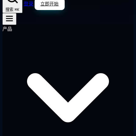
登录
立即开始
⌘K
搜索
产品