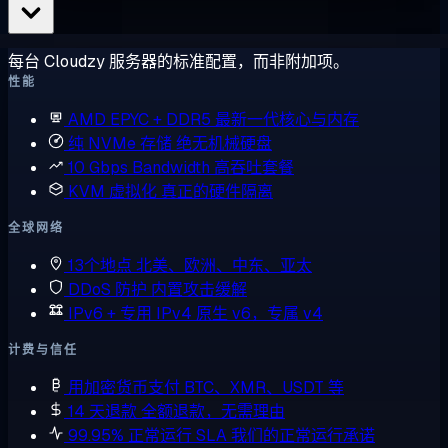
每台 Cloudzy 服务器的标准配置，而非附加项。
性能
AMD EPYC + DDR5
最新一代核心与内存
纯 NVMe 存储
绝无机械硬盘
10 Gbps Bandwidth
高吞吐套餐
KVM 虚拟化
真正的硬件隔离
全球网络
13个地点
北美、欧洲、中东、亚太
DDoS 防护
内置攻击缓解
IPv6 + 专用 IPv4
原生 v6，专属 v4
计费与信任
用加密货币支付
BTC、XMR、USDT 等
14 天退款
全额退款，无需理由
99.95% 正常运行 SLA
我们的正常运行承诺