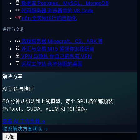
数据库
Postgres、MySQL、MongoDB
代码服务器
浏览器中的 VS Code
n8n
全天候运行的自动化
运行与交易
游戏服务器
Minecraft、CS、ARK 等
外汇与交易
MT5 紧邻你的经纪商
VPN 与隐私
你自己的私有 VPN
远程工作站
永不休眠的桌面
解决方案
AI 训练与推理
60 分钟从想法到上线模型。每个 GPU 档位都预装
PyTorch、CUDA、vLLM 和 TGI 镜像。
查看 AI 工作负载 →
联系解决方案团队 →
功能