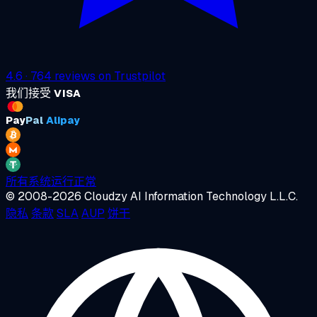
4.6
·
764
reviews on
Trustpilot
我们接受
VISA
Pay
Pal
Alipay
所有系统运行正常
© 2008-2026 Cloudzy AI Information Technology L.L.C.
隐私
条款
SLA
AUP
饼干