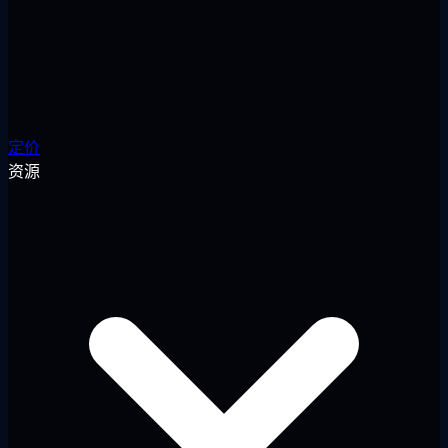
定价
资源