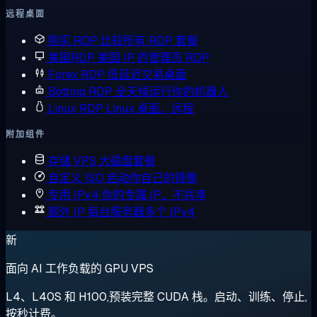
远程桌面
购买 RDP
比较所有 RDP 套餐
美国RDP
美国 IP 的管理员 RDP
Forex RDP
低延迟交易桌面
Botting RDP
全天候运行你的机器人
Linux RDP
Linux 桌面，远程
附加组件
存储 VPS
大磁盘套餐
自定义 ISO
启动你自己的镜像
专用 IPv4
你的专属 IP，不共享
额外 IP
每台服务器多个 IPv4
新
面向 AI 工作负载的 GPU VPS
L4、L40S 和 H100,预装完整 CUDA 栈。启动、训练、停止,
按秒计费。