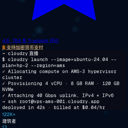
4.6
· 764 条 Trustpilot 评价
₿
支持加密货币支付
~ cloudzy
直播
$
cloudzy
launch
--image=ubuntu-24.04 --
plan=hp-2 --region=ams
✓ Allocating compute on AMS-3 hypervisor
cluster
✓ Provisioning 4 vCPU · 8 GB RAM · 120 GB
NVMe
✓ Attaching 40 Gbps uplink, IPv4 + IPv6
→ ssh root@
vps-ams-001.cloudzy.app
deployed in
42s
· billed at
$0.04/hr
122K+
建筑者
13