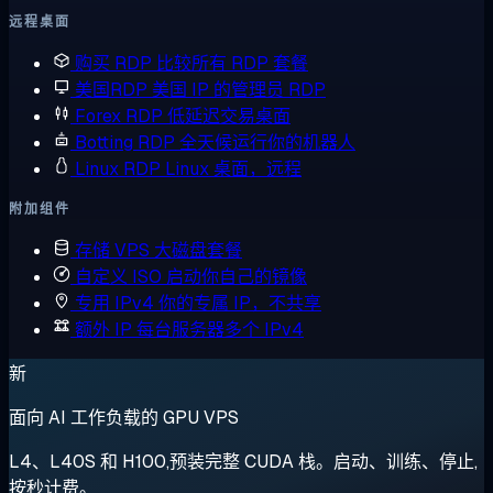
远程桌面
购买 RDP
比较所有 RDP 套餐
美国RDP
美国 IP 的管理员 RDP
Forex RDP
低延迟交易桌面
Botting RDP
全天候运行你的机器人
Linux RDP
Linux 桌面，远程
附加组件
存储 VPS
大磁盘套餐
自定义 ISO
启动你自己的镜像
专用 IPv4
你的专属 IP，不共享
额外 IP
每台服务器多个 IPv4
新
面向 AI 工作负载的 GPU VPS
L4、L40S 和 H100,预装完整 CUDA 栈。启动、训练、停止,
按秒计费。