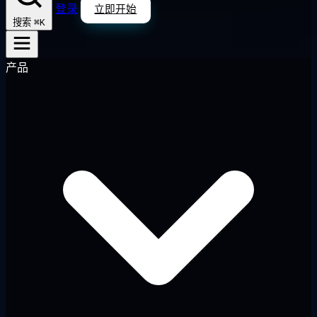
登录
立即开始
⌘K
搜索
产品