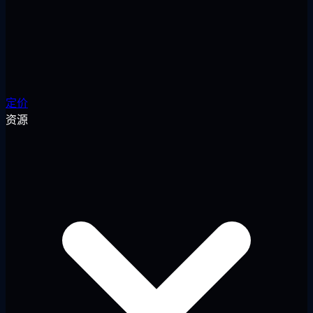
定价
资源