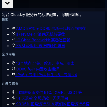
每台 Cloudzy 服务器的标准配置，而非附加项。
性能
AMD EPYC + DDR5
最新一代核心与内存
纯 NVMe 存储
绝无机械硬盘
10 Gbps Bandwidth
高吞吐套餐
KVM 虚拟化
真正的硬件隔离
全球网络
13个地点
北美、欧洲、中东、亚太
DDoS 防护
内置攻击缓解
IPv6 + 专用 IPv4
原生 v6，专属 v4
计费与信任
用加密货币支付
BTC、XMR、USDT 等
14 天退款
全额退款，无需理由
99.95% 正常运行 SLA
我们的正常运行承诺