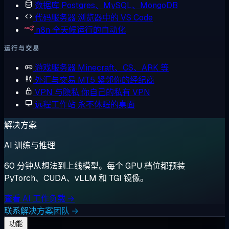
数据库
Postgres、MySQL、MongoDB
代码服务器
浏览器中的 VS Code
n8n
全天候运行的自动化
运行与交易
游戏服务器
Minecraft、CS、ARK 等
外汇与交易
MT5 紧邻你的经纪商
VPN 与隐私
你自己的私有 VPN
远程工作站
永不休眠的桌面
解决方案
AI 训练与推理
60 分钟从想法到上线模型。每个 GPU 档位都预装
PyTorch、CUDA、vLLM 和 TGI 镜像。
查看 AI 工作负载 →
联系解决方案团队 →
功能