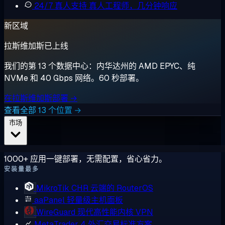
24/7 真人支持
真人工程师，几分钟响应
新区域
拉斯维加斯已上线
我们的第 13 个数据中心：内华达州的 AMD EPYC、纯
NVMe 和 40 Gbps 网络。60 秒部署。
在拉斯维加斯部署 →
查看全部 13 个位置 →
市场
1000+ 应用一键部署，无需配置，省心省力。
安装量最多
MikroTik CHR
云端的 RouterOS
aaPanel
轻量级主机面板
WireGuard
现代高性能内核 VPN
MetaTrader 4
外汇交易标准方案