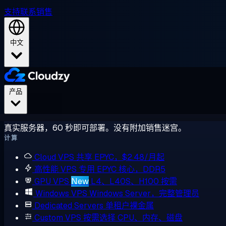
支持
联系销售
中文
产品
真实服务器，60 秒即可部署。没有附加销售迷宫。
计算
Cloud VPS
共享 EPYC，$2.48/月起
高性能 VPS
专用 EPYC 核心，DDR5
GPU VPS
New
L4、L40S、H100 按需
Windows VPS
Windows Server，完整管理员
Dedicated Servers
单租户裸金属
Custom VPS
按需选择 CPU、内存、磁盘