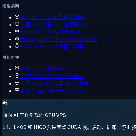
远程桌面
购买 RDP
比较所有 RDP 套餐
美国RDP
美国 IP 的管理员 RDP
Forex RDP
低延迟交易桌面
Botting RDP
全天候运行你的机器人
Linux RDP
Linux 桌面，远程
附加组件
存储 VPS
大磁盘套餐
自定义 ISO
启动你自己的镜像
专用 IPv4
你的专属 IP，不共享
额外 IP
每台服务器多个 IPv4
新
面向 AI 工作负载的 GPU VPS
L4、L40S 和 H100,预装完整 CUDA 栈。启动、训练、停止