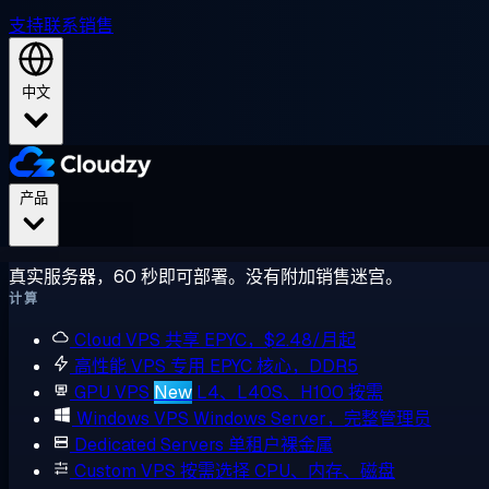
支持
联系销售
中文
产品
真实服务器，60 秒即可部署。没有附加销售迷宫。
计算
Cloud VPS
共享 EPYC，$2.48/月起
高性能 VPS
专用 EPYC 核心，DDR5
GPU VPS
New
L4、L40S、H100 按需
Windows VPS
Windows Server，完整管理员
Dedicated Servers
单租户裸金属
Custom VPS
按需选择 CPU、内存、磁盘