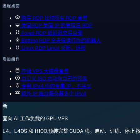
远程桌面
购买 RDP
比较所有 RDP 套餐
美国RDP
美国 IP 的管理员 RDP
Forex RDP
低延迟交易桌面
Botting RDP
全天候运行你的机器人
Linux RDP
Linux 桌面，远程
附加组件
存储 VPS
大磁盘套餐
自定义 ISO
启动你自己的镜像
专用 IPv4
你的专属 IP，不共享
额外 IP
每台服务器多个 IPv4
新
面向 AI 工作负载的 GPU VPS
L4、L40S 和 H100,预装完整 CUDA 栈。启动、训练、停止