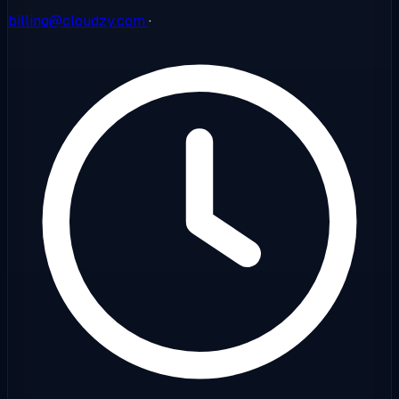
billing@cloudzy.com
·