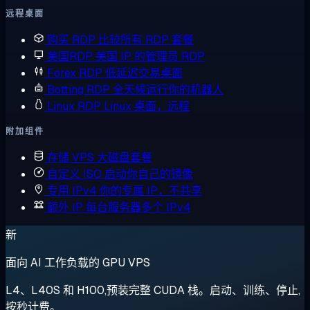
远程桌面
购买 RDP
比较所有 RDP 套餐
美国RDP
美国 IP 的管理员 RDP
Forex RDP
低延迟交易桌面
Botting RDP
全天候运行你的机器人
Linux RDP
Linux 桌面，远程
附加组件
存储 VPS
大磁盘套餐
自定义 ISO
启动你自己的镜像
专用 IPv4
你的专属 IP，不共享
额外 IP
每台服务器多个 IPv4
新
面向 AI 工作负载的 GPU VPS
L4、L40S 和 H100,预装完整 CUDA 栈。启动、训练、停止,
按秒计费。