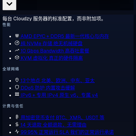
每台 Cloudzy 服务器的标准配置，而非附加项。
性能
AMD EPYC + DDR5
最新一代核心与内存
纯 NVMe 存储
绝无机械硬盘
10 Gbps Bandwidth
高吞吐套餐
KVM 虚拟化
真正的硬件隔离
全球网络
13个地点
北美、欧洲、中东、亚太
DDoS 防护
内置攻击缓解
IPv6 + 专用 IPv4
原生 v6，专属 v4
计费与信任
用加密货币支付
BTC、XMR、USDT 等
14 天退款
全额退款，无需理由
99.95% 正常运行 SLA
我们的正常运行承诺