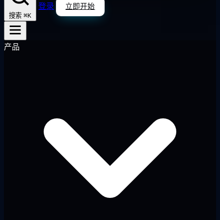
登录
立即开始
⌘K
搜索
产品