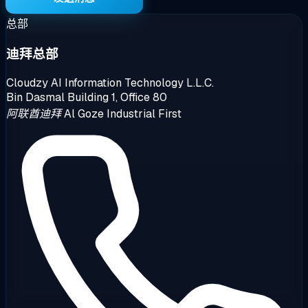
总部
迪拜总部
Cloudzy AI Information Technology L.L.C.
Bin Dasmal Building 1, Office 80
阿联酋迪拜 Al Goze Industrial First