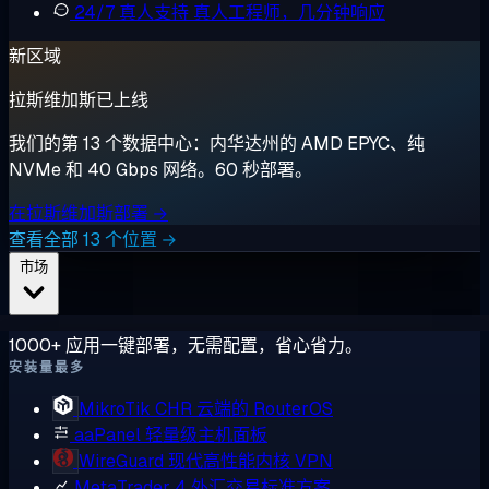
24/7 真人支持
真人工程师，几分钟响应
新区域
拉斯维加斯已上线
我们的第 13 个数据中心：内华达州的 AMD EPYC、纯
NVMe 和 40 Gbps 网络。60 秒部署。
在拉斯维加斯部署 →
查看全部 13 个位置 →
市场
1000+ 应用一键部署，无需配置，省心省力。
安装量最多
MikroTik CHR
云端的 RouterOS
aaPanel
轻量级主机面板
WireGuard
现代高性能内核 VPN
MetaTrader 4
外汇交易标准方案