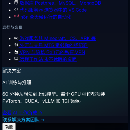
数据库
Postgres、MySQL、MongoDB
代码服务器
浏览器中的 VS Code
n8n
全天候运行的自动化
运行与交易
游戏服务器
Minecraft、CS、ARK 等
外汇与交易
MT5 紧邻你的经纪商
VPN 与隐私
你自己的私有 VPN
远程工作站
永不休眠的桌面
解决方案
AI 训练与推理
60 分钟从想法到上线模型。每个 GPU 档位都预装
PyTorch、CUDA、vLLM 和 TGI 镜像。
查看 AI 工作负载 →
联系解决方案团队 →
功能