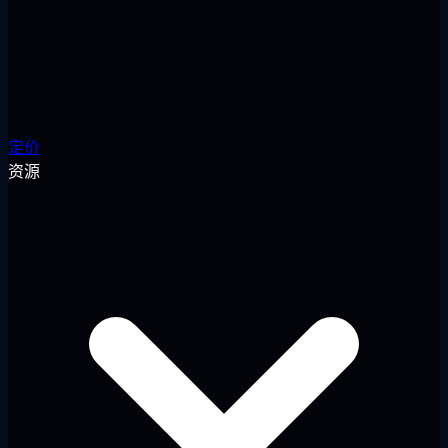
定价
资源