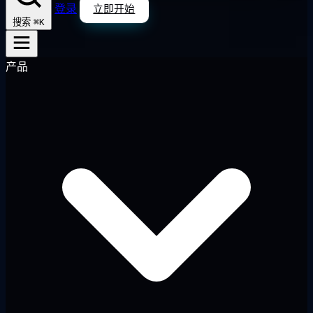
登录
立即开始
⌘K
搜索
产品