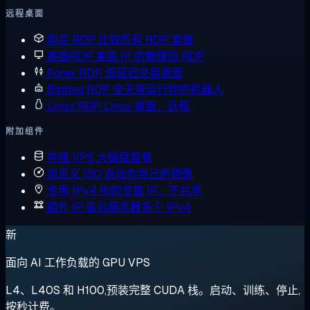
远程桌面
购买 RDP
比较所有 RDP 套餐
美国RDP
美国 IP 的管理员 RDP
Forex RDP
低延迟交易桌面
Botting RDP
全天候运行你的机器人
Linux RDP
Linux 桌面，远程
附加组件
存储 VPS
大磁盘套餐
自定义 ISO
启动你自己的镜像
专用 IPv4
你的专属 IP，不共享
额外 IP
每台服务器多个 IPv4
新
面向 AI 工作负载的 GPU VPS
L4、L40S 和 H100,预装完整 CUDA 栈。启动、训练、停止,
按秒计费。