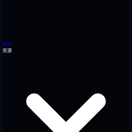
定价
资源