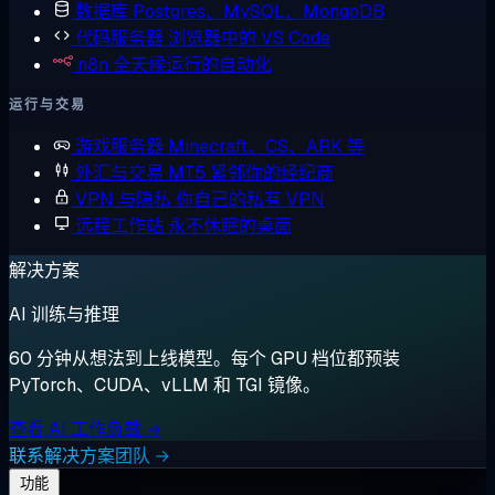
数据库
Postgres、MySQL、MongoDB
代码服务器
浏览器中的 VS Code
n8n
全天候运行的自动化
运行与交易
游戏服务器
Minecraft、CS、ARK 等
外汇与交易
MT5 紧邻你的经纪商
VPN 与隐私
你自己的私有 VPN
远程工作站
永不休眠的桌面
解决方案
AI 训练与推理
60 分钟从想法到上线模型。每个 GPU 档位都预装
PyTorch、CUDA、vLLM 和 TGI 镜像。
查看 AI 工作负载 →
联系解决方案团队 →
功能