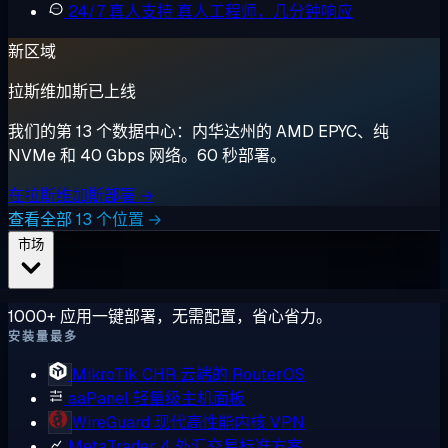
24/7 真人支持
真人工程师，几分钟响应
新区域
拉斯维加斯已上线
我们的第 13 个数据中心：内华达州的 AMD EPYC、纯
NVMe 和 40 Gbps 网络。60 秒部署。
在拉斯维加斯部署 →
查看全部 13 个位置 →
市场
1000+ 应用一键部署，无需配置，省心省力。
安装量最多
MikroTik CHR
云端的 RouterOS
aaPanel
轻量级主机面板
WireGuard
现代高性能内核 VPN
MetaTrader 4
外汇交易标准方案