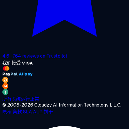
4.6
·
764
reviews on
Trustpilot
我们接受
VISA
Pay
Pal
Alipay
所有系统运行正常
© 2008-2026 Cloudzy AI Information Technology L.L.C.
隐私
条款
SLA
AUP
饼干