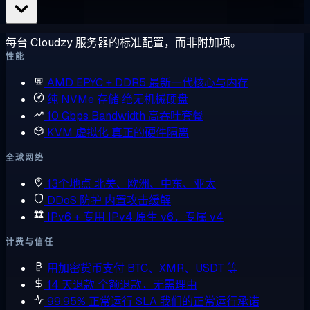
每台 Cloudzy 服务器的标准配置，而非附加项。
性能
AMD EPYC + DDR5
最新一代核心与内存
纯 NVMe 存储
绝无机械硬盘
10 Gbps Bandwidth
高吞吐套餐
KVM 虚拟化
真正的硬件隔离
全球网络
13个地点
北美、欧洲、中东、亚太
DDoS 防护
内置攻击缓解
IPv6 + 专用 IPv4
原生 v6，专属 v4
计费与信任
用加密货币支付
BTC、XMR、USDT 等
14 天退款
全额退款，无需理由
99.95% 正常运行 SLA
我们的正常运行承诺