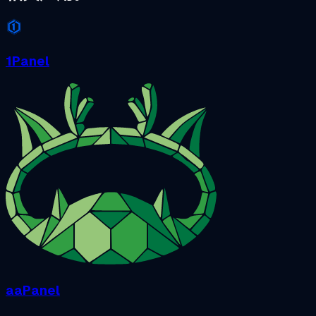
1Panel
aaPanel