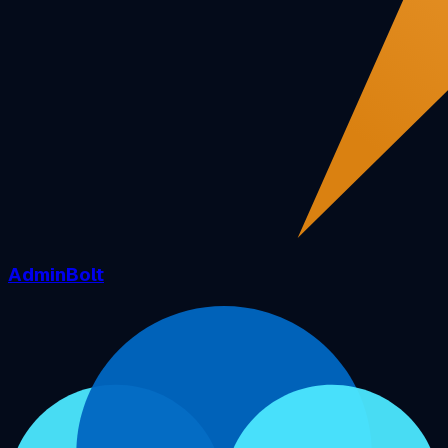
AdminBolt