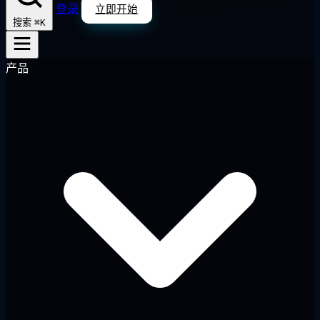
登录
立即开始
⌘K
搜索
产品