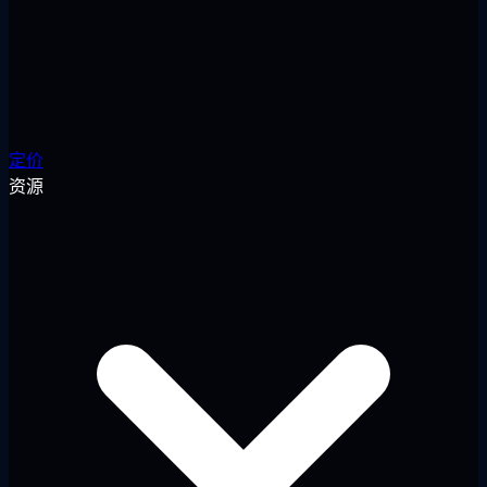
定价
资源