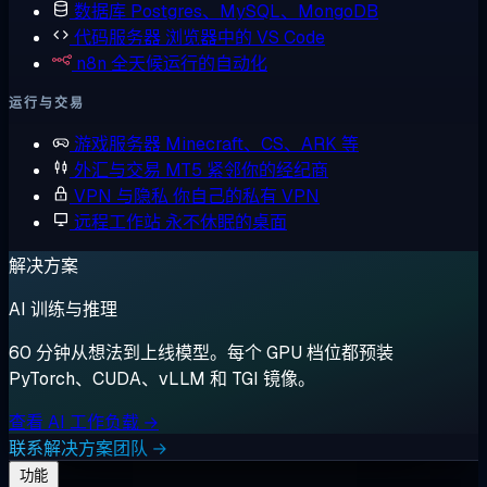
数据库
Postgres、MySQL、MongoDB
代码服务器
浏览器中的 VS Code
n8n
全天候运行的自动化
运行与交易
游戏服务器
Minecraft、CS、ARK 等
外汇与交易
MT5 紧邻你的经纪商
VPN 与隐私
你自己的私有 VPN
远程工作站
永不休眠的桌面
解决方案
AI 训练与推理
60 分钟从想法到上线模型。每个 GPU 档位都预装
PyTorch、CUDA、vLLM 和 TGI 镜像。
查看 AI 工作负载 →
联系解决方案团队 →
功能