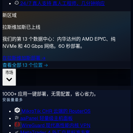
24/7 真人支持
真人工程师，几分钟响应
新区域
拉斯维加斯已上线
我们的第 13 个数据中心：内华达州的 AMD EPYC、纯
NVMe 和 40 Gbps 网络。60 秒部署。
在拉斯维加斯部署 →
查看全部 13 个位置 →
市场
1000+ 应用一键部署，无需配置，省心省力。
安装量最多
MikroTik CHR
云端的 RouterOS
aaPanel
轻量级主机面板
WireGuard
现代高性能内核 VPN
MetaTrader 4
外汇交易标准方案