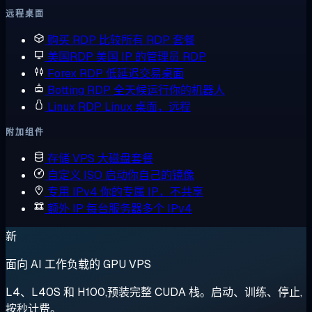
远程桌面
购买 RDP
比较所有 RDP 套餐
美国RDP
美国 IP 的管理员 RDP
Forex RDP
低延迟交易桌面
Botting RDP
全天候运行你的机器人
Linux RDP
Linux 桌面，远程
附加组件
存储 VPS
大磁盘套餐
自定义 ISO
启动你自己的镜像
专用 IPv4
你的专属 IP，不共享
额外 IP
每台服务器多个 IPv4
新
面向 AI 工作负载的 GPU VPS
L4、L40S 和 H100,预装完整 CUDA 栈。启动、训练、停止,
按秒计费。