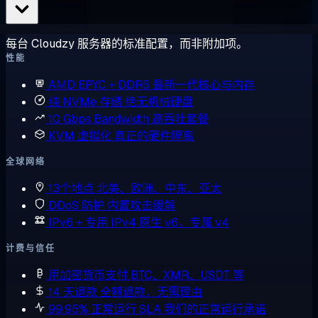
每台 Cloudzy 服务器的标准配置，而非附加项。
性能
AMD EPYC + DDR5
最新一代核心与内存
纯 NVMe 存储
绝无机械硬盘
10 Gbps Bandwidth
高吞吐套餐
KVM 虚拟化
真正的硬件隔离
全球网络
13个地点
北美、欧洲、中东、亚太
DDoS 防护
内置攻击缓解
IPv6 + 专用 IPv4
原生 v6，专属 v4
计费与信任
用加密货币支付
BTC、XMR、USDT 等
14 天退款
全额退款，无需理由
99.95% 正常运行 SLA
我们的正常运行承诺