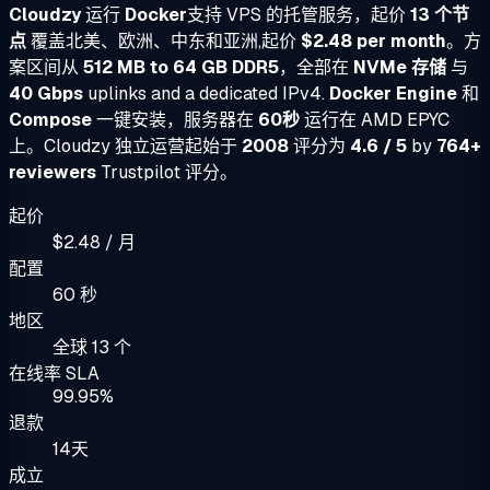
Cloudzy
运行
Docker
支持 VPS 的托管服务，起价
13 个节
点
覆盖北美、欧洲、中东和亚洲,起价
$2.48 per month
。方
案区间从
512 MB to 64 GB DDR5
，全部在
NVMe 存储
与
40 Gbps
uplinks and a dedicated IPv4.
Docker Engine
和
Compose
一键安装，服务器在
60秒
运行在 AMD EPYC
上。Cloudzy 独立运营起始于
2008
评分为
4.6 / 5
by
764+
reviewers
Trustpilot 评分。
起价
$2.48 / 月
配置
60 秒
地区
全球 13 个
在线率 SLA
99.95%
退款
14天
成立