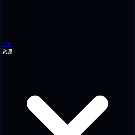
定价
资源