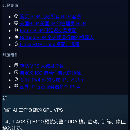
远程桌面
购买 RDP
比较所有 RDP 套餐
美国RDP
美国 IP 的管理员 RDP
Forex RDP
低延迟交易桌面
Botting RDP
全天候运行你的机器人
Linux RDP
Linux 桌面，远程
附加组件
存储 VPS
大磁盘套餐
自定义 ISO
启动你自己的镜像
专用 IPv4
你的专属 IP，不共享
额外 IP
每台服务器多个 IPv4
新
面向 AI 工作负载的 GPU VPS
L4、L40S 和 H100,预装完整 CUDA 栈。启动、训练、停止,
按秒计费。