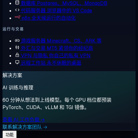
数据库
Postgres、MySQL、MongoDB
代码服务器
浏览器中的 VS Code
n8n
全天候运行的自动化
运行与交易
游戏服务器
Minecraft、CS、ARK 等
外汇与交易
MT5 紧邻你的经纪商
VPN 与隐私
你自己的私有 VPN
远程工作站
永不休眠的桌面
解决方案
AI 训练与推理
60 分钟从想法到上线模型。每个 GPU 档位都预装
PyTorch、CUDA、vLLM 和 TGI 镜像。
查看 AI 工作负载 →
联系解决方案团队 →
功能