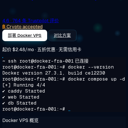
4.6
· 764 条 Trustpilot 评价
₿
Crypto accepted
部署 Docker VPS
对比方案
起价
$2.48/mo
· 五折优惠 · 无需信用卡
~ ssh root@docker-fra-001
已连接
root@docker-fra-001:~#
docker --version
Docker version 27.3.1, build ce12230
root@docker-fra-001:~#
docker compose up -d
[+] Running 4/4
✔ caddy Started
✔ web Started
✔ db Started
root@docker-fra-001:~#
_
Docker VPS 概览