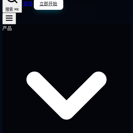
登录
立即开始
⌘K
搜索
产品