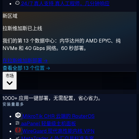
24/7 真人支持
真人工程师，几分钟响应
新区域
拉斯维加斯已上线
我们的第 13 个数据中心：内华达州的 AMD EPYC、纯
NVMe 和 40 Gbps 网络。60 秒部署。
在拉斯维加斯部署 →
查看全部 13 个位置 →
市场
1000+ 应用一键部署，无需配置，省心省力。
安装量最多
MikroTik CHR
云端的 RouterOS
aaPanel
轻量级主机面板
WireGuard
现代高性能内核 VPN
MetaTrader 4
外汇交易标准方案