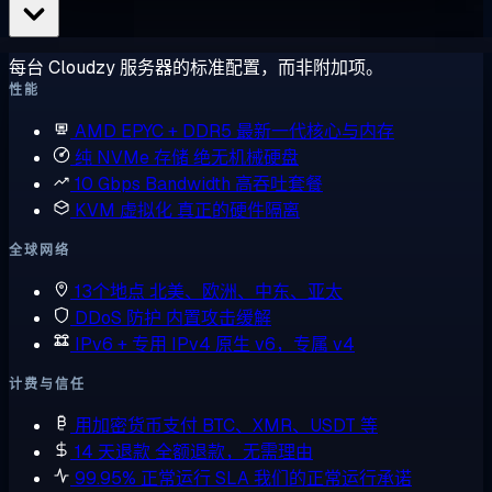
每台 Cloudzy 服务器的标准配置，而非附加项。
性能
AMD EPYC + DDR5
最新一代核心与内存
纯 NVMe 存储
绝无机械硬盘
10 Gbps Bandwidth
高吞吐套餐
KVM 虚拟化
真正的硬件隔离
全球网络
13个地点
北美、欧洲、中东、亚太
DDoS 防护
内置攻击缓解
IPv6 + 专用 IPv4
原生 v6，专属 v4
计费与信任
用加密货币支付
BTC、XMR、USDT 等
14 天退款
全额退款，无需理由
99.95% 正常运行 SLA
我们的正常运行承诺