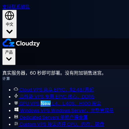
支持
联系销售
中文
产品
真实服务器，60 秒即可部署。没有附加销售迷宫。
计算
Cloud VPS
共享 EPYC，$2.48/月起
高性能 VPS
专用 EPYC 核心，DDR5
GPU VPS
New
L4、L40S、H100 按需
Windows VPS
Windows Server，完整管理员
Dedicated Servers
单租户裸金属
Custom VPS
按需选择 CPU、内存、磁盘