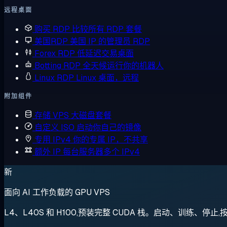
远程桌面
购买 RDP
比较所有 RDP 套餐
美国RDP
美国 IP 的管理员 RDP
Forex RDP
低延迟交易桌面
Botting RDP
全天候运行你的机器人
Linux RDP
Linux 桌面，远程
附加组件
存储 VPS
大磁盘套餐
自定义 ISO
启动你自己的镜像
专用 IPv4
你的专属 IP，不共享
额外 IP
每台服务器多个 IPv4
新
面向 AI 工作负载的 GPU VPS
L4、L40S 和 H100,预装完整 CUDA 栈。启动、训练、停止