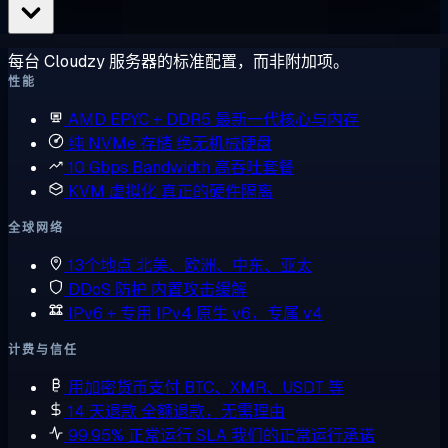
每台 Cloudzy 服务器的标准配置，而非附加项。
性能
AMD EPYC + DDR5
最新一代核心与内存
纯 NVMe 存储
绝无机械硬盘
10 Gbps Bandwidth
高吞吐套餐
KVM 虚拟化
真正的硬件隔离
全球网络
13个地点
北美、欧洲、中东、亚太
DDoS 防护
内置攻击缓解
IPv6 + 专用 IPv4
原生 v6，专属 v4
计费与信任
用加密货币支付
BTC、XMR、USDT 等
14 天退款
全额退款，无需理由
99.95% 正常运行 SLA
我们的正常运行承诺