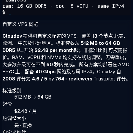
ram: 16 GB DDR5 · cpu: 8 vCPU · same IPv4
$
_
自定义 VPS 概览
Cloudzy
提供可自定义配置的 VPS，覆盖
13 个节点
北美、
欧洲、 中东及亚洲地区。标准套餐从
512 MB to 64 GB
DDR5
从...开始
$2.48 per month
起；非标准比例 可按需报
价。RAM、vCPU 和 NVMe 均支持在线热调整，无需重启，
大多数升级可在不到
60 秒
内完成。 所有方案均部署在 AMD
EPYC 上，配备
40 Gbps
网络及专属 IPv4。Cloudzy 自
2008
评分为
4.6 / 5
by
764+ reviewers
Trustpilot 评分。
标准级别
512 MB → 64 GB
起价
$2.48 / 月
热调整大小
是 · 直播
自定义构建