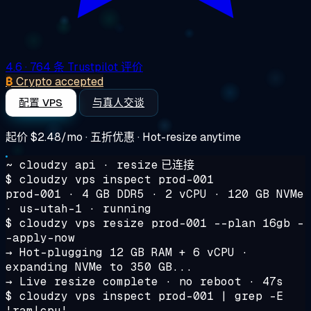
4.6
· 764 条 Trustpilot 评价
₿
Crypto accepted
配置 VPS
与真人交谈
起价
$2.48/mo
· 五折优惠 · Hot-resize anytime
~ cloudzy api · resize
已连接
$
cloudzy vps inspect prod-001
prod-001 · 4 GB DDR5 · 2 vCPU · 120 GB NVMe
· us-utah-1 · running
$
cloudzy vps resize prod-001 --plan 16gb -
-apply-now
→ Hot-plugging 12 GB RAM + 6 vCPU ·
expanding NVMe to 350 GB...
→ Live resize complete · no reboot · 47s
$
cloudzy vps inspect prod-001 | grep -E
'ram|cpu'