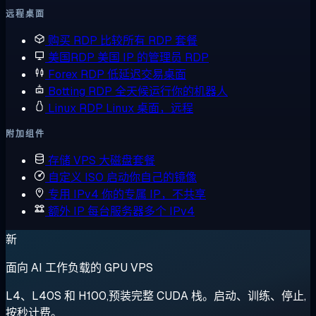
远程桌面
购买 RDP
比较所有 RDP 套餐
美国RDP
美国 IP 的管理员 RDP
Forex RDP
低延迟交易桌面
Botting RDP
全天候运行你的机器人
Linux RDP
Linux 桌面，远程
附加组件
存储 VPS
大磁盘套餐
自定义 ISO
启动你自己的镜像
专用 IPv4
你的专属 IP，不共享
额外 IP
每台服务器多个 IPv4
新
面向 AI 工作负载的 GPU VPS
L4、L40S 和 H100,预装完整 CUDA 栈。启动、训练、停止,
按秒计费。