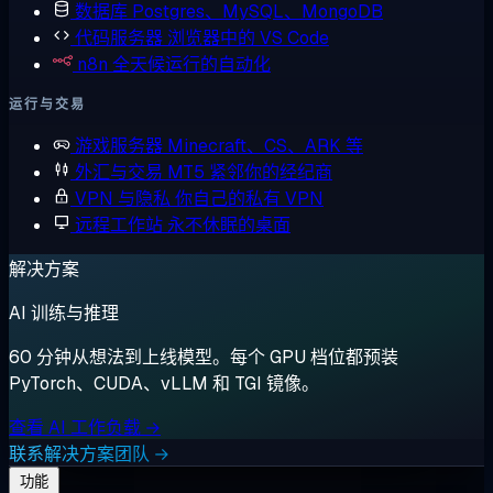
数据库
Postgres、MySQL、MongoDB
代码服务器
浏览器中的 VS Code
n8n
全天候运行的自动化
运行与交易
游戏服务器
Minecraft、CS、ARK 等
外汇与交易
MT5 紧邻你的经纪商
VPN 与隐私
你自己的私有 VPN
远程工作站
永不休眠的桌面
解决方案
AI 训练与推理
60 分钟从想法到上线模型。每个 GPU 档位都预装
PyTorch、CUDA、vLLM 和 TGI 镜像。
查看 AI 工作负载 →
联系解决方案团队 →
功能