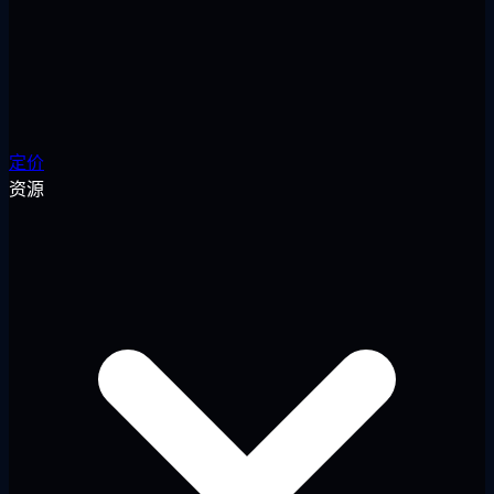
定价
资源