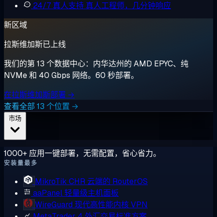
24/7 真人支持
真人工程师，几分钟响应
新区域
拉斯维加斯已上线
我们的第 13 个数据中心：内华达州的 AMD EPYC、纯
NVMe 和 40 Gbps 网络。60 秒部署。
在拉斯维加斯部署 →
查看全部 13 个位置 →
市场
1000+ 应用一键部署，无需配置，省心省力。
安装量最多
MikroTik CHR
云端的 RouterOS
aaPanel
轻量级主机面板
WireGuard
现代高性能内核 VPN
MetaTrader 4
外汇交易标准方案