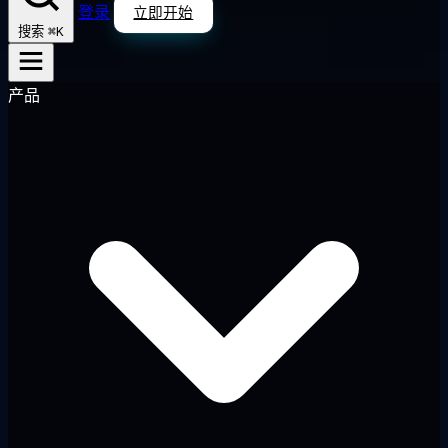
登录
立即开始
⌘K
搜索
产品