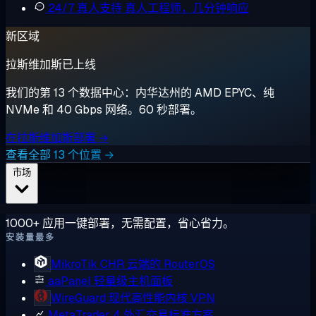
24/7 真人支持
真人工程师，几分钟响应
新区域
拉斯维加斯已上线
我们的第 13 个数据中心：内华达州的 AMD EPYC、纯
NVMe 和 40 Gbps 网络。60 秒部署。
在拉斯维加斯部署 →
查看全部 13 个位置 →
市场
1000+ 应用一键部署，无需配置，省心省力。
安装量最多
MikroTik CHR
云端的 RouterOS
aaPanel
轻量级主机面板
WireGuard
现代高性能内核 VPN
MetaTrader 4
外汇交易标准方案