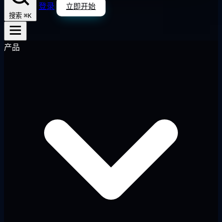
登录
立即开始
⌘K
搜索
产品