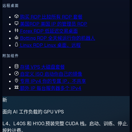
远程桌面
购买 RDP
比较所有 RDP 套餐
美国RDP
美国 IP 的管理员 RDP
Forex RDP
低延迟交易桌面
Botting RDP
全天候运行你的机器人
Linux RDP
Linux 桌面，远程
附加组件
存储 VPS
大磁盘套餐
自定义 ISO
启动你自己的镜像
专用 IPv4
你的专属 IP，不共享
额外 IP
每台服务器多个 IPv4
新
面向 AI 工作负载的 GPU VPS
L4、L40S 和 H100,预装完整 CUDA 栈。启动、训练、停止,
按秒计费。