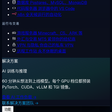
数据库
Postgres、MySQL、MongoDB
代码服务器
浏览器中的 VS Code
n8n
全天候运行的自动化
运行与交易
游戏服务器
Minecraft、CS、ARK 等
外汇与交易
MT5 紧邻你的经纪商
VPN 与隐私
你自己的私有 VPN
远程工作站
永不休眠的桌面
解决方案
AI 训练与推理
60 分钟从想法到上线模型。每个 GPU 档位都预装
PyTorch、CUDA、vLLM 和 TGI 镜像。
查看 AI 工作负载 →
联系解决方案团队 →
功能