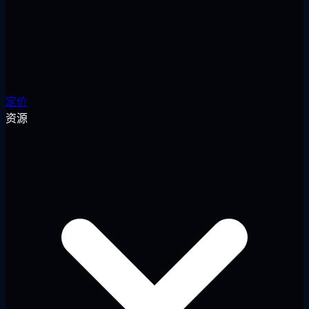
定价
资源