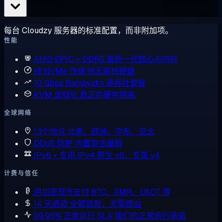
每台 Cloudzy 服务器的标准配置，而非附加项。
性能
AMD EPYC + DDR5
最新一代核心与内存
纯 NVMe 存储
绝无机械硬盘
10 Gbps Bandwidth
高吞吐套餐
KVM 虚拟化
真正的硬件隔离
全球网络
13个地点
北美、欧洲、中东、亚太
DDoS 防护
内置攻击缓解
IPv6 + 专用 IPv4
原生 v6，专属 v4
计费与信任
用加密货币支付
BTC、XMR、USDT 等
14 天退款
全额退款，无需理由
99.95% 正常运行 SLA
我们的正常运行承诺