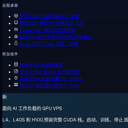
远程桌面
购买 RDP
比较所有 RDP 套餐
美国RDP
美国 IP 的管理员 RDP
Forex RDP
低延迟交易桌面
Botting RDP
全天候运行你的机器人
Linux RDP
Linux 桌面，远程
附加组件
存储 VPS
大磁盘套餐
自定义 ISO
启动你自己的镜像
专用 IPv4
你的专属 IP，不共享
额外 IP
每台服务器多个 IPv4
新
面向 AI 工作负载的 GPU VPS
L4、L40S 和 H100,预装完整 CUDA 栈。启动、训练、停止