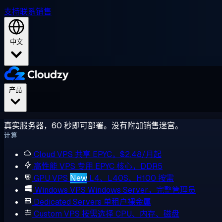
支持
联系销售
中文
产品
真实服务器，60 秒即可部署。没有附加销售迷宫。
计算
Cloud VPS
共享 EPYC，$2.48/月起
高性能 VPS
专用 EPYC 核心，DDR5
GPU VPS
New
L4、L40S、H100 按需
Windows VPS
Windows Server，完整管理员
Dedicated Servers
单租户裸金属
Custom VPS
按需选择 CPU、内存、磁盘