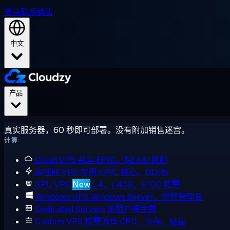
支持
联系销售
中文
产品
真实服务器，60 秒即可部署。没有附加销售迷宫。
计算
Cloud VPS
共享 EPYC，$2.48/月起
高性能 VPS
专用 EPYC 核心，DDR5
GPU VPS
New
L4、L40S、H100 按需
Windows VPS
Windows Server，完整管理员
Dedicated Servers
单租户裸金属
Custom VPS
按需选择 CPU、内存、磁盘