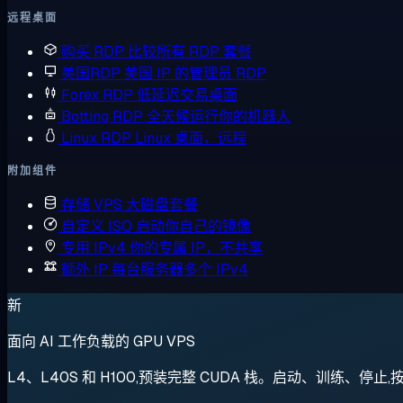
远程桌面
购买 RDP
比较所有 RDP 套餐
美国RDP
美国 IP 的管理员 RDP
Forex RDP
低延迟交易桌面
Botting RDP
全天候运行你的机器人
Linux RDP
Linux 桌面，远程
附加组件
存储 VPS
大磁盘套餐
自定义 ISO
启动你自己的镜像
专用 IPv4
你的专属 IP，不共享
额外 IP
每台服务器多个 IPv4
新
面向 AI 工作负载的 GPU VPS
L4、L40S 和 H100,预装完整 CUDA 栈。启动、训练、停止