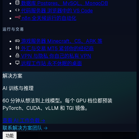
数据库
Postgres、MySQL、MongoDB
代码服务器
浏览器中的 VS Code
n8n
全天候运行的自动化
运行与交易
游戏服务器
Minecraft、CS、ARK 等
外汇与交易
MT5 紧邻你的经纪商
VPN 与隐私
你自己的私有 VPN
远程工作站
永不休眠的桌面
解决方案
AI 训练与推理
60 分钟从想法到上线模型。每个 GPU 档位都预装
PyTorch、CUDA、vLLM 和 TGI 镜像。
查看 AI 工作负载 →
联系解决方案团队 →
功能