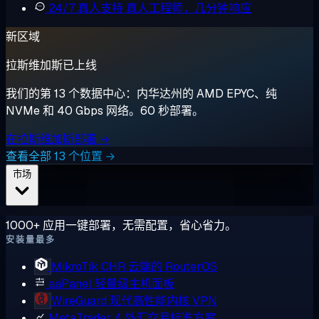
24/7 真人支持
真人工程师，几分钟响应
新区域
拉斯维加斯已上线
我们的第 13 个数据中心：内华达州的 AMD EPYC、纯
NVMe 和 40 Gbps 网络。60 秒部署。
在拉斯维加斯部署 →
查看全部 13 个位置 →
市场
1000+ 应用一键部署，无需配置，省心省力。
安装量最多
MikroTik CHR
云端的 RouterOS
aaPanel
轻量级主机面板
WireGuard
现代高性能内核 VPN
MetaTrader 4
外汇交易标准方案