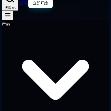
登录
立即开始
⌘K
搜索
产品