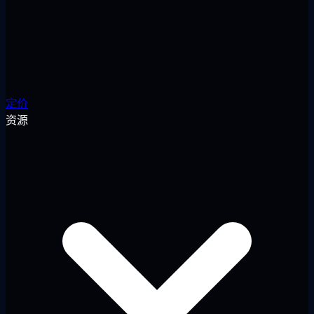
定价
资源