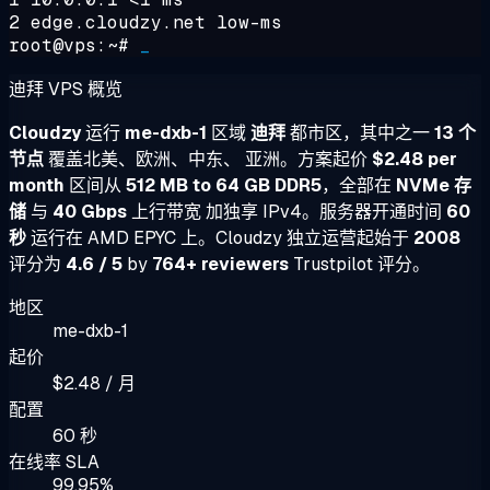
2 edge.cloudzy.net low-ms
root@vps:~#
_
迪拜 VPS 概览
Cloudzy
运行
me-dxb-1
区域
迪拜
都市区，其中之一
13 个
节点
覆盖北美、欧洲、中东、 亚洲。方案起价
$2.48 per
month
区间从
512 MB to 64 GB DDR5
，全部在
NVMe 存
储
与
40 Gbps
上行带宽 加独享 IPv4。服务器开通时间
60
秒
运行在 AMD EPYC 上。Cloudzy 独立运营起始于
2008
评分为
4.6 / 5
by
764+ reviewers
Trustpilot 评分。
地区
me-dxb-1
起价
$2.48 / 月
配置
60 秒
在线率 SLA
99.95%