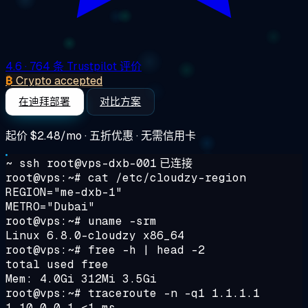
4.6
· 764 条 Trustpilot 评价
₿
Crypto accepted
在迪拜部署
对比方案
起价
$2.48/mo
· 五折优惠 · 无需信用卡
~ ssh root@vps-dxb-001
已连接
root@vps:~#
cat /etc/cloudzy-region
REGION="me-dxb-1"
METRO="Dubai"
root@vps:~#
uname -srm
Linux 6.8.0-cloudzy x86_64
root@vps:~#
free -h | head -2
total used free
Mem: 4.0Gi 312Mi 3.5Gi
root@vps:~#
traceroute -n -q1 1.1.1.1
1 10.0.0.1 <1 ms