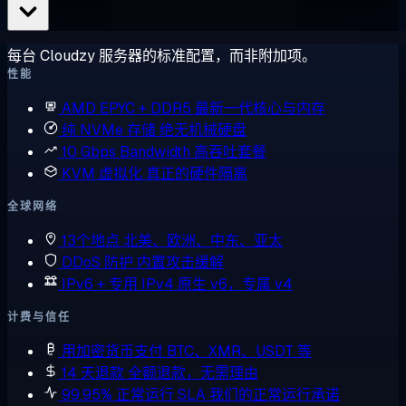
每台 Cloudzy 服务器的标准配置，而非附加项。
性能
AMD EPYC + DDR5
最新一代核心与内存
纯 NVMe 存储
绝无机械硬盘
10 Gbps Bandwidth
高吞吐套餐
KVM 虚拟化
真正的硬件隔离
全球网络
13个地点
北美、欧洲、中东、亚太
DDoS 防护
内置攻击缓解
IPv6 + 专用 IPv4
原生 v6，专属 v4
计费与信任
用加密货币支付
BTC、XMR、USDT 等
14 天退款
全额退款，无需理由
99.95% 正常运行 SLA
我们的正常运行承诺