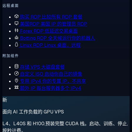
远程桌面
购买 RDP
比较所有 RDP 套餐
美国RDP
美国 IP 的管理员 RDP
Forex RDP
低延迟交易桌面
Botting RDP
全天候运行你的机器人
Linux RDP
Linux 桌面，远程
附加组件
存储 VPS
大磁盘套餐
自定义 ISO
启动你自己的镜像
专用 IPv4
你的专属 IP，不共享
额外 IP
每台服务器多个 IPv4
新
面向 AI 工作负载的 GPU VPS
L4、L40S 和 H100,预装完整 CUDA 栈。启动、训练、停止,
按秒计费。