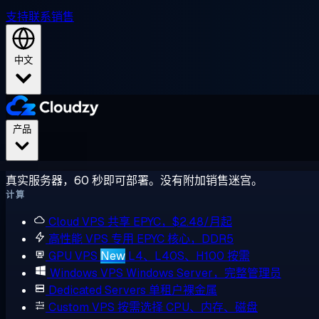
支持
联系销售
中文
产品
真实服务器，60 秒即可部署。没有附加销售迷宫。
计算
Cloud VPS
共享 EPYC，$2.48/月起
高性能 VPS
专用 EPYC 核心，DDR5
GPU VPS
New
L4、L40S、H100 按需
Windows VPS
Windows Server，完整管理员
Dedicated Servers
单租户裸金属
Custom VPS
按需选择 CPU、内存、磁盘