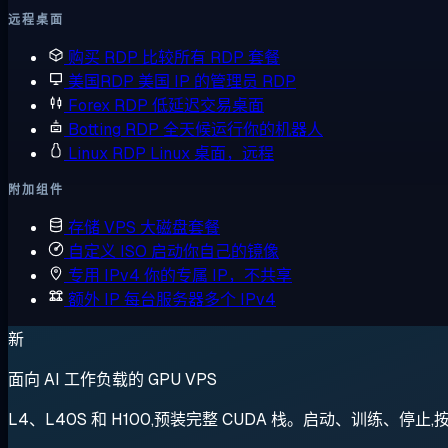
远程桌面
购买 RDP
比较所有 RDP 套餐
美国RDP
美国 IP 的管理员 RDP
Forex RDP
低延迟交易桌面
Botting RDP
全天候运行你的机器人
Linux RDP
Linux 桌面，远程
附加组件
存储 VPS
大磁盘套餐
自定义 ISO
启动你自己的镜像
专用 IPv4
你的专属 IP，不共享
额外 IP
每台服务器多个 IPv4
新
面向 AI 工作负载的 GPU VPS
L4、L40S 和 H100,预装完整 CUDA 栈。启动、训练、停止