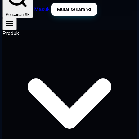
Masuk
Mulai sekarang
⌘K
Pencarian
Produk