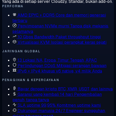
Yang ada di setiap server Cloudzy. Standar, bukan add-on.
PERFORMA
AMD EPYC + DDR5
Core dan memori generasi
terbaru
Penyimpanan NVMe murni
Tanpa disk mekanis,
selamanya
10 Gbps Bandwidth
Paket throughput tinggi
Virtualisasi KVM
Isolasi perangkat keras sejati
JARINGAN GLOBAL
13 Lokasi
NA, Eropa, Timur Tengah, APAC
Perlindungan DDoS
Mitigasi serangan bawaan
IPv6 + IPv4 khusus
v6 native, v4 milik Anda
PENAGIHAN & KEPERCAYAAN
Bayar dengan kripto
BTC, XMR, USDT, dan lainnya
Garansi uang kembali 14 hari
Pengembalian
penuh, tanpa tanya
SLA uptime 99,95%
Komitmen uptime kami
Dukungan manusia 24/7
Engineer sungguhan,