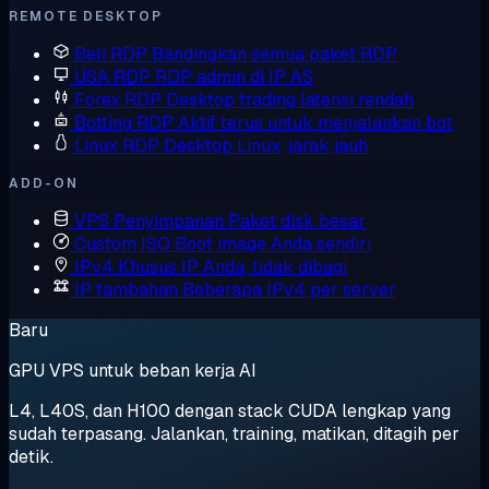
REMOTE DESKTOP
Beli RDP
Bandingkan semua paket RDP
USA RDP
RDP admin di IP AS
Forex RDP
Desktop trading latensi rendah
Botting RDP
Aktif terus untuk menjalankan bot
Linux RDP
Desktop Linux, jarak jauh
ADD-ON
VPS Penyimpanan
Paket disk besar
Custom ISO
Boot image Anda sendiri
IPv4 Khusus
IP Anda, tidak dibagi
IP tambahan
Beberapa IPv4 per server
Baru
GPU VPS untuk beban kerja AI
L4, L40S, dan H100 dengan stack CUDA lengkap yang
sudah terpasang. Jalankan, training, matikan, ditagih per
detik.