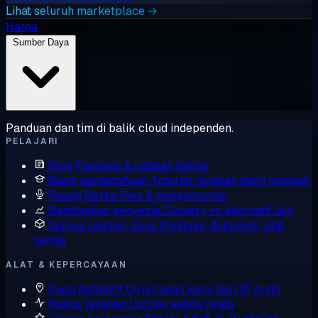
Lihat seluruh marketplace →
Harga
Sumber Daya
Panduan dan tim di balik cloud independen.
PELAJARI
Blog
Panduan & catatan teknik
Basis pengetahuan
Tutorial langkah demi langkah
Ruang Berita
Pers & pengumuman
Bandingkan penyedia
Cloudzy vs alternatif lain
Semua sumber daya
Panduan, dokumen, alat,
berita
ALAT & KEPERCAYAAN
Kaca Reflektif
Uji jaringan kami dari IP Anda
Status layanan
Uptime waktu nyata