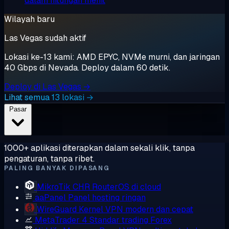
dalam hitungan menit
Wilayah baru
Las Vegas sudah aktif
Lokasi ke-13 kami: AMD EPYC, NVMe murni, dan jaringan
40 Gbps di Nevada. Deploy dalam 60 detik.
Deploy di Las Vegas →
Lihat semua 13 lokasi →
Pasar
1000+ aplikasi diterapkan dalam sekali klik, tanpa
pengaturan, tanpa ribet.
PALING BANYAK DIPASANG
MikroTik CHR
RouterOS di cloud
aaPanel
Panel hosting ringan
WireGuard
Kernel VPN modern dan cepat
MetaTrader 4
Standar trading Forex