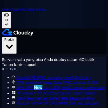
Dukungan
Hubungi sales
ID
Produk
Server nyata yang bisa Anda deploy dalam 60 detik.
Tanpa labirin upsell.
HITUNG
Cloud VPS
EPYC bersama, dari $2,48/bln
VPS performa tinggi
Core EPYC khusus, DDR5
GPU VPS
New
L4, L40S, H100 sesuai permintaan
Windows VPS
Windows Server, admin penuh
Dedicated Server
Bare metal satu penyewa
Custom VPS
Pilih CPU, RAM, disk sesuai spek