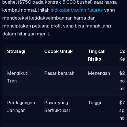
bushel ($750 pada kontrak 5.000 bushel) saat harga
kembali normal. Inilah
indikator trading futures
yang
mendeteksi ketidakseimbangan harga dan
menciptakan peluang profit yang bisa menghilang
dalam hitungan menit.
Strategi
Cocok Untuk
Tingkat
Co
Risiko
Ke
Mengikuti
Pasar berarah
Menengah
$2,
Tren
poi
mo
Perdagangan
Pasar yang
Tinggi
$75
Jaringan
Berfluktuasi
spr
nor