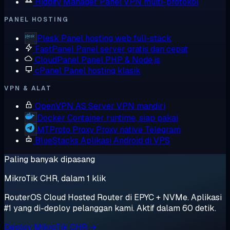
Hiddify Manager
Panel VPN multi-protokol
PANEL HOSTING
Plesk
Panel hosting web full-stack
FastPanel
Panel server gratis dan cepat
CloudPanel
Panel PHP & Node.js
cPanel
Panel hosting klasik
VPN & ALAT
OpenVPN AS
Server VPN mandiri
Docker
Container runtime, siap pakai
MTProto Proxy
Proxy native Telegram
BlueStacks
Aplikasi Android di VPS
Paling banyak dipasang
MikroTik CHR, dalam 1 klik
RouterOS Cloud Hosted Router di EPYC + NVMe. Aplikasi
#1 yang di-deploy pelanggan kami. Aktif dalam 60 detik.
Deploy MikroTik CHR →