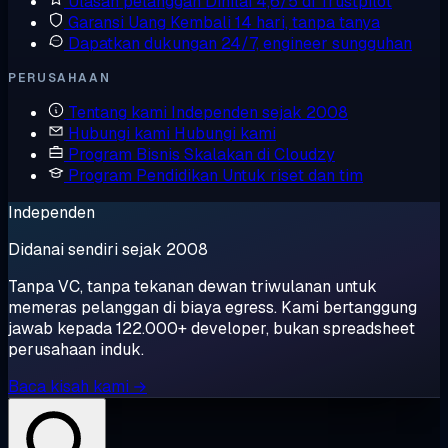
Ulasan pelanggan
Dinilai 4,6/5 di Trustpilot
Garansi Uang Kembali
14 hari, tanpa tanya
Dapatkan dukungan
24/7, engineer sungguhan
PERUSAHAAN
Tentang kami
Independen sejak 2008
Hubungi kami
Hubungi kami
Program Bisnis
Skalakan di Cloudzy
Program Pendidikan
Untuk riset dan tim
Independen
Didanai sendiri sejak 2008
Tanpa VC, tanpa tekanan dewan triwulanan untuk
memeras pelanggan di biaya egress. Kami bertanggung
jawab kepada 122.000+ developer, bukan spreadsheet
perusahaan induk.
Baca kisah kami →