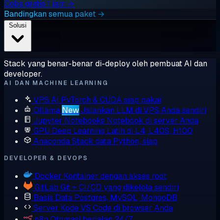
Coba gratis 1 jam →
Bandingkan semua paket →
Solusi
Stack yang benar-benar di-deploy oleh pembuat AI dan
developer.
AI DAN MACHINE LEARNING
VPS AI
PyTorch & CUDA siap pakai
Ollama
New
Jalankan LLM di VPS Anda sendiri
Jupyter Notebooks
Notebook di server Anda
GPU Deep Learning
Latih di L4, L40S, H100
Anaconda
Stack data Python, siap
DEVELOPER & DEVOPS
Docker
Kontainer dengan akses root
GitLab
Git + CI/CD yang dikelola sendiri
Basis Data
Postgres, MySQL, MongoDB
Server Kode
VS Code di browser Anda
n8n
Otomasi berjalan 24/7