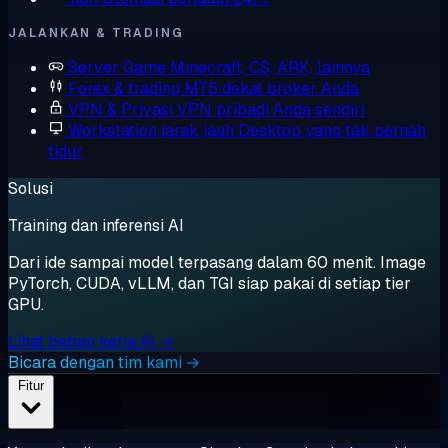
JALANKAN & TRADING
Server Game
Minecraft, CS, ARK, lainnya
Forex & trading
MT5 dekat broker Anda
VPN & Privasi
VPN pribadi Anda sendiri
Workstation jarak jauh
Desktop yang tak pernah
tidur
Solusi
Training dan inferensi AI
Dari ide sampai model terpasang dalam 60 menit. Image
PyTorch, CUDA, vLLM, dan TGI siap pakai di setiap tier
GPU.
Lihat beban kerja AI →
Bicara dengan tim kami →
Fitur