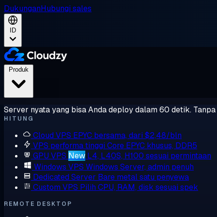
Dukungan
Hubungi sales
ID
Produk
Server nyata yang bisa Anda deploy dalam 60 detik. Tanpa l
HITUNG
Cloud VPS
EPYC bersama, dari $2,48/bln
VPS performa tinggi
Core EPYC khusus, DDR5
GPU VPS
New
L4, L40S, H100 sesuai permintaan
Windows VPS
Windows Server, admin penuh
Dedicated Server
Bare metal satu penyewa
Custom VPS
Pilih CPU, RAM, disk sesuai spek
REMOTE DESKTOP