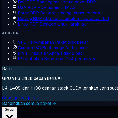
Beli RDP
Bandingkan semua paket RDP
USA RDP
RDP admin di IP AS
Forex RDP
Desktop trading latensi rendah
Botting RDP
Aktif terus untuk menjalankan bot
Linux RDP
Desktop Linux, jarak jauh
ADD-ON
VPS Penyimpanan
Paket disk besar
Custom ISO
Boot image Anda sendiri
IPv4 Khusus
IP Anda, tidak dibagi
IP tambahan
Beberapa IPv4 per server
Baru
GPU VPS untuk beban kerja AI
L4, L40S, dan H100 dengan stack CUDA lengkap yang sudah t
Coba gratis 1 jam →
Bandingkan semua paket →
Solusi