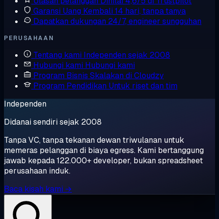
Ulasan pelanggan
Dinilai 4,6/5 di Trustpilot
Garansi Uang Kembali
14 hari, tanpa tanya
Dapatkan dukungan
24/7, engineer sungguhan
PERUSAHAAN
Tentang kami
Independen sejak 2008
Hubungi kami
Hubungi kami
Program Bisnis
Skalakan di Cloudzy
Program Pendidikan
Untuk riset dan tim
Independen
Didanai sendiri sejak 2008
Tanpa VC, tanpa tekanan dewan triwulanan untuk
memeras pelanggan di biaya egress. Kami bertanggung
jawab kepada 122.000+ developer, bukan spreadsheet
perusahaan induk.
Baca kisah kami →