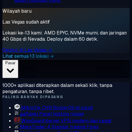
dalam hitungan menit
Wilayah baru
Las Vegas sudah aktif
Lokasi ke-13 kami: AMD EPYC, NVMe murni, dan jaringan
40 Gbps di Nevada. Deploy dalam 60 detik.
Deploy di Las Vegas →
Lihat semua 13 lokasi →
Pasar
1000+ aplikasi diterapkan dalam sekali klik, tanpa
pengaturan, tanpa ribet.
PALING BANYAK DIPASANG
MikroTik CHR
RouterOS di cloud
aaPanel
Panel hosting ringan
WireGuard
Kernel VPN modern dan cepat
MetaTrader 4
Standar trading Forex