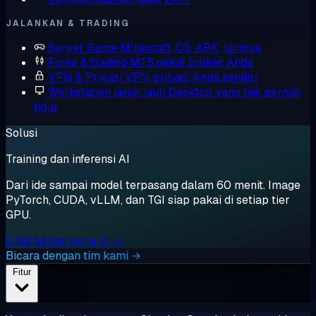
JALANKAN & TRADING
Server Game
Minecraft, CS, ARK, lainnya
Forex & trading
MT5 dekat broker Anda
VPN & Privasi
VPN pribadi Anda sendiri
Workstation jarak jauh
Desktop yang tak pernah
tidur
Solusi
Training dan inferensi AI
Dari ide sampai model terpasang dalam 60 menit. Image
PyTorch, CUDA, vLLM, dan TGI siap pakai di setiap tier
GPU.
Lihat beban kerja AI →
Bicara dengan tim kami →
Fitur