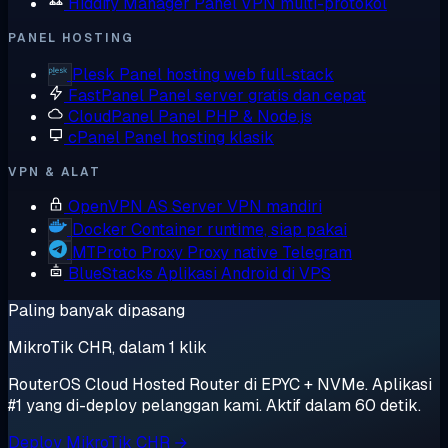
Hiddify Manager
Panel VPN multi-protokol
PANEL HOSTING
Plesk
Panel hosting web full-stack
FastPanel
Panel server gratis dan cepat
CloudPanel
Panel PHP & Node.js
cPanel
Panel hosting klasik
VPN & ALAT
OpenVPN AS
Server VPN mandiri
Docker
Container runtime, siap pakai
MTProto Proxy
Proxy native Telegram
BlueStacks
Aplikasi Android di VPS
Paling banyak dipasang
MikroTik CHR, dalam 1 klik
RouterOS Cloud Hosted Router di EPYC + NVMe. Aplikasi
#1 yang di-deploy pelanggan kami. Aktif dalam 60 detik.
Deploy MikroTik CHR →