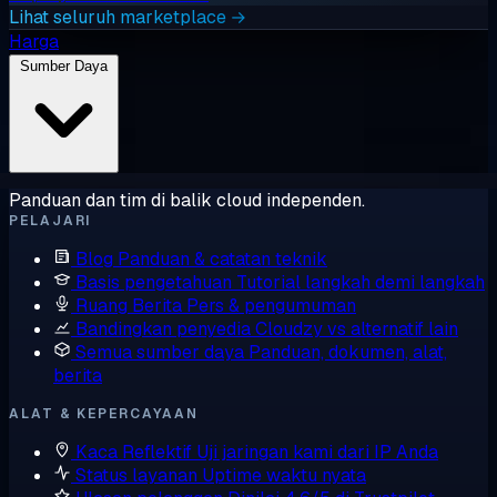
Lihat seluruh marketplace →
Harga
Sumber Daya
Panduan dan tim di balik cloud independen.
PELAJARI
Blog
Panduan & catatan teknik
Basis pengetahuan
Tutorial langkah demi langkah
Ruang Berita
Pers & pengumuman
Bandingkan penyedia
Cloudzy vs alternatif lain
Semua sumber daya
Panduan, dokumen, alat,
berita
ALAT & KEPERCAYAAN
Kaca Reflektif
Uji jaringan kami dari IP Anda
Status layanan
Uptime waktu nyata