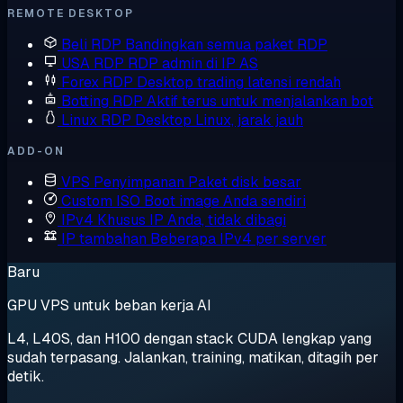
REMOTE DESKTOP
Beli RDP
Bandingkan semua paket RDP
USA RDP
RDP admin di IP AS
Forex RDP
Desktop trading latensi rendah
Botting RDP
Aktif terus untuk menjalankan bot
Linux RDP
Desktop Linux, jarak jauh
ADD-ON
VPS Penyimpanan
Paket disk besar
Custom ISO
Boot image Anda sendiri
IPv4 Khusus
IP Anda, tidak dibagi
IP tambahan
Beberapa IPv4 per server
Baru
GPU VPS untuk beban kerja AI
L4, L40S, dan H100 dengan stack CUDA lengkap yang
sudah terpasang. Jalankan, training, matikan, ditagih per
detik.