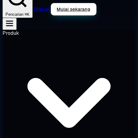
Masuk
Mulai sekarang
⌘K
Pencarian
Produk