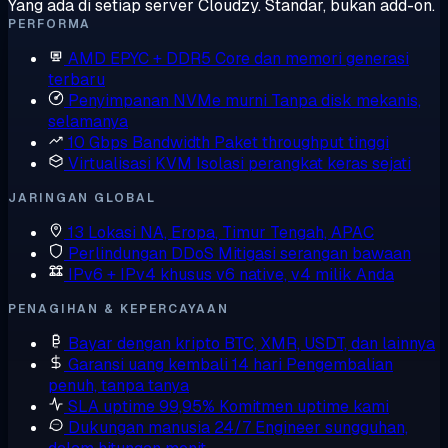
Yang ada di setiap server Cloudzy. Standar, bukan add-on.
PERFORMA
AMD EPYC + DDR5
Core dan memori generasi
terbaru
Penyimpanan NVMe murni
Tanpa disk mekanis,
selamanya
10 Gbps Bandwidth
Paket throughput tinggi
Virtualisasi KVM
Isolasi perangkat keras sejati
JARINGAN GLOBAL
13 Lokasi
NA, Eropa, Timur Tengah, APAC
Perlindungan DDoS
Mitigasi serangan bawaan
IPv6 + IPv4 khusus
v6 native, v4 milik Anda
PENAGIHAN & KEPERCAYAAN
Bayar dengan kripto
BTC, XMR, USDT, dan lainnya
Garansi uang kembali 14 hari
Pengembalian
penuh, tanpa tanya
SLA uptime 99,95%
Komitmen uptime kami
Dukungan manusia 24/7
Engineer sungguhan,