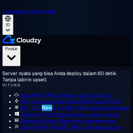
Dukungan
Hubungi sales
ID
Produk
Server nyata yang bisa Anda deploy dalam 60 detik.
Tanpa labirin upsell.
HITUNG
Cloud VPS
EPYC bersama, dari $2,48/bln
VPS performa tinggi
Core EPYC khusus, DDR5
GPU VPS
New
L4, L40S, H100 sesuai permintaan
Windows VPS
Windows Server, admin penuh
Dedicated Server
Bare metal satu penyewa
Custom VPS
Pilih CPU, RAM, disk sesuai spek