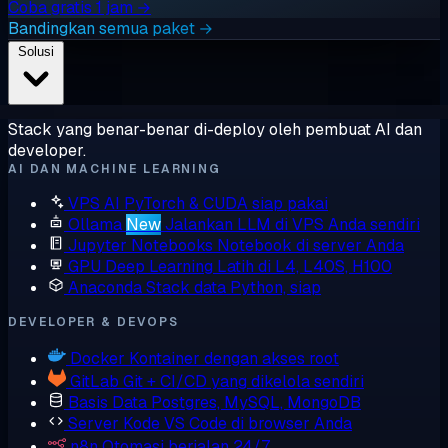
Coba gratis 1 jam →
Bandingkan semua paket →
Solusi
Stack yang benar-benar di-deploy oleh pembuat AI dan
developer.
AI DAN MACHINE LEARNING
VPS AI
PyTorch & CUDA siap pakai
Ollama
New
Jalankan LLM di VPS Anda sendiri
Jupyter Notebooks
Notebook di server Anda
GPU Deep Learning
Latih di L4, L40S, H100
Anaconda
Stack data Python, siap
DEVELOPER & DEVOPS
Docker
Kontainer dengan akses root
GitLab
Git + CI/CD yang dikelola sendiri
Basis Data
Postgres, MySQL, MongoDB
Server Kode
VS Code di browser Anda
n8n
Otomasi berjalan 24/7