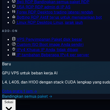
Beli RDP
Bandingkan semua paket RDP
USA RDP
RDP admin di IP AS
Forex RDP
Desktop trading latensi rendah
Botting RDP
Aktif terus untuk menjalankan bot
Linux RDP
Desktop Linux, jarak jauh
ADD-ON
VPS Penyimpanan
Paket disk besar
Custom ISO
Boot image Anda sendiri
IPv4 Khusus
IP Anda, tidak dibagi
IP tambahan
Beberapa IPv4 per server
Baru
GPU VPS untuk beban kerja AI
L4, L40S, dan H100 dengan stack CUDA lengkap yang sudah t
Coba gratis 1 jam →
Bandingkan semua paket →
Solusi