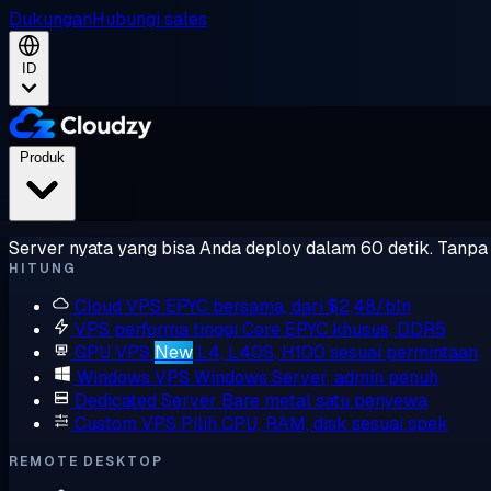
Dukungan
Hubungi sales
ID
Produk
Server nyata yang bisa Anda deploy dalam 60 detik. Tanpa l
HITUNG
Cloud VPS
EPYC bersama, dari $2,48/bln
VPS performa tinggi
Core EPYC khusus, DDR5
GPU VPS
New
L4, L40S, H100 sesuai permintaan
Windows VPS
Windows Server, admin penuh
Dedicated Server
Bare metal satu penyewa
Custom VPS
Pilih CPU, RAM, disk sesuai spek
REMOTE DESKTOP