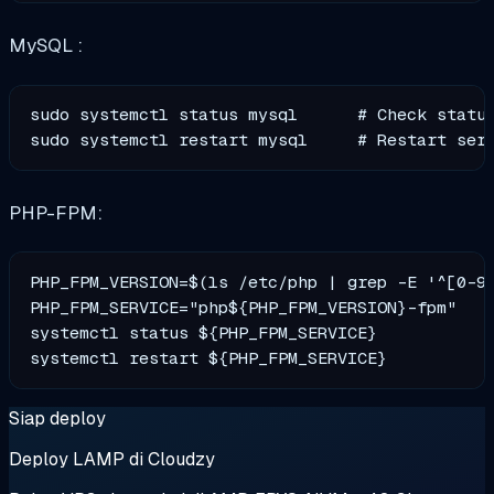
MySQL :
sudo systemctl status mysql      # Check status
PHP-FPM:
PHP_FPM_VERSION=$(ls /etc/php | grep -E '^[0-9]
PHP_FPM_SERVICE="php${PHP_FPM_VERSION}-fpm"

systemctl status ${PHP_FPM_SERVICE}

Siap deploy
Deploy LAMP di Cloudzy