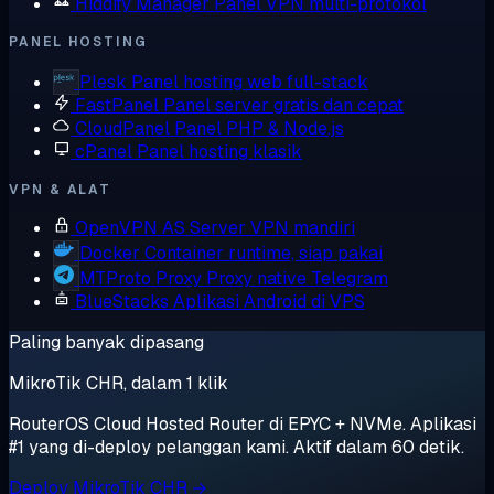
Hiddify Manager
Panel VPN multi-protokol
PANEL HOSTING
Plesk
Panel hosting web full-stack
FastPanel
Panel server gratis dan cepat
CloudPanel
Panel PHP & Node.js
cPanel
Panel hosting klasik
VPN & ALAT
OpenVPN AS
Server VPN mandiri
Docker
Container runtime, siap pakai
MTProto Proxy
Proxy native Telegram
BlueStacks
Aplikasi Android di VPS
Paling banyak dipasang
MikroTik CHR, dalam 1 klik
RouterOS Cloud Hosted Router di EPYC + NVMe. Aplikasi
#1 yang di-deploy pelanggan kami. Aktif dalam 60 detik.
Deploy MikroTik CHR →