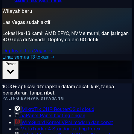
dalam hitungan menit
Wilayah baru
Las Vegas sudah aktif
Lokasi ke-13 kami: AMD EPYC, NVMe murni, dan jaringan
40 Gbps di Nevada. Deploy dalam 60 detik.
Deploy di Las Vegas →
Lihat semua 13 lokasi →
Pasar
1000+ aplikasi diterapkan dalam sekali klik, tanpa
pengaturan, tanpa ribet.
PALING BANYAK DIPASANG
MikroTik CHR
RouterOS di cloud
aaPanel
Panel hosting ringan
WireGuard
Kernel VPN modern dan cepat
MetaTrader 4
Standar trading Forex