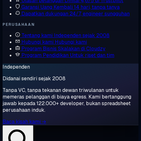
Ulasan pelanggan
Dinilai 4,6/5 di Trustpilot
Garansi Uang Kembali
14 hari, tanpa tanya
Dapatkan dukungan
24/7, engineer sungguhan
PERUSAHAAN
Tentang kami
Independen sejak 2008
Hubungi kami
Hubungi kami
Program Bisnis
Skalakan di Cloudzy
Program Pendidikan
Untuk riset dan tim
Independen
Didanai sendiri sejak 2008
Tanpa VC, tanpa tekanan dewan triwulanan untuk
memeras pelanggan di biaya egress. Kami bertanggung
jawab kepada 122.000+ developer, bukan spreadsheet
perusahaan induk.
Baca kisah kami →