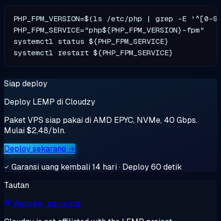
PHP_FPM_VERSION=$(ls /etc/php | grep -E '^[0-9]
PHP_FPM_SERVICE="php${PHP_FPM_VERSION}-fpm"

systemctl status ${PHP_FPM_SERVICE}

Siap deploy
Deploy LEMP di Cloudzy
Paket VPS siap pakai di AMD EPYC, NVMe, 40 Gbps.
Mulai $2,48/bln.
Deploy sekarang →
Garansi uang kembali 14 hari · Deploy 60 detik
Tautan
Website
· nginx.org