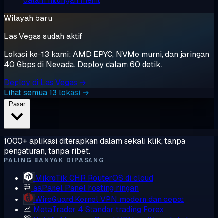
dalam hitungan menit
Wilayah baru
Las Vegas sudah aktif
Lokasi ke-13 kami: AMD EPYC, NVMe murni, dan jaringan
40 Gbps di Nevada. Deploy dalam 60 detik.
Deploy di Las Vegas →
Lihat semua 13 lokasi →
Pasar
1000+ aplikasi diterapkan dalam sekali klik, tanpa
pengaturan, tanpa ribet.
PALING BANYAK DIPASANG
MikroTik CHR
RouterOS di cloud
aaPanel
Panel hosting ringan
WireGuard
Kernel VPN modern dan cepat
MetaTrader 4
Standar trading Forex