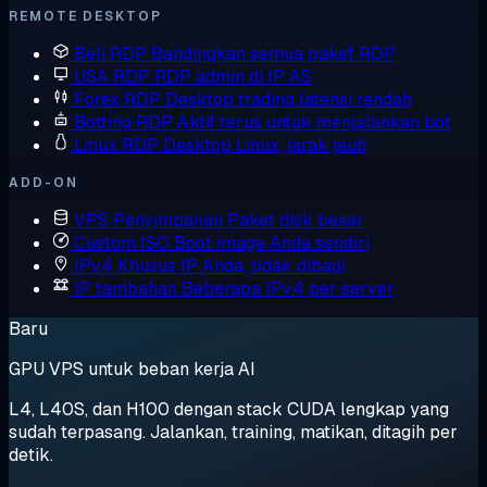
REMOTE DESKTOP
Beli RDP
Bandingkan semua paket RDP
USA RDP
RDP admin di IP AS
Forex RDP
Desktop trading latensi rendah
Botting RDP
Aktif terus untuk menjalankan bot
Linux RDP
Desktop Linux, jarak jauh
ADD-ON
VPS Penyimpanan
Paket disk besar
Custom ISO
Boot image Anda sendiri
IPv4 Khusus
IP Anda, tidak dibagi
IP tambahan
Beberapa IPv4 per server
Baru
GPU VPS untuk beban kerja AI
L4, L40S, dan H100 dengan stack CUDA lengkap yang
sudah terpasang. Jalankan, training, matikan, ditagih per
detik.