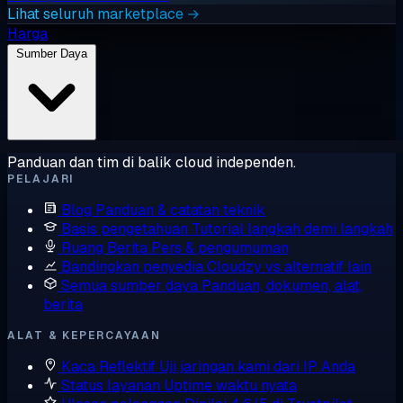
Lihat seluruh marketplace →
Harga
Sumber Daya
Panduan dan tim di balik cloud independen.
PELAJARI
Blog
Panduan & catatan teknik
Basis pengetahuan
Tutorial langkah demi langkah
Ruang Berita
Pers & pengumuman
Bandingkan penyedia
Cloudzy vs alternatif lain
Semua sumber daya
Panduan, dokumen, alat,
berita
ALAT & KEPERCAYAAN
Kaca Reflektif
Uji jaringan kami dari IP Anda
Status layanan
Uptime waktu nyata