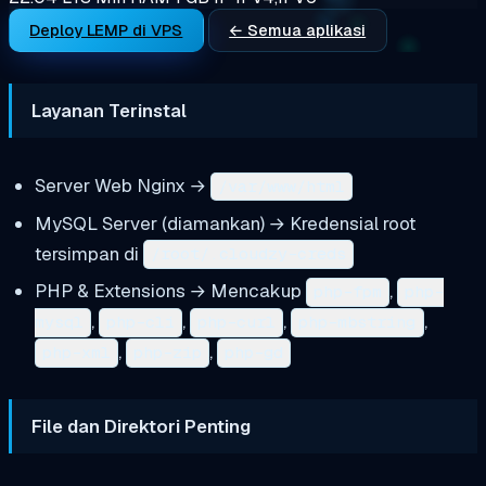
Deploy LEMP di VPS
← Semua aplikasi
Layanan Terinstal
Server Web Nginx →
/var/www/html
MySQL Server (diamankan) → Kredensial root
tersimpan di
/root/.cloudzy-creds
PHP & Extensions → Mencakup
,
php-fpm
php-
,
,
,
,
mysql
php-cli
php-curl
php-mbstring
,
,
php-xml
php-zip
php-gd
File dan Direktori Penting