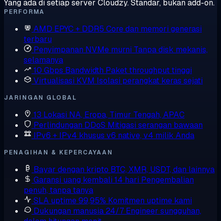
Yang ada di setiap server Cloudzy. Standar, bukan add-on.
PERFORMA
AMD EPYC + DDR5
Core dan memori generasi
terbaru
Penyimpanan NVMe murni
Tanpa disk mekanis,
selamanya
10 Gbps Bandwidth
Paket throughput tinggi
Virtualisasi KVM
Isolasi perangkat keras sejati
JARINGAN GLOBAL
13 Lokasi
NA, Eropa, Timur Tengah, APAC
Perlindungan DDoS
Mitigasi serangan bawaan
IPv6 + IPv4 khusus
v6 native, v4 milik Anda
PENAGIHAN & KEPERCAYAAN
Bayar dengan kripto
BTC, XMR, USDT, dan lainnya
Garansi uang kembali 14 hari
Pengembalian
penuh, tanpa tanya
SLA uptime 99,95%
Komitmen uptime kami
Dukungan manusia 24/7
Engineer sungguhan,