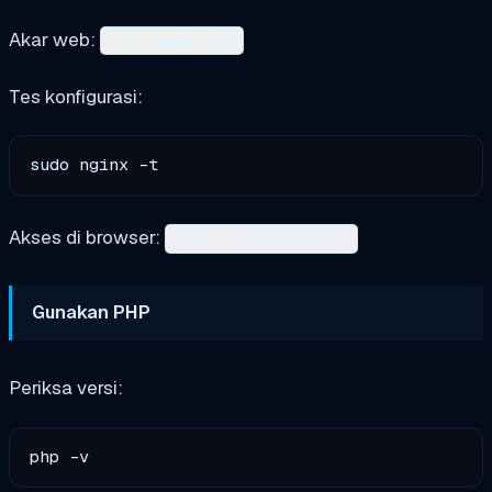
Akar web:
/var/www/html
Tes konfigurasi:
Akses di browser:
http://<SERVER_IP>
Gunakan PHP
Periksa versi: