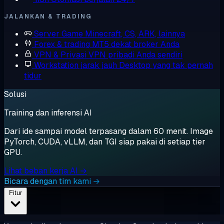
JALANKAN & TRADING
Server Game
Minecraft, CS, ARK, lainnya
Forex & trading
MT5 dekat broker Anda
VPN & Privasi
VPN pribadi Anda sendiri
Workstation jarak jauh
Desktop yang tak pernah
tidur
Solusi
Training dan inferensi AI
Dari ide sampai model terpasang dalam 60 menit. Image
PyTorch, CUDA, vLLM, dan TGI siap pakai di setiap tier
GPU.
Lihat beban kerja AI →
Bicara dengan tim kami →
Fitur