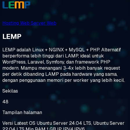
Hosting Web
Server Web
LEMP
LEMP adalah Linux + NGINX + MySQL + PHP. Alternatif
berperforma lebih tinggi dari LAMP, ideal untuk
WordPress, Laravel, Symfony, dan framework PHP
modern. Mampu menangani 3-4x lebih banyak request
per detik dibanding LAMP pada hardware yang sama,
dengan penggunaan memori per worker yang lebih kecil.
Sekilas
48
Tampilan halaman
Versi
Latest
OS
Ubuntu Server 24.04 LTS, Ubuntu Server
22.04 LTS
Min RAM
1 GB
IP
IPV4,IPV6