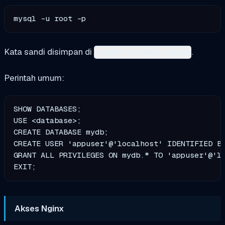
Kata sandi disimpan di
.
/root/.cloudzy-creds
Perintah umum:
SHOW DATABASES;                                
USE <database>;                                
CREATE DATABASE mydb;                          
CREATE USER 'appuser'@'localhost' IDENTIFIED BY
GRANT ALL PRIVILEGES ON mydb.* TO 'appuser'@'lo
Akses Nginx