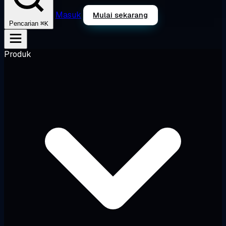
Masuk
Mulai sekarang
⌘K
Pencarian
Produk