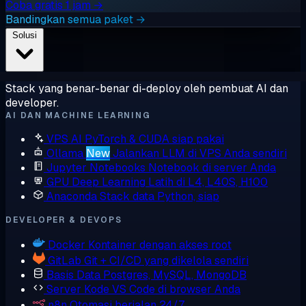
Coba gratis 1 jam →
Bandingkan semua paket →
Solusi
Stack yang benar-benar di-deploy oleh pembuat AI dan
developer.
AI DAN MACHINE LEARNING
VPS AI
PyTorch & CUDA siap pakai
Ollama
New
Jalankan LLM di VPS Anda sendiri
Jupyter Notebooks
Notebook di server Anda
GPU Deep Learning
Latih di L4, L40S, H100
Anaconda
Stack data Python, siap
DEVELOPER & DEVOPS
Docker
Kontainer dengan akses root
GitLab
Git + CI/CD yang dikelola sendiri
Basis Data
Postgres, MySQL, MongoDB
Server Kode
VS Code di browser Anda
n8n
Otomasi berjalan 24/7