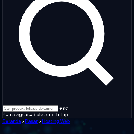
esc
↑↓
navigasi
↵
buka
esc
tutup
Beranda
›
Pasar
›
Hosting Web