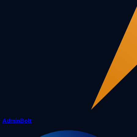
AdminBolt