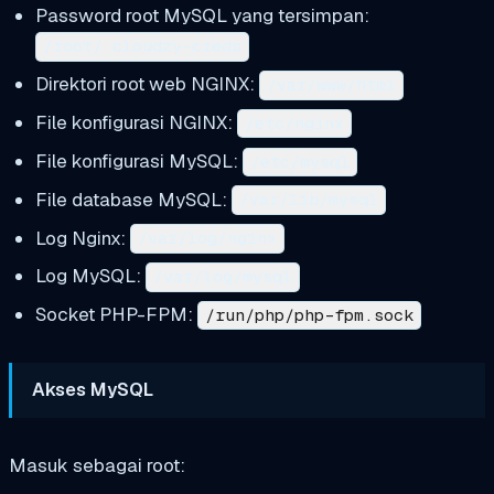
Password root MySQL yang tersimpan:
/root/.cloudzy-creds
Direktori root web NGINX:
/var/www/html
File konfigurasi NGINX:
/etc/nginx
File konfigurasi MySQL:
/etc/mysql
File database MySQL:
/var/lib/mysql
Log Nginx:
/var/log/nginx
Log MySQL:
/var/log/mysql
Socket PHP-FPM:
/run/php/php-fpm.sock
Akses MySQL
Masuk sebagai root: