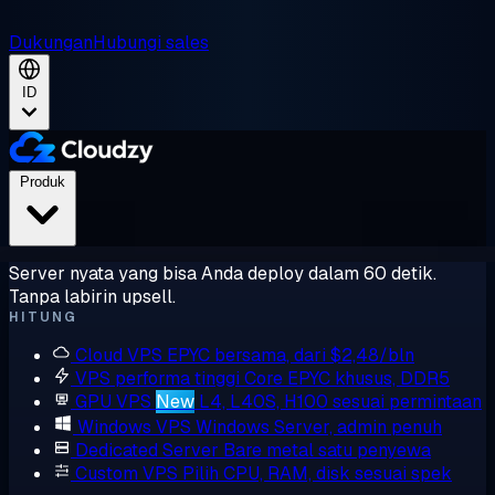
Dukungan
Hubungi sales
ID
Produk
Server nyata yang bisa Anda deploy dalam 60 detik.
Tanpa labirin upsell.
HITUNG
Cloud VPS
EPYC bersama, dari $2,48/bln
VPS performa tinggi
Core EPYC khusus, DDR5
GPU VPS
New
L4, L40S, H100 sesuai permintaan
Windows VPS
Windows Server, admin penuh
Dedicated Server
Bare metal satu penyewa
Custom VPS
Pilih CPU, RAM, disk sesuai spek