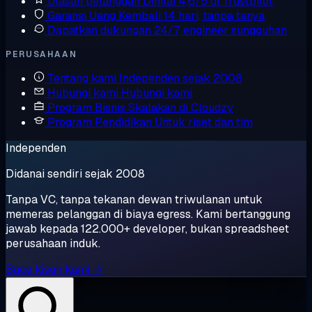
Ulasan pelanggan
Dinilai 4,6/5 di Trustpilot
Garansi Uang Kembali
14 hari, tanpa tanya
Dapatkan dukungan
24/7, engineer sungguhan
PERUSAHAAN
Tentang kami
Independen sejak 2008
Hubungi kami
Hubungi kami
Program Bisnis
Skalakan di Cloudzy
Program Pendidikan
Untuk riset dan tim
Independen
Didanai sendiri sejak 2008
Tanpa VC, tanpa tekanan dewan triwulanan untuk
memeras pelanggan di biaya egress. Kami bertanggung
jawab kepada 122.000+ developer, bukan spreadsheet
perusahaan induk.
Baca kisah kami →