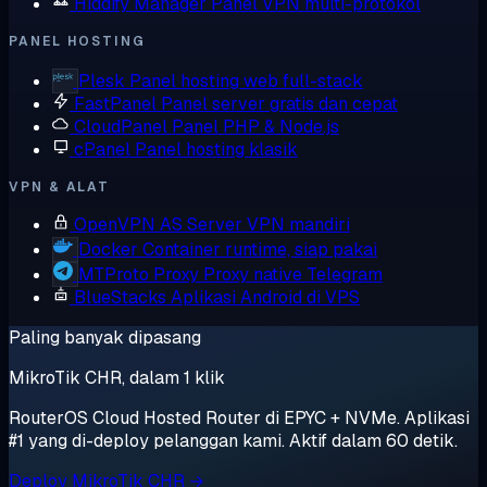
Hiddify Manager
Panel VPN multi-protokol
PANEL HOSTING
Plesk
Panel hosting web full-stack
FastPanel
Panel server gratis dan cepat
CloudPanel
Panel PHP & Node.js
cPanel
Panel hosting klasik
VPN & ALAT
OpenVPN AS
Server VPN mandiri
Docker
Container runtime, siap pakai
MTProto Proxy
Proxy native Telegram
BlueStacks
Aplikasi Android di VPS
Paling banyak dipasang
MikroTik CHR, dalam 1 klik
RouterOS Cloud Hosted Router di EPYC + NVMe. Aplikasi
#1 yang di-deploy pelanggan kami. Aktif dalam 60 detik.
Deploy MikroTik CHR →