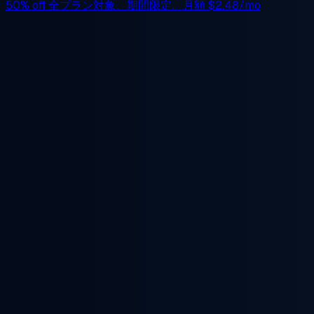
50% off
全プラン対象、期間限定。月額
$2.48/mo