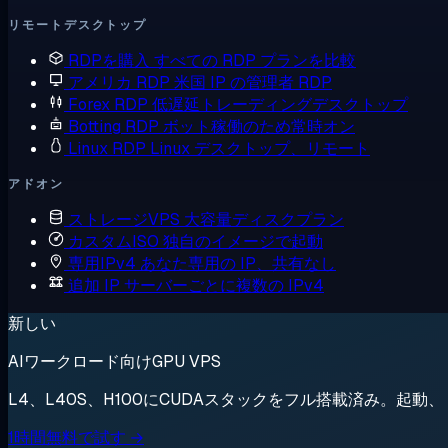
リモートデスクトップ
RDPを購入
すべての RDP プランを比較
アメリカ RDP
米国 IP の管理者 RDP
Forex RDP
低遅延トレーディングデスクトップ
Botting RDP
ボット稼働のため常時オン
Linux RDP
Linux デスクトップ、リモート
アドオン
ストレージVPS
大容量ディスクプラン
カスタムISO
独自のイメージで起動
専用IPv4
あなた専用の IP、共有なし
追加 IP
サーバーごとに複数の IPv4
新しい
AIワークロード向けGPU VPS
L4、L40S、H100にCUDAスタックをフル搭載済み。起
1時間無料で試す →