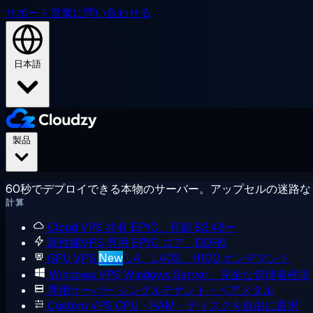
サポート
営業に問い合わせる
日本語
製品
60秒でデプロイできる本物のサーバー。アップセルの迷路な
計算
Cloud VPS
共有 EPYC、月額 $2.48〜
高性能VPS
専用 EPYC コア、DDR5
GPU VPS
New
L4、L40S、H100 オンデマンド
Windows VPS
Windows Server、完全な管理者権限
専用サーバー
シングルテナント・ベアメタル
Custom VPS
CPU・RAM・ディスクを自由に選択