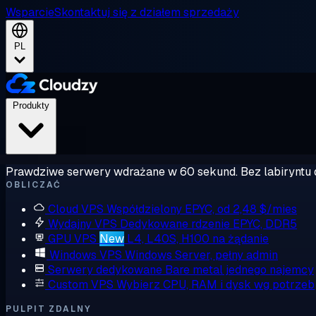
Wsparcie
Skontaktuj się z działem sprzedaży
PL
Produkty
Prawdziwe serwery wdrażane w 60 sekund. Bez labiryntu 
OBLICZAĆ
Cloud VPS
Współdzielony EPYC, od 2,48 $/mies
Wydajny VPS
Dedykowane rdzenie EPYC, DDR5
GPU VPS
New
L4, L40S, H100 na żądanie
Windows VPS
Windows Server, pełny admin
Serwery dedykowane
Bare metal jednego najemcy
Custom VPS
Wybierz CPU, RAM i dysk wg potrzeb
PULPIT ZDALNY