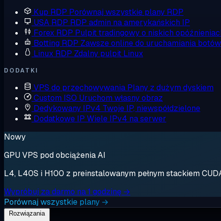
Kup RDP
Porównaj wszystkie plany RDP
USA RDP
RDP admin na amerykańskich IP
Forex RDP
Pulpit tradingowy o niskich opóźnieniac
Botting RDP
Zawsze online do uruchamiania botów
Linux RDP
Zdalny pulpit Linux
DODATKI
VPS do przechowywania
Plany z dużym dyskiem
Custom ISO
Uruchom własny obraz
Dedykowany IPv4
Twoje IP, niewspółdzielone
Dodatkowe IP
Wiele IPv4 na serwer
Nowy
GPU VPS pod obciążenia AI
L4, L40S i H100 z preinstalowanym pełnym stackiem CUDA. 
Wypróbuj za darmo na 1 godzinę →
Porównaj wszystkie plany →
Rozwiązania