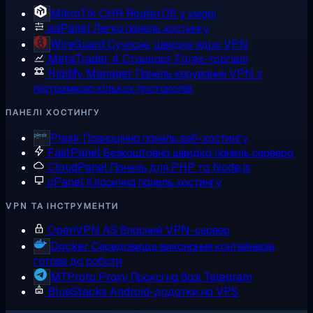
MikroTik CHR
RouterOS у хмарі
aaPanel
Легка панель хостингу
WireGuard
Сучасне, швидке ядро VPN
MetaTrader 4
Стандарт Forex-торгівлі
Hiddify Manager
Панель керування VPN з
підтримкою кількох протоколів
ПАНЕЛІ ХОСТИНГУ
Plesk
Повноцінна панель веб-хостингу
FastPanel
Безкоштовна швидка панель сервера
CloudPanel
Панель для PHP та Node.js
cPanel
Класична панель хостингу
VPN ТА ІНСТРУМЕНТИ
OpenVPN AS
Власний VPN-сервер
Docker
Середовище виконання контейнерів,
готове до роботи
MTProto Proxy
Проксі на базі Telegram
BlueStacks
Android-додатки на VPS