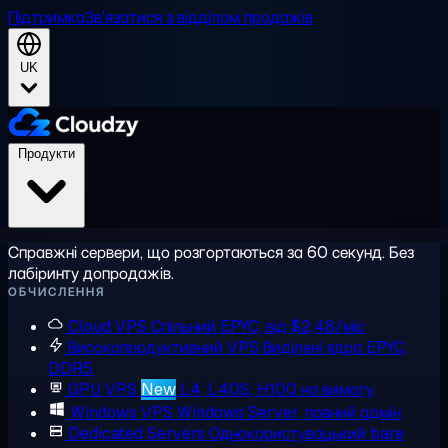
Підтримка
Зв'язатися з відділом продажів
UK
Продукти
Справжні сервери, що розгортаються за 60 секунд. Без
лабіринту допродажів.
ОБЧИСЛЕННЯ
Cloud VPS
Спільний EPYC, від $2,48/міс
Високопродуктивний VPS
Виділені ядра EPYC,
DDR5
GPU VPS
New
L4, L40S, H100 на вимогу
Windows VPS
Windows Server, повний адмін
Dedicated Servers
Однокористувацький bare