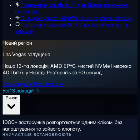
Повернення коштів за 14 днів
Повне повернення,
без питань
SLA доступності 99,95%
Наша гарантія аптайму
Підтримка людьми 24/7
Справжні інженери, за
хвилини
Новий регіон
Las Vegas запущено
Наша 13-та локація: AMD EPYC, чистий NVMe і мережа
40 Гбіт/с у Неваді. Розгорніть за 60 секунд.
Розгорнути в Лас-Вегасі →
Усі 13 локацій →
Ринок
1000+ застосунків розгортаються одним кліком, без
налаштування та зайвого клопоту.
НАЙЧАСТІШЕ ВСТАНОВЛЮЮТЬ