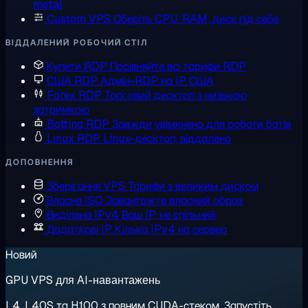
metal
Custom VPS
Оберіть CPU, RAM, диск під себе
ВІДДАЛЕНИЙ РОБОЧИЙ СТІЛ
Купити RDP
Порівняйте всі тарифи RDP
США RDP
Адмін-RDP на IP США
Forex RDP
Торговий десктоп з низькою
затримкою
Botting RDP
Завжди увімкнено для роботи ботів
Linux RDP
Linux-десктоп, віддалено
ДОПОВНЕННЯ
Зберігання VPS
Тарифи з великим диском
Власне ISO
Завантажте власний образ
Виділена IPv4
Ваш IP, не спільний
Додаткові IP
Кілька IPv4 на сервер
Новий
GPU VPS для AI-навантажень
L4, L40S та H100 з повним CUDA-стеком. Запустіть,