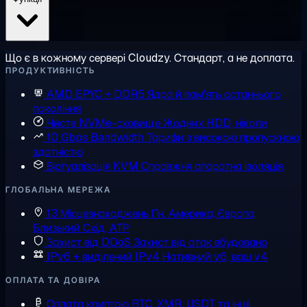
Що є в кожному сервері Cloudzy. Стандарт, а не доплата.
ПРОДУКТИВНІСТЬ
AMD EPYC + DDR5
Ядра й пам'ять останнього
покоління
Чисте NVMe-сховище
Жодних HDD, ніколи
10 Gbps Bandwidth
Тарифи з високою пропускною
здатністю
Віртуалізація KVM
Справжня апаратна ізоляція
ГЛОБАЛЬНА МЕРЕЖА
13 Місцезнаходжень
Пн. Америка, Європа,
Близький Схід, АТР
Захист від DDoS
Захист від атак вбудовано
IPv6 + виділений IPv4
Нативний v6, ваш v4
ОПЛАТА ТА ДОВІРА
Оплата криптою
BTC, XMR, USDT та інші