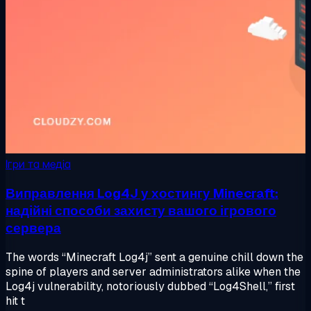
Ігри та медіа
Виправлення Log4J у хостингу Minecraft:
надійні способи захисту вашого ігрового
сервера
The words “Minecraft Log4j” sent a genuine chill down the
spine of players and server administrators alike when the
Log4j vulnerability, notoriously dubbed “Log4Shell,” first
hit t