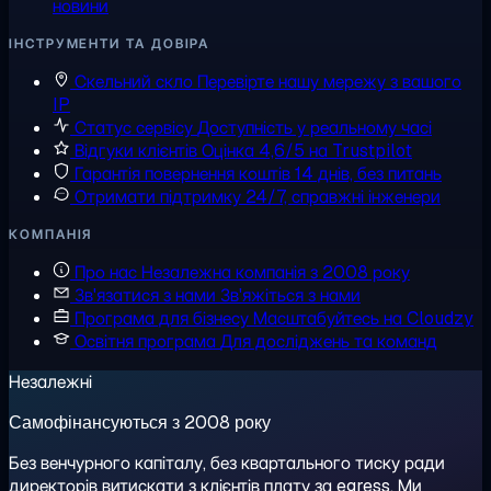
новини
ІНСТРУМЕНТИ ТА ДОВІРА
Скельний скло
Перевірте нашу мережу з вашого
IP
Статус сервісу
Доступність у реальному часі
Відгуки клієнтів
Оцінка 4,6/5 на Trustpilot
Гарантія повернення коштів
14 днів, без питань
Отримати підтримку
24/7, справжні інженери
КОМПАНІЯ
Про нас
Незалежна компанія з 2008 року
Зв'язатися з нами
Зв'яжіться з нами
Програма для бізнесу
Масштабуйтесь на Cloudzy
Освітня програма
Для досліджень та команд
Незалежні
Самофінансуються з 2008 року
Без венчурного капіталу, без квартального тиску ради
директорів витискати з клієнтів плату за egress. Ми