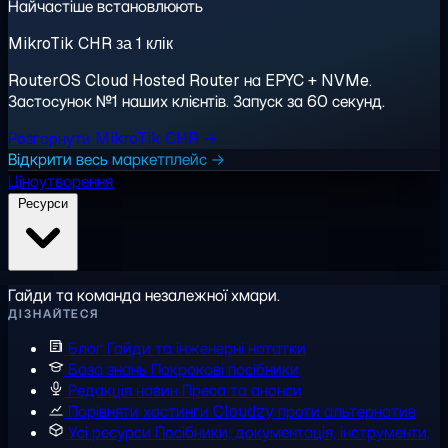
Найчастіше встановлюють
MikroTik CHR за 1 клік
RouterOS Cloud Hosted Router на EPYC + NVMe.
Застосунок №1 наших клієнтів. Запуск за 60 секунд.
Розгорнути MikroTik CHR →
Відкрити весь маркетплейс →
Ціноутворення
Ресурси
Гайди та команда незалежної хмари.
ДІЗНАЙТЕСЯ
Блог
Гайди та інженерні нотатки
База знань
Покрокові посібники
Редакція новин
Преса та анонси
Порівняти хостинги
Cloudzy проти альтернатив
Усі ресурси
Посібники, документація, інструменти,