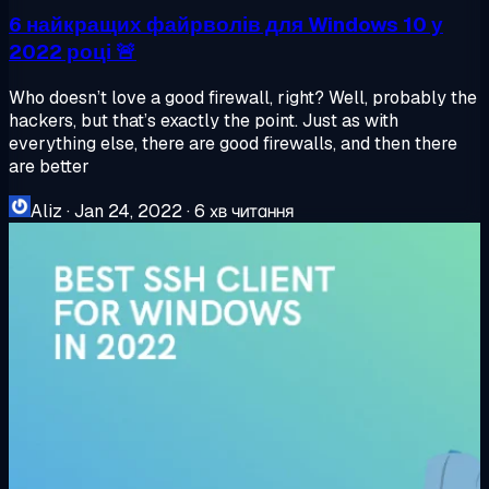
6 найкращих файрволів для Windows 10 у
2022 році 🚨
Who doesn’t love a good firewall, right? Well, probably the
hackers, but that’s exactly the point. Just as with
everything else, there are good firewalls, and then there
are better
Aliz
·
Jan 24, 2022
·
6 хв читання