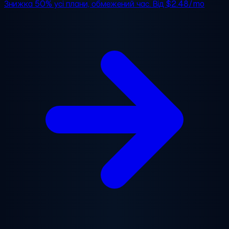
Знижка 50%
усі плани, обмежений час. Від
$2.48/mo