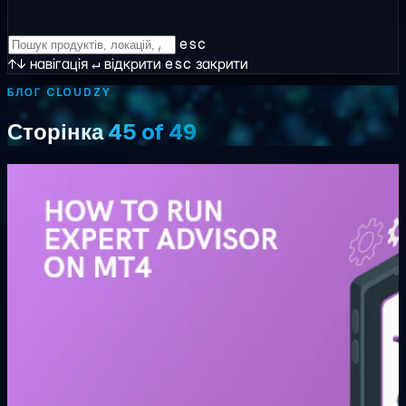
esc
↑↓
навігація
↵
відкрити
esc
закрити
БЛОГ CLOUDZY
Сторінка
45 of 49