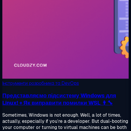
Інструменти розробника та DevOps
Представляємо підсистему Windows для
Linux! + Як виправити помилки WSL 👨‍🔧
Sometimes, Windows is not enough. Well, a lot of times,
actually, especially if you’re a developer. But dual-booting
your computer or turning to virtual machines can be both