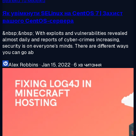
Безпека та мережа
Як увімкнути SELinux на CentOS 7 | Захист
вашого CentOS-сервера
&nbsp;&nbsp; With exploits and vulnerabilities revealed
almost daily and reports of cyber-crimes increasing,
security is on everyone’s minds. There are different ways
you can go ab
Alex Robbins
·
Jan 15, 2022
·
6 хв читання