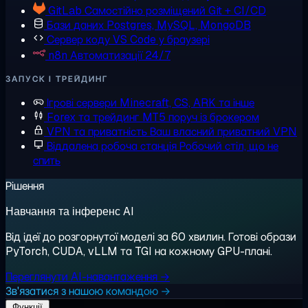
GitLab
Самостійно розміщений Git + CI/CD
Бази даних
Postgres, MySQL, MongoDB
Сервер коду
VS Code у браузері
n8n
Автоматизації 24/7
ЗАПУСК І ТРЕЙДИНГ
Ігрові сервери
Minecraft, CS, ARK та інше
Forex та трейдинг
MT5 поруч із брокером
VPN та приватність
Ваш власний приватний VPN
Віддалена робоча станція
Робочий стіл, що не
спить
Рішення
Навчання та інференс AI
Від ідеї до розгорнутої моделі за 60 хвилин. Готові образи
PyTorch, CUDA, vLLM та TGI на кожному GPU-плані.
Переглянути AI-навантаження →
Зв'язатися з нашою командою →
Функції