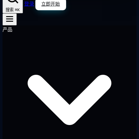
登录
立即开始
⌘K
搜索
产品