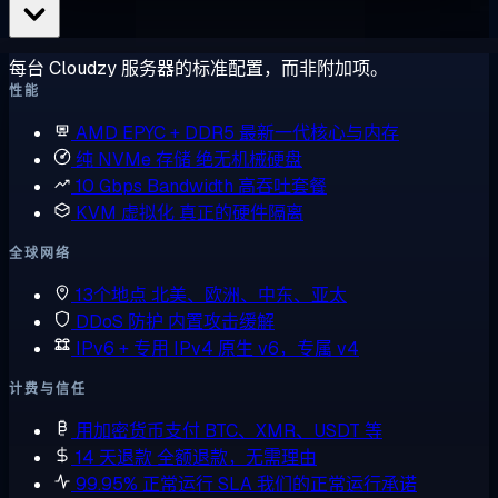
每台 Cloudzy 服务器的标准配置，而非附加项。
性能
AMD EPYC + DDR5
最新一代核心与内存
纯 NVMe 存储
绝无机械硬盘
10 Gbps Bandwidth
高吞吐套餐
KVM 虚拟化
真正的硬件隔离
全球网络
13个地点
北美、欧洲、中东、亚太
DDoS 防护
内置攻击缓解
IPv6 + 专用 IPv4
原生 v6，专属 v4
计费与信任
用加密货币支付
BTC、XMR、USDT 等
14 天退款
全额退款，无需理由
99.95% 正常运行 SLA
我们的正常运行承诺