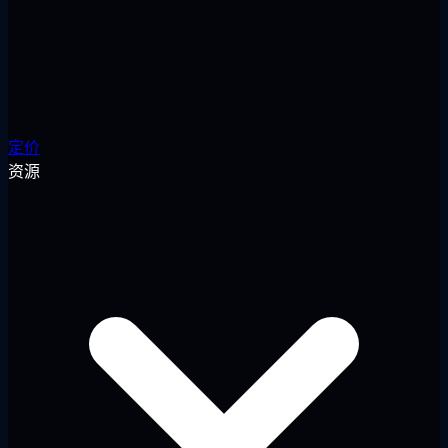
定价
资源