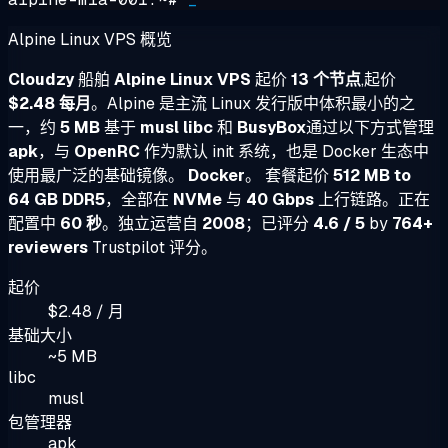
Alpine Linux VPS 概览
Cloudzy
船舶
Alpine Linux VPS
起价
13 个节点
,起价
$2.48 每月
。Alpine 是主流 Linux 发行版中体积最小的之
一，约
5 MB
基于
musl libc
和
BusyBox
通过以下方式管理
apk
，与
OpenRC
作为默认 init 系统，也是 Docker 生态中
使用最广泛的基础镜像。
Docker
。 套餐起价
512 MB to
64 GB DDR5
，全部在
NVMe
与
40 Gbps
上行链路。正在
配置中
60 秒
。独立运营自
2008
；已评分
4.6 / 5
by
764+
reviewers
Trustpilot 评分。
起价
$2.48 / 月
基础大小
~5 MB
libc
musl
包管理器
apk