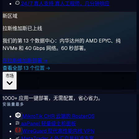
24/7 真人支持
真人工程师，几分钟响应
新区域
拉斯维加斯已上线
我们的第 13 个数据中心：内华达州的 AMD EPYC、纯
NVMe 和 40 Gbps 网络。60 秒部署。
在拉斯维加斯部署 →
查看全部 13 个位置 →
市场
1000+ 应用一键部署，无需配置，省心省力。
安装量最多
MikroTik CHR
云端的 RouterOS
aaPanel
轻量级主机面板
WireGuard
现代高性能内核 VPN
MetaTrader 4
外汇交易标准方案