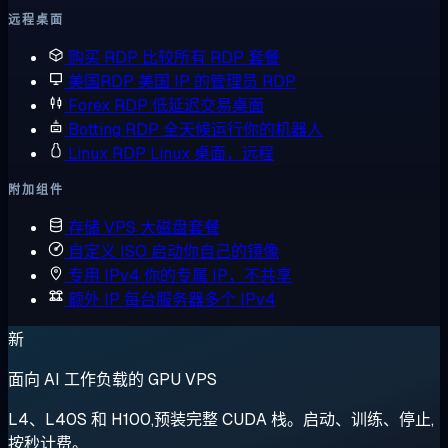
远程桌面
购买 RDP
比较所有 RDP 套餐
美国RDP
美国 IP 的管理员 RDP
Forex RDP
低延迟交易桌面
Botting RDP
全天候运行你的机器人
Linux RDP
Linux 桌面，远程
附加组件
存储 VPS
大磁盘套餐
自定义 ISO
启动你自己的镜像
专用 IPv4
你的专属 IP，不共享
额外 IP
每台服务器多个 IPv4
新
面向 AI 工作负载的 GPU VPS
L4、L40S 和 H100,预装完整 CUDA 栈。启动、训练、停止,
按秒计费。