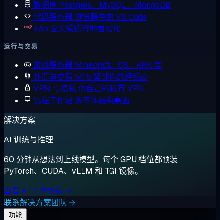
数据库
Postgres、MySQL、MongoDB
代码服务器
浏览器中的 VS Code
n8n
全天候运行的自动化
运行与交易
游戏服务器
Minecraft、CS、ARK 等
外汇与交易
MT5 紧邻你的经纪商
VPN 与隐私
你自己的私有 VPN
远程工作站
永不休眠的桌面
解决方案
AI 训练与推理
60 分钟从想法到上线模型。每个 GPU 档位都预装
PyTorch、CUDA、vLLM 和 TGI 镜像。
查看 AI 工作负载 →
联系解决方案团队 →
功能