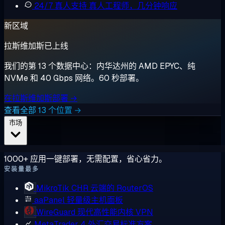
24/7 真人支持
真人工程师，几分钟响应
新区域
拉斯维加斯已上线
我们的第 13 个数据中心：内华达州的 AMD EPYC、纯
NVMe 和 40 Gbps 网络。60 秒部署。
在拉斯维加斯部署 →
查看全部 13 个位置 →
市场
1000+ 应用一键部署，无需配置，省心省力。
安装量最多
MikroTik CHR
云端的 RouterOS
aaPanel
轻量级主机面板
WireGuard
现代高性能内核 VPN
MetaTrader 4
外汇交易标准方案