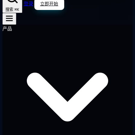
登录
立即开始
⌘K
搜索
产品