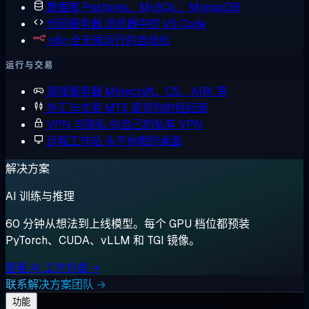
数据库
Postgres、MySQL、MongoDB
代码服务器
浏览器中的 VS Code
n8n
全天候运行的自动化
运行与交易
游戏服务器
Minecraft、CS、ARK 等
外汇与交易
MT5 紧邻你的经纪商
VPN 与隐私
你自己的私有 VPN
远程工作站
永不休眠的桌面
解决方案
AI 训练与推理
60 分钟从想法到上线模型。每个 GPU 档位都预装
PyTorch、CUDA、vLLM 和 TGI 镜像。
查看 AI 工作负载 →
联系解决方案团队 →
功能