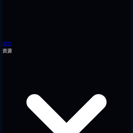
定价
资源