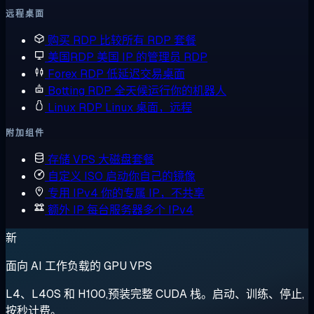
远程桌面
购买 RDP
比较所有 RDP 套餐
美国RDP
美国 IP 的管理员 RDP
Forex RDP
低延迟交易桌面
Botting RDP
全天候运行你的机器人
Linux RDP
Linux 桌面，远程
附加组件
存储 VPS
大磁盘套餐
自定义 ISO
启动你自己的镜像
专用 IPv4
你的专属 IP，不共享
额外 IP
每台服务器多个 IPv4
新
面向 AI 工作负载的 GPU VPS
L4、L40S 和 H100,预装完整 CUDA 栈。启动、训练、停止,
按秒计费。