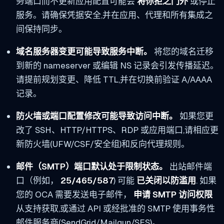
务端口而不更新应用配置可能会
将你拒之门外
或停止
服务。请确保凭据安全,并在应用、代理和所有集成之
间保持同步。
域名服务器变更可能导致服务中断。
将您的域名迁移
到新的 nameserver 或编辑 NS 记录会引发传播延迟。
请提前规划变更、降低 TTL,并在切换前验证 A/AAAA
记录。
防火墙或端口配置修改可能导致访问中断。
如果您更
改了 SSH、HTTP/HTTPS、RDP 或应用端口,请相应更
新防火墙(UFW/CSF/安全组)和反向代理规则。
邮件（SMTP）端口默认处于限制状态。
出站邮件端
口（例如，
25/465/587
) 可能
已关闭以防滥用
. 如果
您的 OCA 需要发送电子邮件，
申请 SMTP 访问权限
从支持获取,或通过 API 或经批准的 SMTP 使用事务性
邮件服务商(SendGrid/Mailgun/SES)。