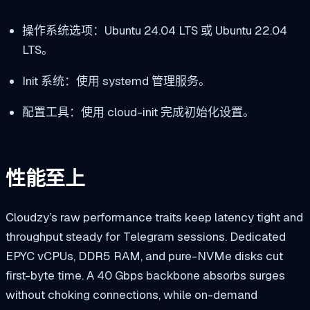
操作系统选项：Ubuntu 24.04 LTS 或 Ubuntu 22.04
LTS。
Init 系统：使用 systemd 管理服务。
配置工具：使用 cloud-init 完成初始化设置。
性能至上
Cloudzy’s raw performance traits keep latency tight and
throughput steady for Telegram sessions. Dedicated
EPYC vCPUs, DDR5 RAM, and pure-NVMe disks cut
first-byte time. A 40 Gbps backbone absorbs surges
without choking connections, while on-demand