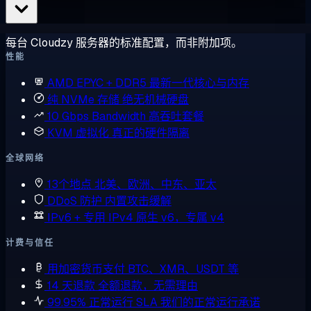
每台 Cloudzy 服务器的标准配置，而非附加项。
性能
AMD EPYC + DDR5
最新一代核心与内存
纯 NVMe 存储
绝无机械硬盘
10 Gbps Bandwidth
高吞吐套餐
KVM 虚拟化
真正的硬件隔离
全球网络
13个地点
北美、欧洲、中东、亚太
DDoS 防护
内置攻击缓解
IPv6 + 专用 IPv4
原生 v6，专属 v4
计费与信任
用加密货币支付
BTC、XMR、USDT 等
14 天退款
全额退款，无需理由
99.95% 正常运行 SLA
我们的正常运行承诺