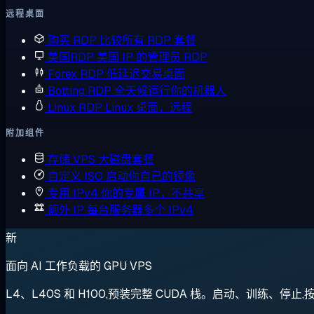
远程桌面
购买 RDP
比较所有 RDP 套餐
美国RDP
美国 IP 的管理员 RDP
Forex RDP
低延迟交易桌面
Botting RDP
全天候运行你的机器人
Linux RDP
Linux 桌面，远程
附加组件
存储 VPS
大磁盘套餐
自定义 ISO
启动你自己的镜像
专用 IPv4
你的专属 IP，不共享
额外 IP
每台服务器多个 IPv4
新
面向 AI 工作负载的 GPU VPS
L4、L40S 和 H100,预装完整 CUDA 栈。启动、训练、停止