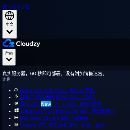
支持
联系销售
中文
产品
真实服务器，60 秒即可部署。没有附加销售迷宫。
计算
Cloud VPS
共享 EPYC，$2.48/月起
高性能 VPS
专用 EPYC 核心，DDR5
GPU VPS
New
L4、L40S、H100 按需
Windows VPS
Windows Server，完整管理员
Dedicated Servers
单租户裸金属
Custom VPS
按需选择 CPU、内存、磁盘