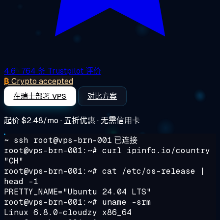
4.6
· 764 条 Trustpilot 评价
₿
Crypto accepted
在瑞士部署 VPS
对比方案
起价
$2.48/mo
· 五折优惠 · 无需信用卡
~ ssh root@vps-brn-001
已连接
root@vps-brn-001:~#
curl ipinfo.io/country
"CH"
root@vps-brn-001:~#
cat /etc/os-release |
head -1
PRETTY_NAME="Ubuntu 24.04 LTS"
root@vps-brn-001:~#
uname -srm
Linux 6.8.0-cloudzy x86_64