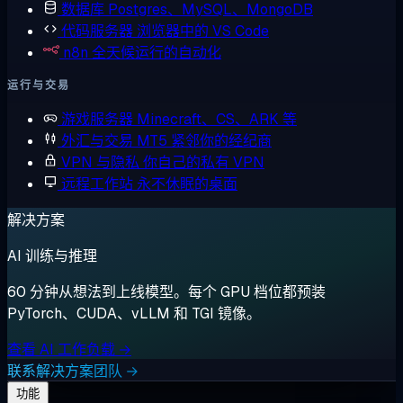
数据库
Postgres、MySQL、MongoDB
代码服务器
浏览器中的 VS Code
n8n
全天候运行的自动化
运行与交易
游戏服务器
Minecraft、CS、ARK 等
外汇与交易
MT5 紧邻你的经纪商
VPN 与隐私
你自己的私有 VPN
远程工作站
永不休眠的桌面
解决方案
AI 训练与推理
60 分钟从想法到上线模型。每个 GPU 档位都预装
PyTorch、CUDA、vLLM 和 TGI 镜像。
查看 AI 工作负载 →
联系解决方案团队 →
功能