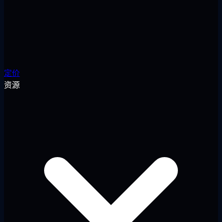
定价
资源