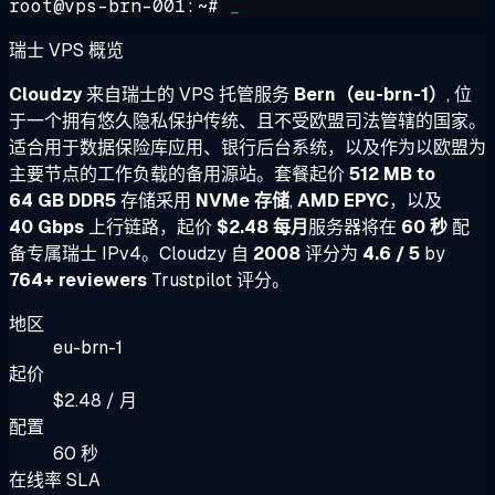
root@vps-brn-001:~#
_
瑞士 VPS 概览
Cloudzy
来自瑞士的 VPS 托管服务
Bern（eu-brn-1）
, 位
于一个拥有悠久隐私保护传统、且不受欧盟司法管辖的国家。
适合用于数据保险库应用、银行后台系统，以及作为以欧盟为
主要节点的工作负载的备用源站。套餐起价
512 MB to
64 GB DDR5
存储采用
NVMe 存储
,
AMD EPYC
，以及
40 Gbps
上行链路，起价
$2.48 每月
服务器将在
60 秒
配
备专属瑞士 IPv4。Cloudzy 自
2008
评分为
4.6 / 5
by
764+ reviewers
Trustpilot 评分。
地区
eu-brn-1
起价
$2.48 / 月
配置
60 秒
在线率 SLA