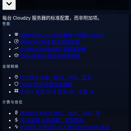
每台 Cloudzy 服务器的标准配置，而非附加项。
性能
AMD EPYC + DDR5
最新一代核心与内存
纯 NVMe 存储
绝无机械硬盘
10 Gbps Bandwidth
高吞吐套餐
KVM 虚拟化
真正的硬件隔离
全球网络
13个地点
北美、欧洲、中东、亚太
DDoS 防护
内置攻击缓解
IPv6 + 专用 IPv4
原生 v6，专属 v4
计费与信任
用加密货币支付
BTC、XMR、USDT 等
14 天退款
全额退款，无需理由
99.95% 正常运行 SLA
我们的正常运行承诺