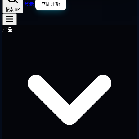
登录
立即开始
⌘K
搜索
产品