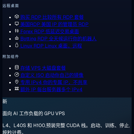
远程桌面
购买 RDP
比较所有 RDP 套餐
美国RDP
美国 IP 的管理员 RDP
Forex RDP
低延迟交易桌面
Botting RDP
全天候运行你的机器人
Linux RDP
Linux 桌面，远程
附加组件
存储 VPS
大磁盘套餐
自定义 ISO
启动你自己的镜像
专用 IPv4
你的专属 IP，不共享
额外 IP
每台服务器多个 IPv4
新
面向 AI 工作负载的 GPU VPS
L4、L40S 和 H100,预装完整 CUDA 栈。启动、训练、停止,
按秒计费。