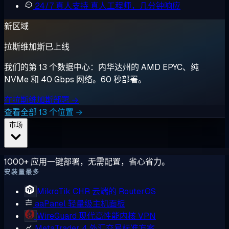
24/7 真人支持
真人工程师，几分钟响应
新区域
拉斯维加斯已上线
我们的第 13 个数据中心：内华达州的 AMD EPYC、纯
NVMe 和 40 Gbps 网络。60 秒部署。
在拉斯维加斯部署 →
查看全部 13 个位置 →
市场
1000+ 应用一键部署，无需配置，省心省力。
安装量最多
MikroTik CHR
云端的 RouterOS
aaPanel
轻量级主机面板
WireGuard
现代高性能内核 VPN
MetaTrader 4
外汇交易标准方案